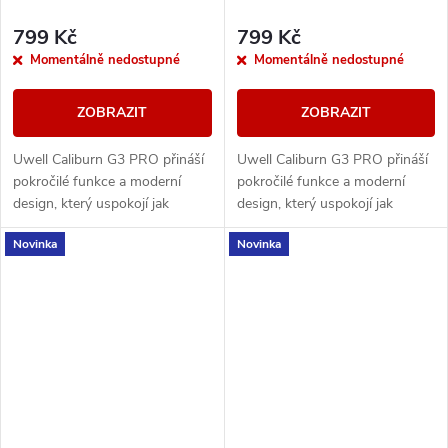
799 Kč
799 Kč
Momentálně nedostupné
Momentálně nedostupné
ZOBRAZIT
ZOBRAZIT
Uwell Caliburn G3 PRO přináší
Uwell Caliburn G3 PRO přináší
pokročilé funkce a moderní
pokročilé funkce a moderní
design, který uspokojí jak
design, který uspokojí jak
začátečníky, tak pokročilé
začátečníky, tak pokročilé
Novinka
Novinka
vapery. S barevným LCD
vapery. S barevným LCD
displejem přes celou...
displejem přes celou...