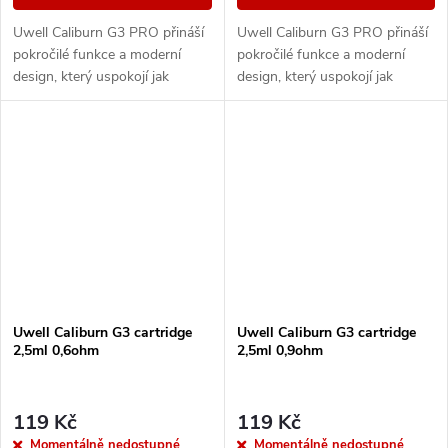
Uwell Caliburn G3 PRO přináší
Uwell Caliburn G3 PRO přináší
pokročilé funkce a moderní
pokročilé funkce a moderní
design, který uspokojí jak
design, který uspokojí jak
začátečníky, tak pokročilé
začátečníky, tak pokročilé
vapery. S barevným LCD
vapery. S barevným LCD
displejem přes celou...
displejem přes celou...
Uwell Caliburn G3 cartridge
Uwell Caliburn G3 cartridge
2,5ml 0,6ohm
2,5ml 0,9ohm
119 Kč
119 Kč
Momentálně nedostupné
Momentálně nedostupné