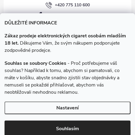
+420 775 110 600
p
facebook.com/e-cigarety.cz
i
DŮLEŽITÉ INFORMACE
s
Zákaz prodeje elektronických cigaret osobám mladším
18 let.
Děkujeme Vám, že svým nákupem podporujete
u
zodpovědné prodejce.
Souhlas se soubory Cookies
- Proč potřebujeme váš
souhlas? Například k tomu, abychom si pamatovali, co
máte v košíku, abyste snadno zjistili stav objednávky a
Instagram
nemuseli se pokaždé přihlašovat, abychom vás
neobtěžovali nevhodnou reklamou.
Copyright 2026
e-cigarety.cz
. Všechna práva vyhrazena.
Upravit
Nastavení
nastavení cookies
Vytvořil Shoptet
Souhlasím