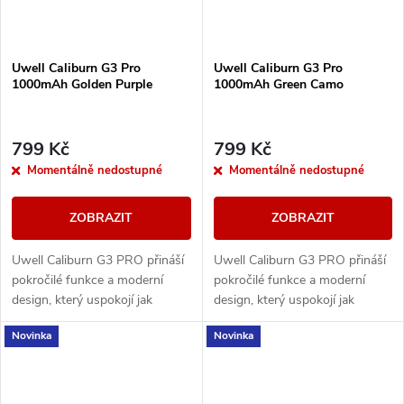
Uwell Caliburn G3 Pro
Uwell Caliburn G3 Pro
1000mAh Golden Purple
1000mAh Green Camo
799 Kč
799 Kč
Momentálně nedostupné
Momentálně nedostupné
ZOBRAZIT
ZOBRAZIT
Uwell Caliburn G3 PRO přináší
Uwell Caliburn G3 PRO přináší
pokročilé funkce a moderní
pokročilé funkce a moderní
design, který uspokojí jak
design, který uspokojí jak
začátečníky, tak pokročilé
začátečníky, tak pokročilé
Novinka
Novinka
vapery. S barevným LCD
vapery. S barevným LCD
displejem přes celou...
displejem přes celou...