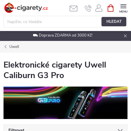
Přejít
NÁKUPNÍ
KOŠÍK
na
obsah
HLEDAT
⛟ Doprava ZDARMA od 3000 Kč!
Uwell
Elektronické cigarety Uwell
Caliburn G3 Pro
Filtrovat