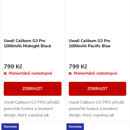
Uwell Caliburn G3 Pro
Uwell Caliburn G3 Pro
1000mAh Midnight Black
1000mAh Pacific Blue
799 Kč
799 Kč
Momentálně nedostupné
Momentálně nedostupné
ZOBRAZIT
ZOBRAZIT
Uwell Caliburn G3 PRO přináší
Uwell Caliburn G3 PRO přináší
pokročilé funkce a moderní
pokročilé funkce a moderní
design, který uspokojí jak
design, který uspokojí jak
začátečníky, tak pokročilé
začátečníky, tak pokročilé
Novinka
Novinka
vapery. S barevným LCD
vapery. S barevným LCD