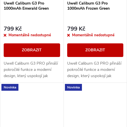
Uwell Caliburn G3 Pro
Uwell Caliburn G3 Pro
1000mAh Emerald Green
1000mAh Frozen Green
799 Kč
799 Kč
Momentálně nedostupné
Momentálně nedostupné
ZOBRAZIT
ZOBRAZIT
Uwell Caliburn G3 PRO přináší
Uwell Caliburn G3 PRO přináší
pokročilé funkce a moderní
pokročilé funkce a moderní
design, který uspokojí jak
design, který uspokojí jak
začátečníky, tak pokročilé
začátečníky, tak pokročilé
Novinka
Novinka
vapery. S barevným LCD
vapery. S barevným LCD
displejem přes celou...
displejem přes celou...