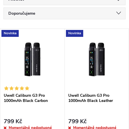
Ř
Doporučujeme
a
Nejlevnější
V
Novinka
Novinka
Nejdražší
z
ý
Nejprodávanější
e
p
Abecedně
n
i
í
s
Uwell Caliburn G3 Pro
Uwell Caliburn G3 Pro
p
1000mAh Black Carbon
1000mAh Black Leather
p
r
r
799 Kč
799 Kč
Momentálně nedostupné
Momentálně nedostupné