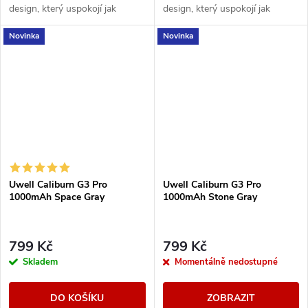
design, který uspokojí jak
design, který uspokojí jak
začátečníky, tak pokročilé
začátečníky, tak pokročilé
Novinka
Novinka
vapery. S barevným LCD
vapery. S barevným LCD
displejem přes celou...
displejem přes celou...
Uwell Caliburn G3 Pro
Uwell Caliburn G3 Pro
1000mAh Space Gray
1000mAh Stone Gray
799 Kč
799 Kč
Skladem
Momentálně nedostupné
DO KOŠÍKU
ZOBRAZIT