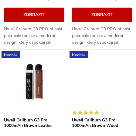
o
o
d
ZOBRAZIT
ZOBRAZIT
d
u
Uwell Caliburn G3 PRO přináší
Uwell Caliburn G3 PRO přináší
u
pokročilé funkce a moderní
pokročilé funkce a moderní
k
design, který uspokojí jak
design, který uspokojí jak
k
začátečníky, tak pokročilé
začátečníky, tak pokročilé
Novinka
Novinka
vapery. S barevným LCD
vapery. S barevným LCD
t
displejem přes celou...
displejem přes celou...
t
ů
ů
Uwell Caliburn G3 Pro
Uwell Caliburn G3 Pro
1000mAh Brown Leather
1000mAh Brown Wood