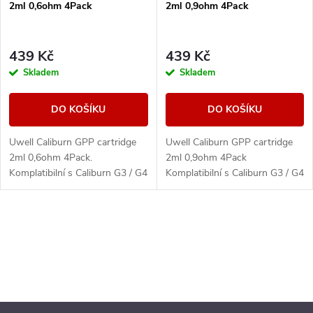
2ml 0,6ohm 4Pack
2ml 0,9ohm 4Pack
439 Kč
439 Kč
Skladem
Skladem
DO KOŠÍKU
DO KOŠÍKU
Uwell Caliburn GPP cartridge
Uwell Caliburn GPP cartridge
2ml 0,6ohm 4Pack.
2ml 0,9ohm 4Pack
Komplatibilní s Caliburn G3 / G4
Komplatibilní s Caliburn G3 / G4
a G5. Balení obsahuje 4ks.
a G5. Balení obsahuje 4ks.
O
v
l