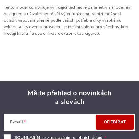
Tento model kombinuje vynikající technické parametry s moderním
designem a uživatelsky přívětivými funkcemi. Nabízí možnost
doladit vapování přesně podle vašich potřeb a díky vysokému
výkonu a stylovému provedení je ideální volbou pro všechny, kdo
hledají kvalitní a spolehlivou elektronickou cigaretu.
Mějte přehled o novinkách
a slevách
Z
á
E-mail
ODEBÍRAT
p
SOUHLASÍM
se zpracováním
osobních údajů
.