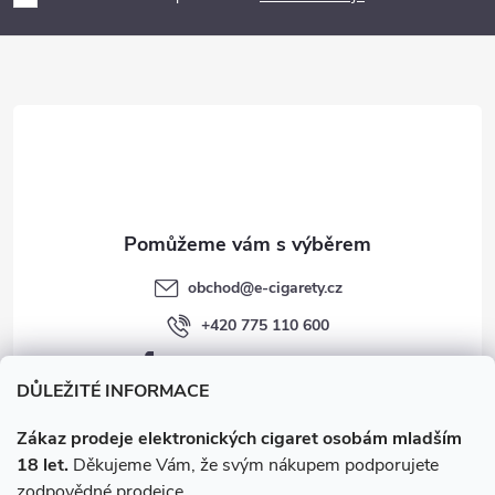
a
t
í
obchod
@
e-cigarety.cz
+420 775 110 600
facebook.com/e-cigarety.cz
DŮLEŽITÉ INFORMACE
Zákaz prodeje elektronických cigaret osobám mladším
18 let.
Děkujeme Vám, že svým nákupem podporujete
zodpovědné prodejce.