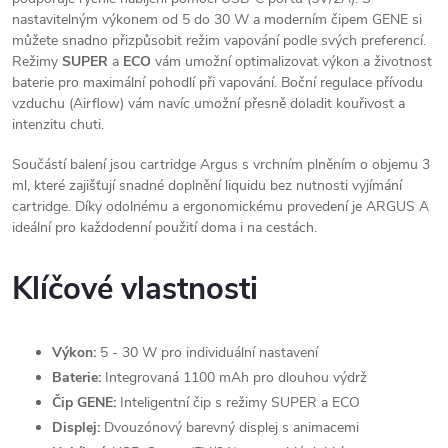
l
nastavitelným výkonem od 5 do 30 W a moderním čipem GENE si
můžete snadno přizpůsobit režim vapování podle svých preferencí.
á
Režimy
SUPER
a
ECO
vám umožní optimalizovat výkon a životnost
baterie pro maximální pohodlí při vapování. Boční regulace přívodu
d
vzduchu (Airflow) vám navíc umožní přesně doladit kouřivost a
intenzitu chuti.
a
Součástí balení jsou cartridge Argus s vrchním plněním o objemu 3
c
ml, které zajišťují snadné doplnění liquidu bez nutnosti vyjímání
cartridge. Díky odolnému a ergonomickému provedení je ARGUS A
í
ideální pro každodenní použití doma i na cestách.
p
Klíčové vlastnosti
r
v
Výkon:
5 - 30 W pro individuální nastavení
k
Baterie:
Integrovaná 1100 mAh pro dlouhou výdrž
Čip GENE:
Inteligentní čip s režimy SUPER a ECO
y
Displej:
Dvouzónový barevný displej s animacemi