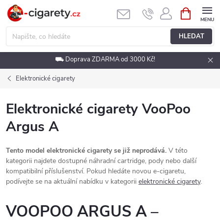
Přejít
NÁKUPNÍ
KOŠÍK
na
obsah
HLEDAT
⛟ Doprava ZDARMA od 3000 Kč!
Elektronické cigarety
Elektronické cigarety VooPoo
Argus A
Tento model elektronické cigarety se již neprodává.
V této
kategorii najdete dostupné náhradní cartridge, pody nebo další
kompatibilní příslušenství. Pokud hledáte novou e-cigaretu,
podívejte se na aktuální nabídku v kategorii
elektronické cigarety
.
VOOPOO ARGUS A –