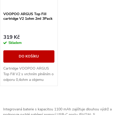
VOOPOO ARGUS Top Fill
cartridge V2 1ohm 2ml 3Pack
319 Kč
Skladem
DO KOŠÍKU
Cartridge VOOPOO ARGUS
Top Fill V2 s vrchním plněním o
odporu 0,4ohm a objemu
nádržky 2ml s technologií
iCOSM CODE 2.0 - viz detail
produktu. Kompatibilní s...
O
v
Integrovaná baterie s kapacitou 1100 mAh zajišťuje dlouhou výdrž a
podporuje rychlé nabíjení pomocí USB-C portu (5V/2A). S