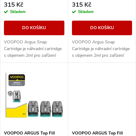
r
315 Kč
315 Kč
o
Skladem
Skladem
o
d
DO KOŠÍKU
DO KOŠÍKU
d
u
VOOPOO Argus Snap
VOOPOO Argus Snap
u
Cartridge je náhradní cartridge
Cartridge je náhradní cartridge
k
s objemem 2ml pro zařízení
s objemem 2ml pro zařízení
k
řady ARGUS Pod Family. Nabízí
řady ARGUS Pod Family. Nabízí
technologii iCOSM CODE 2.0,
technologii iCOSM CODE 2.0,
t
praktické horní...
praktické horní...
t
ů
ů
VOOPOO ARGUS Top Fill
VOOPOO ARGUS Top Fill