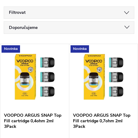
Filtrovat
Ř
Doporučujeme
a
Nejlevnější
V
Novinka
Novinka
Nejdražší
z
ý
Nejprodávanější
e
p
Abecedně
n
i
í
s
VOOPOO ARGUS SNAP Top
VOOPOO ARGUS SNAP Top
p
Fill cartridge 0,4ohm 2ml
Fill cartridge 0,7ohm 2ml
p
3Pack
3Pack
r