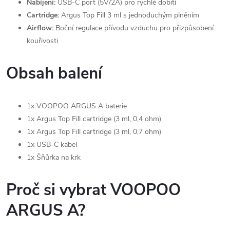
Nabíjení:
USB-C port (5V/2A) pro rychlé dobití
v
Cartridge:
Argus Top Fill 3 ml s jednoduchým plněním
ý
Airflow:
Boční regulace přívodu vzduchu pro přizpůsobení
kouřivosti
p
i
Obsah balení
s
u
1x VOOPOO ARGUS A baterie
1x Argus Top Fill cartridge (3 ml, 0,4 ohm)
1x Argus Top Fill cartridge (3 ml, 0,7 ohm)
1x USB-C kabel
1x Šňůrka na krk
Proč si vybrat VOOPOO
ARGUS A?