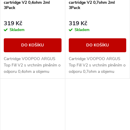
cartridge V2 0,4ohm 2ml
cartridge V2 0,7ohm 2ml
3Pack
3Pack
319 Kč
319 Kč
Skladem
Skladem
DO KOŠÍKU
DO KOŠÍKU
Cartridge VOOPOO ARGUS
Cartridge VOOPOO ARGUS
Top Fill V2 s vrchním plněním o
Top Fill V2 s vrchním plněním o
odporu 0,4ohm a objemu
odporu 0,7ohm a objemu
nádržky 2ml s technologií
nádržky 2ml s technologií
iCOSM CODE 2.0 - viz detail
iCOSM CODE 2.0 - viz detail
produktu. Kompatibilní s...
produktu. Kompatibilní s...