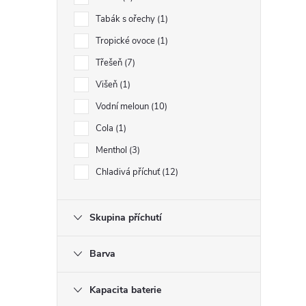
Tabák s ořechy
1
Tropické ovoce
1
Třešeň
7
Višeň
1
Vodní meloun
10
i
Cola
1
Menthol
3
Chladivá příchuť
12
Skupina příchutí
Barva
Kapacita baterie