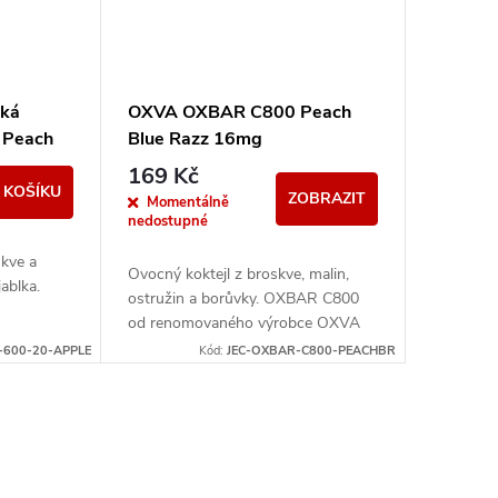
cká
OXVA OXBAR C800 Peach
 Peach
Blue Razz 16mg
169 Kč
 KOŠÍKU
ZOBRAZIT
Momentálně
nedostupné
skve a
Ovocný koktejl z broskve, malin,
ablka.
ostružin a borůvky. OXBAR C800
od renomovaného výrobce OXVA
přináší moderní krystalický design,
-600-20-APPLE
Kód:
JEC-OXBAR-C800-PEACHBR
který nejen skvěle vypadá,...