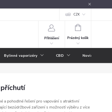
oužívání
Návody k použití
Vše o e-kouření
CZK
Nákupní rádce
NÁKUPNÍ
KOŠÍK
Prázdný košík
Přihlášení
Bylinné vaporizéry
CBD
Novinky
A
příchutí
é a pohodlné řešení pro vapování s atraktivní
ající bezúdržbové zařízení s možností výběru z více