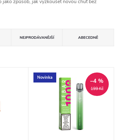
bo jako způsob, jak vyzkoušet novou chuť bez
NEJPRODÁVANĚJŠÍ
ABECEDNĚ
Novinka
–4 %
199 Kč