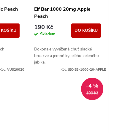
ic Peach
Elf Bar 1000 20mg Apple
Peach
190 Kč
 KOŠÍKU
DO KOŠÍKU
Skladem
ých
Dokonale vyvážená chuť sladké
broskve a jemně kyselého zeleného
jablka.
Kód:
VUS20020
Kód:
JEC-EB-1000-20-APPLE
–4 %
199 Kč