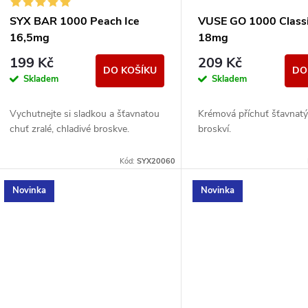
r
p
SYX BAR 1000 Peach Ice
VUSE GO 1000 Class
o
16,5mg
18mg
r
199 Kč
209 Kč
d
DO KOŠÍKU
DO
Skladem
Skladem
o
u
Vychutnejte si sladkou a šťavnatou
Krémová příchuť šťavnat
d
chuť zralé, chladivé broskve.
broskví.
k
u
Kód:
SYX20060
t
k
Novinka
Novinka
ů
t
ů