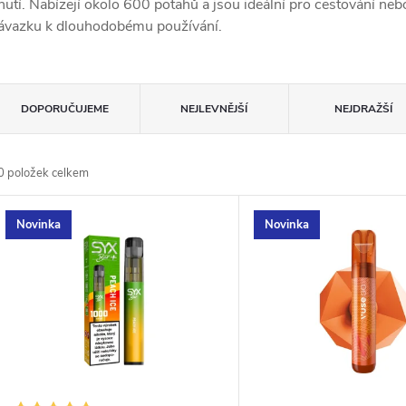
hutí. Nabízejí okolo 600 potahů a jsou ideální pro cestování ne
ávazku k dlouhodobému používání.
Ř
DOPORUČUJEME
NEJLEVNĚJŠÍ
NEJDRAŽŠÍ
a
0
položek celkem
z
V
Novinka
Novinka
e
ý
n
p
p
s