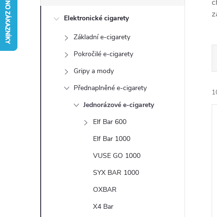
s
c
z
Elektronické cigarety
t
Základní e-cigarety
r
Pokročilé e-cigarety
a
Gripy a mody
Přednaplněné e-cigarety
n
1
Jednorázové e-cigarety
n
Elf Bar 600
Elf Bar 1000
í
VUSE GO 1000
p
í
SYX BAR 1000
i
a
OXBAR
X4 Bar