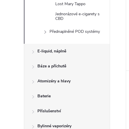
n
Lost Mary Tappo
e
Jednorázové e-cigarety s
CBD
l
Přednaplněné POD systémy
E-liquid, náplně
Báze a příchutě
Atomizéry a hlavy
Baterie
Příslušenství
Bylinné vaporizéry