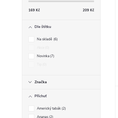
169
Kč
209
Kč
Dle štítku
Na skladě
6
Akce
0
Novinka
7
Tip
0
Značka
Příchuť
Americký tabák
2
Ananas
2