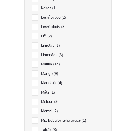
Kokos
1
Lesní ovoce
2
l
Lesní plody
3
Liči
2
Limetka
1
Limonáda
3
Malina
14
Mango
9
í
Marakuja
4
Máta
1
r
Meloun
9
Mentol
2
Mix bobulovitého ovoce
1
Tabák
6