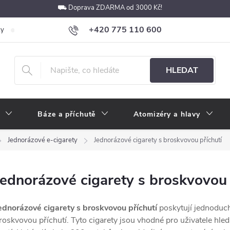
⛟ Doprava ZDARMA od 3000 Kč!
+420 775 110 600
ky
Podmínky ochrany osobních údajů
Velkoobchod
Pokyny k p
obchod@e-cigarety.cz
HLEDAT
Báze a příchutě
Atomizéry a hlavy
Jednorázové e-cigarety
Jednorázové cigarety s broskvovou příchutí
Jednorázové cigarety s broskvovou 
ednorázové cigarety s broskvovou příchutí
poskytují jednoduch
roskvovou příchutí. Tyto cigarety jsou vhodné pro uživatele hled