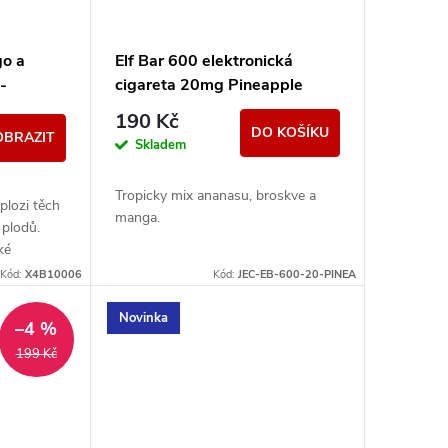
go a
Elf Bar 600 elektronická
-
cigareta 20mg Pineapple
Peach Mango
190 Kč
DO KOŠÍKU
OBRAZIT
Skladem
Tropicky mix ananasu, broskve a
xplozi těch
manga.
 plodů.
ké
tými tóny
Kód:
X4B10006
Kód:
JEC-EB-600-20-PINEA
Novinka
–4 %
199 Kč