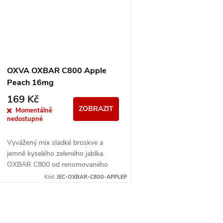
OXVA OXBAR C800 Apple
Peach 16mg
169 Kč
ZOBRAZIT
Momentálně
nedostupné
Vyvážený mix sladké broskve a
jemně kyselého zeleného jablka.
OXBAR C800 od renomovaného
výrobce OXVA přináší moderní
Kód:
JEC-OXBAR-C800-APPLEP
krystalický design, který nejen
skvěle...
O