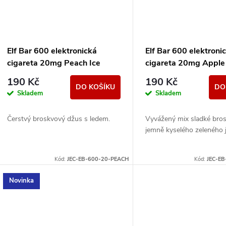
Elf Bar 600 elektronická
Elf Bar 600 elektroni
cigareta 20mg Peach Ice
cigareta 20mg Apple
190 Kč
190 Kč
DO KOŠÍKU
DO
Skladem
Skladem
Čerstvý broskvový džus s ledem.
Vyvážený mix sladké bro
jemně kyselého zeleného j
Kód:
JEC-EB-600-20-PEACH
Kód:
JEC-EB
Novinka