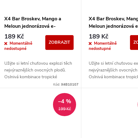
X4 Bar Broskev, Mango a
X4 Bar Broskev, Man
Meloun jednorázová e-
Meloun jednorázová e
cigareta 20mg
cigareta 0mg
189 Kč
189 Kč
ZOBRAZIT
Z
Momentálně
Momentálně
nedostupné
nedostupné
Užijte si letní chuťovou explozi těch
Užijte si letní chuťovou e
nejvýraznějších ovocných plodů.
nejvýraznějších ovocných
Oslnivá kombinace tropické
Oslnivá kombinace tropic
sladkosti se silně šťavnatými tóny
sladkosti se silně šťavna
Kód:
X4B10107
Vás s každým potahem...
Vás s každým potahem...
–4 %
199 Kč