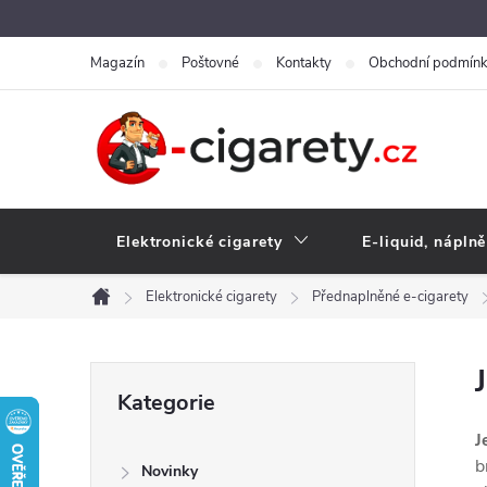
Přejít
na
Magazín
Poštovné
Kontakty
Obchodní podmín
obsah
Elektronické cigarety
E-liquid, náplně
Elektronické cigarety
Přednaplněné e-cigarety
Domů
P
Přeskočit
Kategorie
kategorie
o
J
b
Novinky