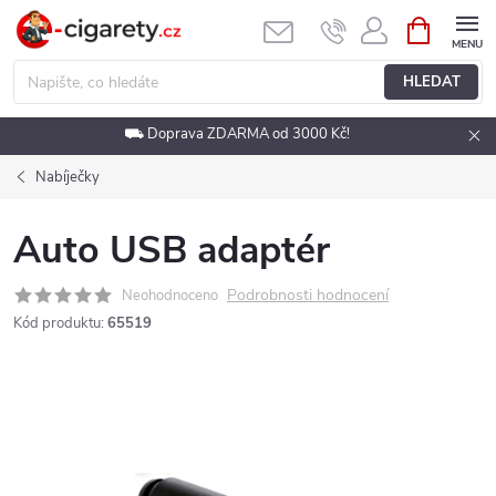
Přejít
NÁKUPNÍ
KOŠÍK
na
obsah
HLEDAT
⛟ Doprava ZDARMA od 3000 Kč!
Nabíječky
Auto USB adaptér
Podrobnosti hodnocení
Neohodnoceno
Kód produktu:
65519