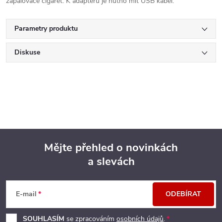
zapalovače cigaret. K adaptéru je nutno mít USB kabel.
Parametry produktu
Diskuse
Mějte přehled o novinkách
a slevách
Z
á
E-mail
ODEBÍRAT
p
SOUHLASÍM
se zpracováním
osobních údajů
.