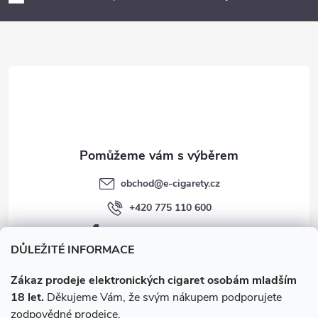
a
t
í
obchod
@
e-cigarety.cz
+420 775 110 600
facebook.com/e-cigarety.cz
DŮLEŽITÉ INFORMACE
Zákaz prodeje elektronických cigaret osobám mladším
18 let.
Děkujeme Vám, že svým nákupem podporujete
zodpovědné prodejce.