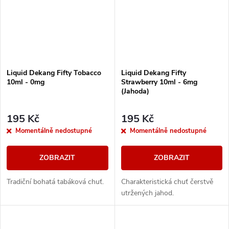
Liquid Dekang Fifty Tobacco
Liquid Dekang Fifty
10ml - 0mg
Strawberry 10ml - 6mg
(Jahoda)
195 Kč
195 Kč
Momentálně nedostupné
Momentálně nedostupné
ZOBRAZIT
ZOBRAZIT
Tradiční bohatá tabáková chuť.
Charakteristická chuť čerstvě
utržených jahod.