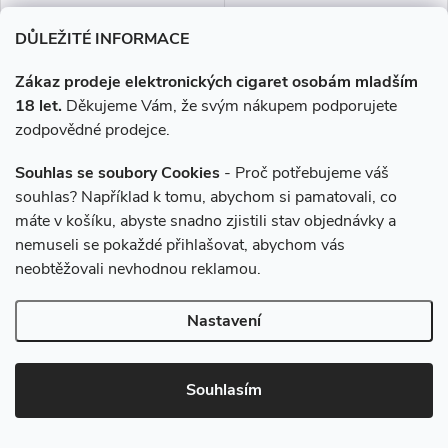
DŮLEŽITÉ INFORMACE
Zákaz prodeje elektronických cigaret osobám mladším
18 let.
Děkujeme Vám, že svým nákupem podporujete
Liquid Dekang Fifty Happy
Liquid Dekang Fifty Happy
zodpovědné prodejce.
Color 10ml - 16mg
Color 10ml - 11mg
Souhlas se soubory Cookies
- Proč potřebujeme váš
souhlas? Například k tomu, abychom si pamatovali, co
195 Kč
195 Kč
máte v košíku, abyste snadno zjistili stav objednávky a
Momentálně nedostupné
Momentálně nedostupné
nemuseli se pokaždé přihlašovat, abychom vás
neobtěžovali nevhodnou reklamou.
ZOBRAZIT
ZOBRAZIT
Nastavení
Další z řady oblíbených
Další z řady oblíbených
tabákových příchutí.
tabákových příchutí.
Souhlasím