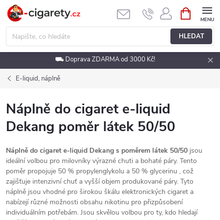
Přejít
NÁKUPNÍ
KOŠÍK
na
obsah
HLEDAT
⛟ Doprava ZDARMA od 3000 Kč!
E-liquid, náplně
Náplně do cigaret e-liquid
Dekang poměr látek 50/50
Náplně do cigaret e-liquid Dekang s poměrem látek 50/50
jsou
ideální volbou pro milovníky výrazné chuti a bohaté páry. Tento
poměr propojuje 50 % propylenglykolu a 50 % glycerinu , což
zajišťuje intenzivní chuť a vyšší objem produkované páry. Tyto
náplně jsou vhodné pro širokou škálu elektronických cigaret a
nabízejí různé možnosti obsahu nikotinu pro přizpůsobení
individuálním potřebám. Jsou skvělou volbou pro ty, kdo hledají