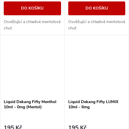
DO KOŠÍKU
DO KOŠÍKU
Osvěžující a chladivá mentolová
Osvěžující a chladivá mentolová
chuť.
chuť.
Liquid Dekang Fifty Menthol
Liquid Dekang Fifty LUMIX
10ml - 0mg (Mentol)
10ml - 6mg
195 Kč
195 Kč