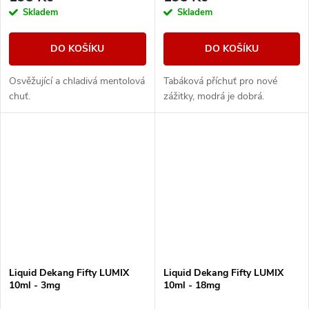
Skladem
Skladem
DO KOŠÍKU
DO KOŠÍKU
Osvěžující a chladivá mentolová
Tabáková příchuť pro nové
chuť.
zážitky, modrá je dobrá.
Liquid Dekang Fifty LUMIX
Liquid Dekang Fifty LUMIX
10ml - 3mg
10ml - 18mg