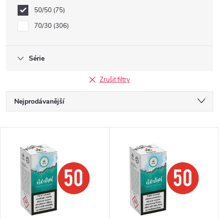
50/50
75
70/30
306
Série
Zrušit filtry
Ř
Nejprodávanější
a
Doporučujeme
V
Nejlevnější
z
ý
Nejdražší
e
p
Abecedně
n
i