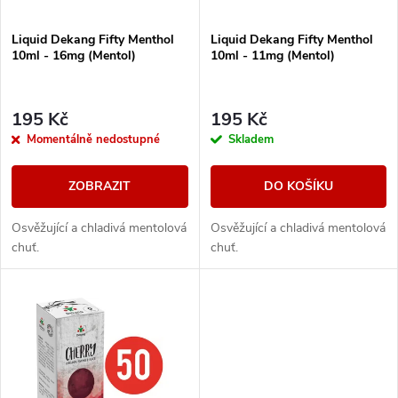
í
s
Liquid Dekang Fifty Menthol
Liquid Dekang Fifty Menthol
p
10ml - 16mg (Mentol)
10ml - 11mg (Mentol)
p
r
r
195 Kč
195 Kč
o
Momentálně nedostupné
Skladem
o
d
ZOBRAZIT
DO KOŠÍKU
d
u
Osvěžující a chladivá mentolová
Osvěžující a chladivá mentolová
u
chuť.
chuť.
k
k
t
t
ů
ů