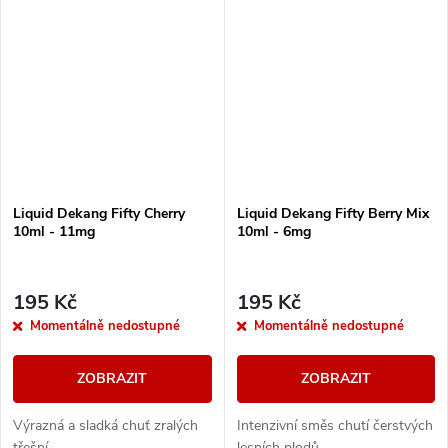
Liquid Dekang Fifty Cherry
Liquid Dekang Fifty Berry Mix
10ml - 11mg
10ml - 6mg
195 Kč
195 Kč
Momentálně nedostupné
Momentálně nedostupné
ZOBRAZIT
ZOBRAZIT
Výrazná a sladká chuť zralých
Intenzivní směs chutí čerstvých
třešní.
lesních plodů.