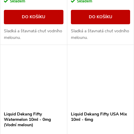
Skladem
Skladem
DO KOŠÍKU
DO KOŠÍKU
Sladká a šťavnatá chuť vodního
Sladká a šťavnatá chuť vodního
melounu.
melounu.
Liquid Dekang Fifty
Liquid Dekang Fifty USA Mix
Watermelon 10ml - 0mg
10ml - 6mg
(Vodní meloun)