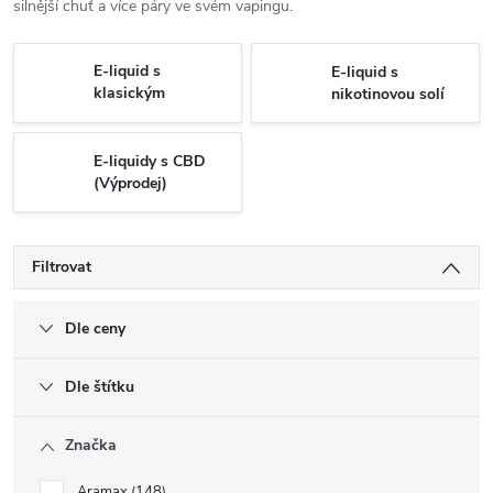
silnější chuť a více páry ve svém vapingu.
E-liquid s
E-liquid s
klasickým
nikotinovou solí
nikotinem
E-liquidy s CBD
(Výprodej)
Filtrovat
Dle ceny
Dle štítku
Značka
Aramax
148