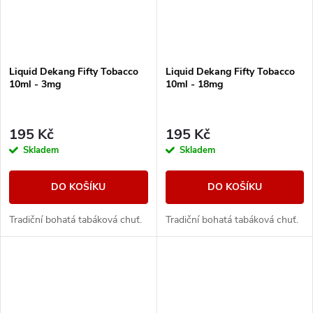
Liquid Dekang Fifty Tobacco
Liquid Dekang Fifty Tobacco
10ml - 3mg
10ml - 18mg
195 Kč
195 Kč
Skladem
Skladem
DO KOŠÍKU
DO KOŠÍKU
Tradiční bohatá tabáková chuť.
Tradiční bohatá tabáková chuť.