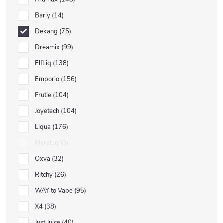
Barly
14
Dekang
75
Dreamix
99
ElfLiq
138
Emporio
156
Frutie
104
Joyetech
104
Liqua
176
MaryLiq
0
Oxva
32
Ritchy
26
WAY to Vape
95
X4
38
Just Juice
40