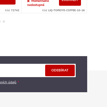
Momentálně
Sklad
nedostupné
Kód:
72742
Kód:
LIQ-TOPJOYE-COFFEE-10-16
ODEBÍRAT
bních údajů
.