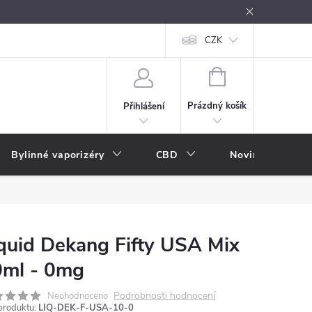
oužívání
Návody k použití
Vše o e-kouření
CZK
Nákupní rádce
NÁKUPNÍ
KOŠÍK
Prázdný košík
Přihlášení
Bylinné vaporizéry
CBD
Novinky
A
quid Dekang Fifty USA Mix
0ml - 0mg
Podrobnosti hodnocení
Neohodnoceno
produktu:
LIQ-DEK-F-USA-10-0