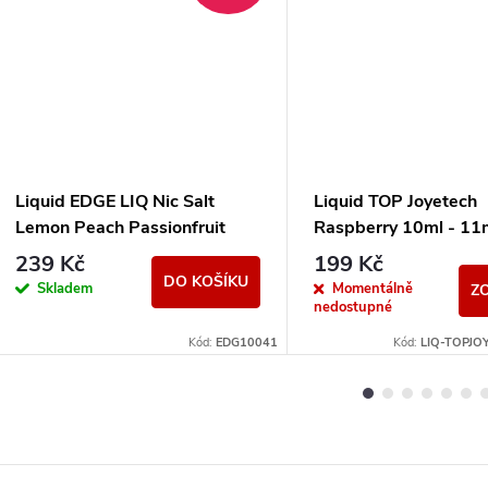
Liquid EDGE LIQ Nic Salt
Liquid TOP Joyetech
Lemon Peach Passionfruit
Raspberry 10ml - 1
10ml - 15mg
239 Kč
199 Kč
DO KOŠÍKU
Skladem
Momentálně
Z
nedostupné
Kód:
EDG10041
Kód:
LIQ-TOPJO