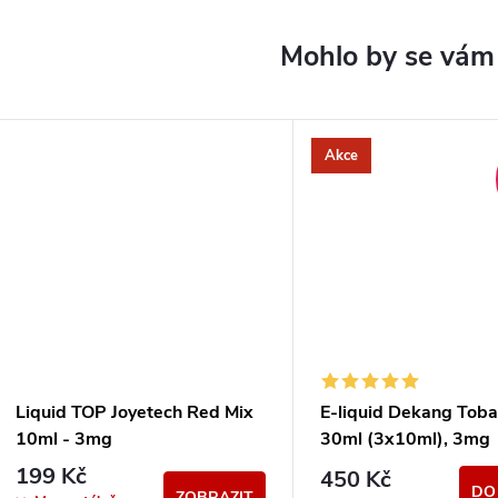
Akce
Liquid TOP Joyetech Red Mix
E-liquid Dekang Toba
10ml - 3mg
30ml (3x10ml), 3mg
199 Kč
450 Kč
DO
ZOBRAZIT