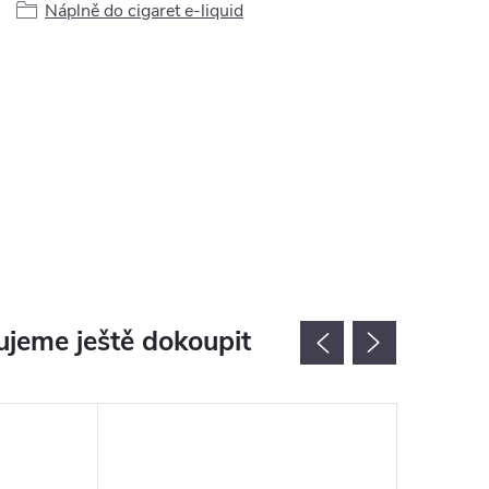
Náplně do cigaret e-liquid
jeme ještě dokoupit