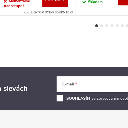
Momentálně
Skladem
nedostupné
Kód:
LIQ-TOPJOYE-REDMIX-10-3
E-mail
a slevách
SOUHLASÍM
se zpracováním
oso