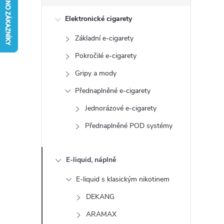
s
Elektronické cigarety
t
Základní e-cigarety
r
Pokročilé e-cigarety
a
Gripy a mody
Přednaplněné e-cigarety
n
Jednorázové e-cigarety
n
Přednaplněné POD systémy
í
E-liquid, náplně
p
E-liquid s klasickým nikotinem
a
DEKANG
ARAMAX