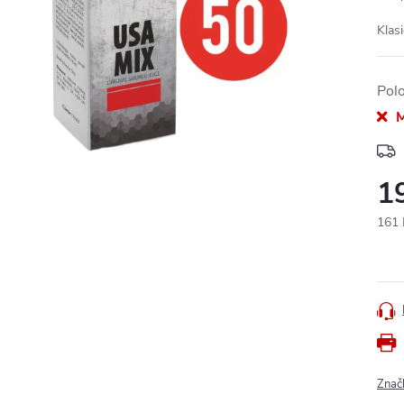
Klas
Pol
M
1
161 
Měr
cena
Znač