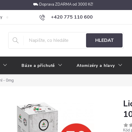
⛟ Doprava ZDARMA od 3000 Kč!
+420 775 110 600
ky
Podmínky ochrany osobních údajů
Velkoobchod
Pokyny k p
obchod@e-cigarety.cz
HLEDAT
Báze a příchutě
Atomizéry a hlavy
ml - 0mg
Li
1
Kód 