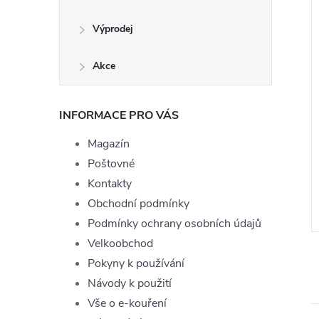
Výprodej
Akce
INFORMACE PRO VÁS
 Joyetech Menthol
Liquid TOP Joyetech
Magazín
mg
Watermelon 10ml - 6mg
Poštovné
199 Kč
Kontakty
ě
Momentálně
ZOBRAZIT
ZOBRAZIT
nedostupné
Obchodní podmínky
Podmínky ochrany osobních údajů
IQ-TOPJOYE-MENTHOL-10-11
Kód:
LIQ-TOPJOYE-WATER-10-6
Velkoobchod
Pokyny k používání
Návody k použití
Vše o e-kouření