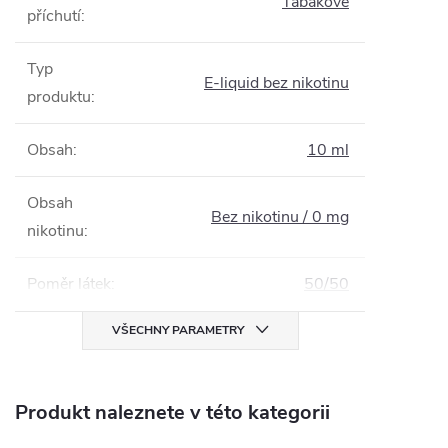
Tabákové
příchutí
:
Typ
E-liquid bez nikotinu
produktu
:
Obsah
:
10 ml
Obsah
Bez nikotinu / 0 mg
nikotinu
:
Poměr látek
:
50/50
VŠECHNY PARAMETRY
Produkt naleznete v této kategorii