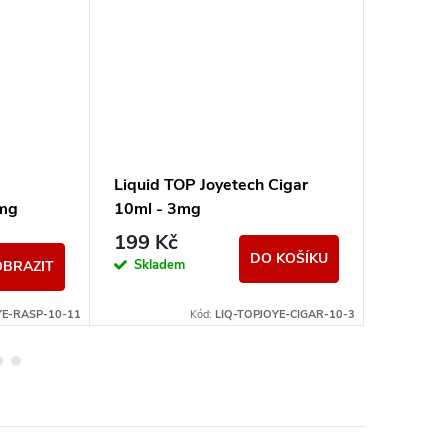
Liquid TOP Joyetech Cigar
Liquid 
1mg
10ml - 3mg
Waterm
199 Kč
199 K
DO KOŠÍKU
Skladem
Momen
OBRAZIT
nedostup
YE-RASP-10-11
Kód:
LIQ-TOPJOYE-CIGAR-10-3