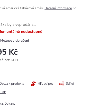
ická americká tabáková směs.
Detailní informace
ožka byla vyprodána…
omentálně nedostupné
Možnosti doručení
95 Kč
Kč bez DPH
ná
:
Dotaz k produktu
Hlídací pes
Sdílet
Tisk
ka:
Dekang