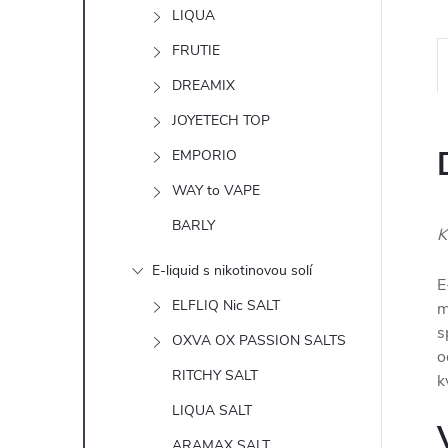
n
LIQUA
e
FRUTIE
DREAMIX
l
JOYETECH TOP
EMPORIO
WAY to VAPE
BARLY
K
E-liquid s nikotinovou solí
E
ELFLIQ Nic SALT
m
s
OXVA OX PASSION SALTS
o
RITCHY SALT
k
LIQUA SALT
ARAMAX SALT