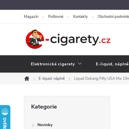
Přejít
na
Magazín
Poštovné
Kontakty
Obchodní podmín
obsah
Elektronické cigarety
E-liquid, náplně
E-liquid, náplně
Liquid Dekang Fifty USA Mix 10
Domů
P
Přeskočit
Kategorie
kategorie
o
Novinky