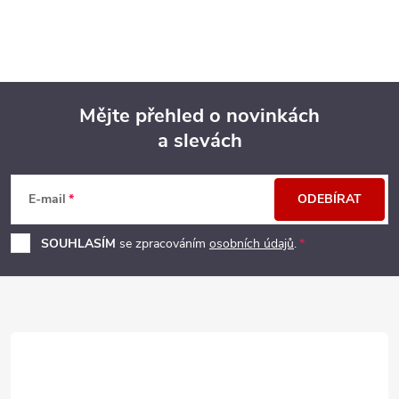
Mějte přehled o novinkách
a slevách
Z
á
E-mail
ODEBÍRAT
p
SOUHLASÍM
se zpracováním
osobních údajů
.
a
t
í