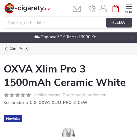
Přejít
NÁKUPNÍ
KOŠÍK
na
obsah
HLEDAT
⛟ Doprava ZDARMA od 3000 Kč!
Xlim Pro 3
OXVA Xlim Pro 3
1500mAh Ceramic White
Podrobnosti hodnocení
Neohodnoceno
Kód produktu:
CIG-OXVA-XLIM-PRO-3-CEW
Novinka