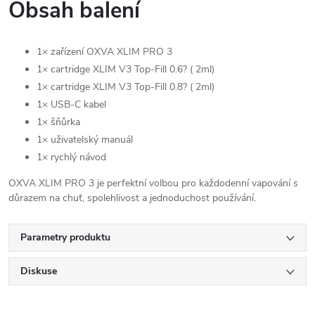
Obsah balení
1× zařízení OXVA XLIM PRO 3
1× cartridge XLIM V3 Top-Fill 0.6? ( 2ml)
1× cartridge XLIM V3 Top-Fill 0.8? ( 2ml)
1× USB-C kabel
1× šňůrka
1× uživatelský manuál
1× rychlý návod
OXVA XLIM PRO 3 je perfektní volbou pro každodenní vapování s
důrazem na chuť, spolehlivost a jednoduchost používání.
Parametry produktu
Diskuse