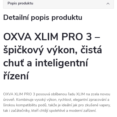
Popis produktu
Detailní popis produktu
OXVA XLIM PRO 3 –
špičkový výkon, čistá
chuť a inteligentní
řízení
OXVA XLIM PRO 3 posouvá oblíbenou řadu XLIM na zcela novou
úroveň. Kombinuje vysoký výkon, rychlost, elegantní zpracování a
širokou kompatibilitu podů, takže je ideální jak pro zkušené vapery,
tak i začátečníky, kteří chtějí spolehlivé a moderní zařízení.