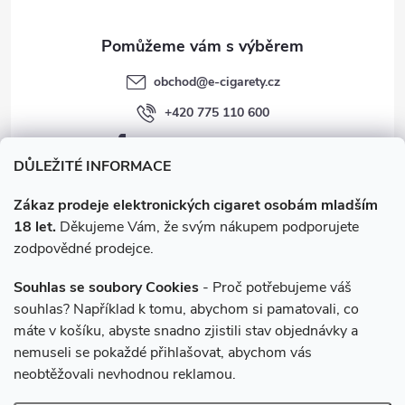
obchod
@
e-cigarety.cz
+420 775 110 600
facebook.com/e-cigarety.cz
DŮLEŽITÉ INFORMACE
Zákaz prodeje elektronických cigaret osobám mladším
18 let.
Děkujeme Vám, že svým nákupem podporujete
zodpovědné prodejce.
Souhlas se soubory Cookies
- Proč potřebujeme váš
souhlas? Například k tomu, abychom si pamatovali, co
máte v košíku, abyste snadno zjistili stav objednávky a
Instagram
nemuseli se pokaždé přihlašovat, abychom vás
neobtěžovali nevhodnou reklamou.