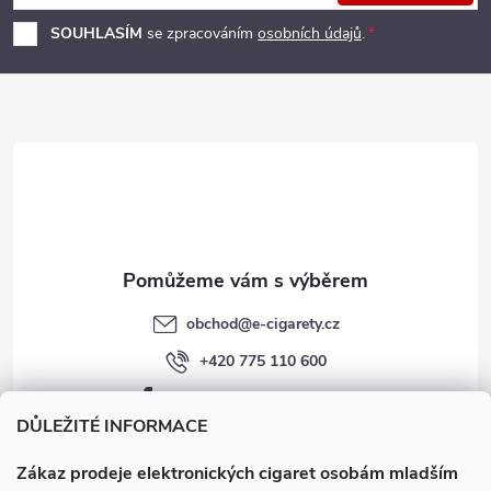
p
SOUHLASÍM
se zpracováním
osobních údajů
.
a
t
í
obchod
@
e-cigarety.cz
+420 775 110 600
facebook.com/e-cigarety.cz
DŮLEŽITÉ INFORMACE
Zákaz prodeje elektronických cigaret osobám mladším