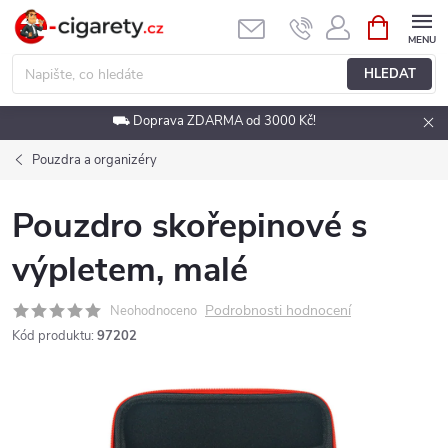
Přejít
NÁKUPNÍ
KOŠÍK
na
obsah
HLEDAT
⛟ Doprava ZDARMA od 3000 Kč!
Pouzdra a organizéry
Pouzdro skořepinové s
výpletem, malé
Podrobnosti hodnocení
Neohodnoceno
Kód produktu:
97202