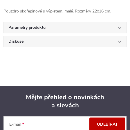
Pouzdro skořepinové s výpletem, malé. Rozměry 22x16 cm.
Parametry produktu
Diskuse
Mějte přehled o novinkách
a slevách
Z
á
E-mail
ODEBÍRAT