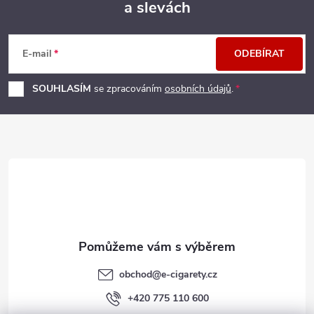
a slevách
Z
á
E-mail
ODEBÍRAT
p
SOUHLASÍM
se zpracováním
osobních údajů
.
a
t
í
obchod
@
e-cigarety.cz
+420 775 110 600