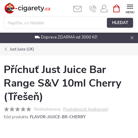
Přejít
NÁKUPNÍ
KOŠÍK
na
obsah
HLEDAT
⛟ Doprava ZDARMA od 3000 Kč!
Just Juice (UK)
Příchuť Just Juice Bar
Range S&V 10ml Cherry
(Třešeň)
Podrobnosti hodnocení
Neohodnoceno
Kód produktu:
FLAVOR-JJUICE-BR-CHERRY