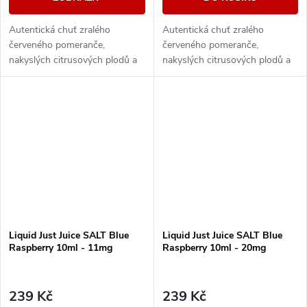
Autentická chuť zralého
Autentická chuť zralého
červeného pomeranče,
červeného pomeranče,
nakyslých citrusových plodů a
nakyslých citrusových plodů a
tropické guavy.
tropické guavy.
Liquid Just Juice SALT Blue
Liquid Just Juice SALT Blue
Raspberry 10ml - 11mg
Raspberry 10ml - 20mg
239 Kč
239 Kč