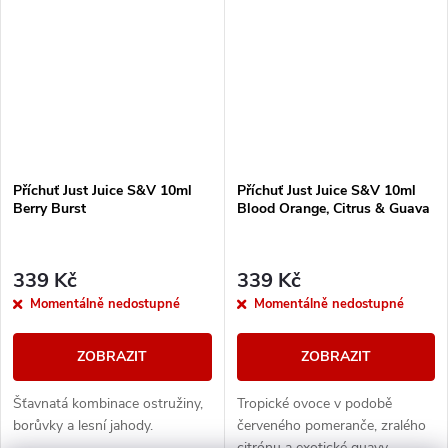
Příchuť Just Juice S&V 10ml
Příchuť Just Juice S&V 10ml
Berry Burst
Blood Orange, Citrus & Guava
339 Kč
339 Kč
Momentálně nedostupné
Momentálně nedostupné
ZOBRAZIT
ZOBRAZIT
Šťavnatá kombinace ostružiny,
Tropické ovoce v podobě
borůvky a lesní jahody.
červeného pomeranče, zralého
citrónu a exotické guavy.