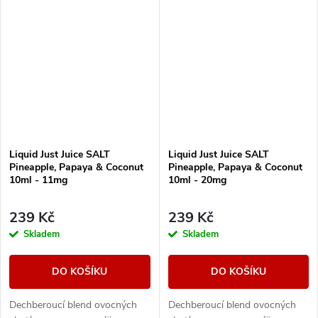
přítomnost svěží a neodolatelné
přítomnost svěží a neodolatelné
marakuji.
marakuji.
Liquid Just Juice SALT
Liquid Just Juice SALT
Pineapple, Papaya & Coconut
Pineapple, Papaya & Coconut
10ml - 11mg
10ml - 20mg
239 Kč
239 Kč
Skladem
Skladem
DO KOŠÍKU
DO KOŠÍKU
Dechberoucí blend ovocných
Dechberoucí blend ovocných