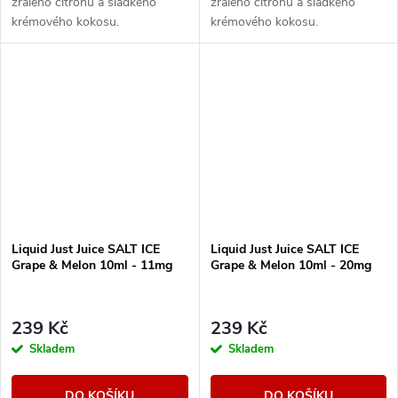
zralého citronu a sladkého
zralého citronu a sladkého
krémového kokosu.
krémového kokosu.
Liquid Just Juice SALT ICE
Liquid Just Juice SALT ICE
Grape & Melon 10ml - 11mg
Grape & Melon 10ml - 20mg
239 Kč
239 Kč
Skladem
Skladem
DO KOŠÍKU
DO KOŠÍKU