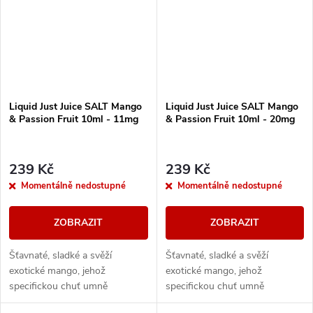
Liquid Just Juice SALT Mango
Liquid Just Juice SALT Mango
& Passion Fruit 10ml - 11mg
& Passion Fruit 10ml - 20mg
239 Kč
239 Kč
Momentálně nedostupné
Momentálně nedostupné
ZOBRAZIT
ZOBRAZIT
Šťavnaté, sladké a svěží
Šťavnaté, sladké a svěží
exotické mango, jehož
exotické mango, jehož
specifickou chuť umně
specifickou chuť umně
dokresluje k dokonalosti
dokresluje k dokonalosti