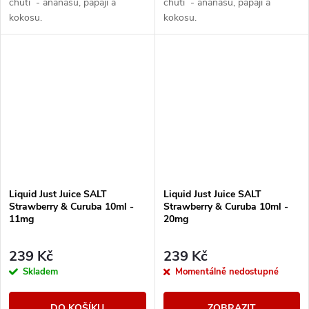
chutí - ananasu, papáji a
chutí - ananasu, papáji a
kokosu.
kokosu.
Liquid Just Juice SALT
Liquid Just Juice SALT
Strawberry & Curuba 10ml -
Strawberry & Curuba 10ml -
11mg
20mg
239 Kč
239 Kč
Skladem
Momentálně nedostupné
DO KOŠÍKU
ZOBRAZIT