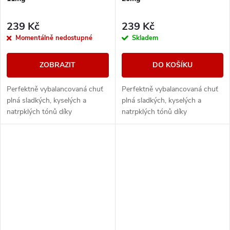
239 Kč
239 Kč
Momentálně nedostupné
Skladem
ZOBRAZIT
DO KOŠÍKU
Perfektně vybalancovaná chuť
Perfektně vybalancovaná chuť
plná sladkých, kyselých a
plná sladkých, kyselých a
natrpklých tónů díky
natrpklých tónů díky
melounovému základu
melounovému základu
následovanému sukulentní
následovanému sukulentní
chutí třešní.
chutí třešní.