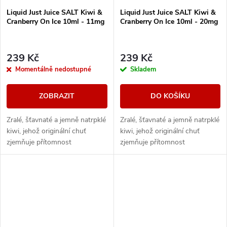
Liquid Just Juice SALT Kiwi &
Liquid Just Juice SALT Kiwi &
Cranberry On Ice 10ml - 11mg
Cranberry On Ice 10ml - 20mg
239 Kč
239 Kč
Momentálně nedostupné
Skladem
ZOBRAZIT
DO KOŠÍKU
Zralé, šťavnaté a jemně natrpklé
Zralé, šťavnaté a jemně natrpklé
kiwi, jehož originální chuť
kiwi, jehož originální chuť
zjemňuje přítomnost
zjemňuje přítomnost
slaďoučkých brusinek. Vše je
slaďoučkých brusinek. Vše je
potom v závěru doplněno o
potom v závěru doplněno o
chladivý efekt v...
chladivý efekt v...