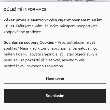
DŮLEŽITÉ INFORMACE
Zákaz prodeje elektronických cigaret osobám mladším
18 let.
Děkujeme Vám, že svým nákupem podporujete
zodpovědné prodejce.
Souhlas se soubory Cookies
- Proč potřebujeme váš
souhlas? Například k tomu, abychom si pamatovali, co
máte v košíku, abyste snadno zjistili stav objednávky a
nemuseli se pokaždé přihlašovat, abychom vás
Příchuť Just Juice S&V 10ml
Příchuť Just Juice S&V 10ml
neobtěžovali nevhodnou reklamou.
Blue Raspberry
Fusion Berry Burst &
Lemonade
Nastavení
339 Kč
339 Kč
Momentálně nedostupné
Momentálně nedostupné
Souhlasím
ZOBRAZIT
ZOBRAZIT