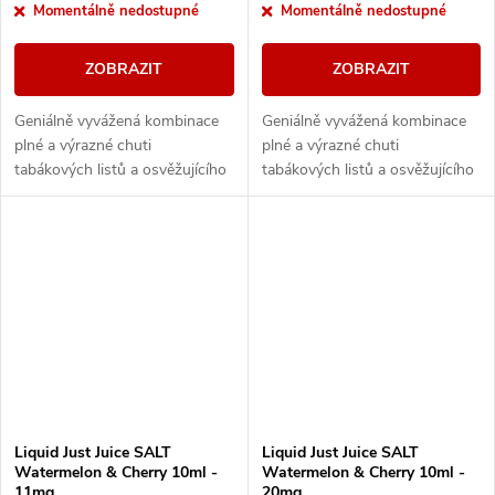
Momentálně nedostupné
Momentálně nedostupné
ZOBRAZIT
ZOBRAZIT
Geniálně vyvážená kombinace
Geniálně vyvážená kombinace
plné a výrazné chuti
plné a výrazné chuti
tabákových listů a osvěžujícího
tabákových listů a osvěžujícího
nakyslého citronu.
nakyslého citronu.
Liquid Just Juice SALT
Liquid Just Juice SALT
Watermelon & Cherry 10ml -
Watermelon & Cherry 10ml -
11mg
20mg