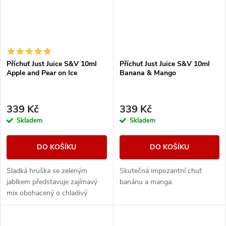
Příchuť Just Juice S&V 10ml
Příchuť Just Juice S&V 10ml
Apple and Pear on Ice
Banana & Mango
339 Kč
339 Kč
Skladem
Skladem
DO KOŠÍKU
DO KOŠÍKU
Sladká hruška se zeleným
Skutečná impozantní chuť
jablkem představuje zajímavý
banánu a manga.
mix obohacený o chladivý
cooling efekt.