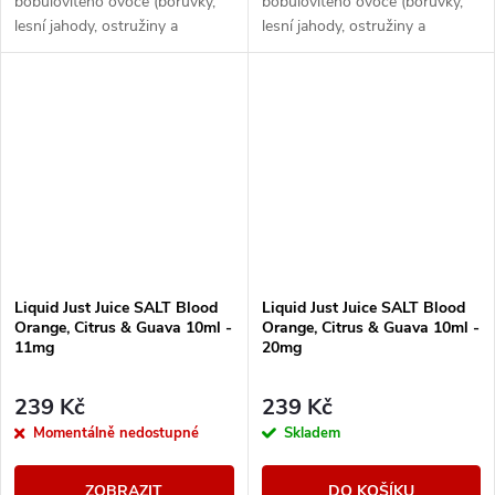
bobulovitého ovoce (borůvky,
bobulovitého ovoce (borůvky,
lesní jahody, ostružiny a
lesní jahody, ostružiny a
maliny).
maliny).
Liquid Just Juice SALT Blood
Liquid Just Juice SALT Blood
Orange, Citrus & Guava 10ml -
Orange, Citrus & Guava 10ml -
11mg
20mg
239 Kč
239 Kč
Momentálně nedostupné
Skladem
ZOBRAZIT
DO KOŠÍKU