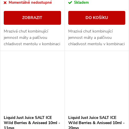
Momentálně nedostupné
Skladem
ZOBRAZIT
DO KOŠÍKU
Mrazivá chuť kombinující
Mrazivá chuť kombinující
jemnost máty a palčivou
jemnost máty a palčivou
chladivost mentolu v kombinaci
chladivost mentolu v kombinaci
s cooladou.
s cooladou.
Liquid Just Juice SALT ICE
Liquid Just Juice SALT ICE
Wild Berries & Aniseed 10ml -
Wild Berries & Aniseed 10ml -
11mg
20mg