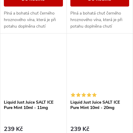
Plná a bohatá chuť černého
Plná a bohatá chuť černého
hroznového vína, která je při
hroznového vína, která je při
potahu doplněna chutí
potahu doplněna chutí
sladkého cukrového melounu.
sladkého cukrového melounu.
Liquid Just Juice SALT ICE
Liquid Just Juice SALT ICE
Pure Mint 10ml - 11mg
Pure Mint 10ml - 20mg
239 Kč
239 Kč