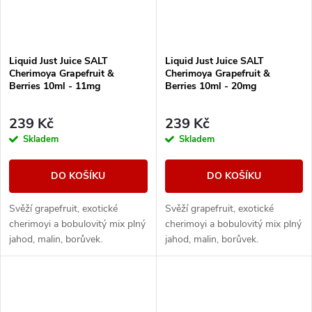
Liquid Just Juice SALT
Liquid Just Juice SALT
Cherimoya Grapefruit &
Cherimoya Grapefruit &
Berries 10ml - 11mg
Berries 10ml - 20mg
239 Kč
239 Kč
Skladem
Skladem
DO KOŠÍKU
DO KOŠÍKU
Svěží grapefruit, exotické
Svěží grapefruit, exotické
cherimoyi a bobulovitý mix plný
cherimoyi a bobulovitý mix plný
jahod, malin, borůvek.
jahod, malin, borůvek.