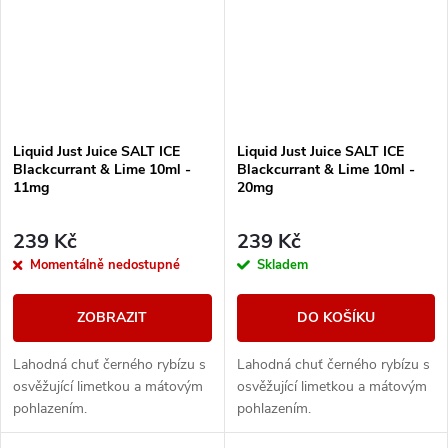
Liquid Just Juice SALT ICE
Liquid Just Juice SALT ICE
Blackcurrant & Lime 10ml -
Blackcurrant & Lime 10ml -
11mg
20mg
239 Kč
239 Kč
Momentálně nedostupné
Skladem
ZOBRAZIT
DO KOŠÍKU
Lahodná chuť černého rybízu s
Lahodná chuť černého rybízu s
osvěžující limetkou a mátovým
osvěžující limetkou a mátovým
pohlazením.
pohlazením.