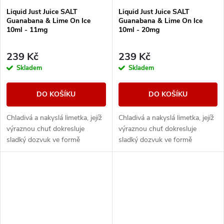
Liquid Just Juice SALT
Liquid Just Juice SALT
Guanabana & Lime On Ice
Guanabana & Lime On Ice
10ml - 11mg
10ml - 20mg
239 Kč
239 Kč
Skladem
Skladem
DO KOŠÍKU
DO KOŠÍKU
Chladivá a nakyslá limetka, jejíž
Chladivá a nakyslá limetka, jejíž
výraznou chuť dokresluje
výraznou chuť dokresluje
sladký dozvuk ve formě
sladký dozvuk ve formě
exotické gravioly.
exotické gravioly.