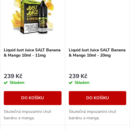
t
t
ů
ů
Liquid Just Juice SALT Banana
Liquid Just Juice SALT Banana
& Mango 10ml - 11mg
& Mango 10ml - 20mg
239 Kč
239 Kč
Skladem
Skladem
DO KOŠÍKU
DO KOŠÍKU
Skutečná impozantní chuť
Skutečná impozantní chuť
banánu a manga.
banánu a manga.