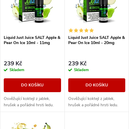
p
Abecedně
n
i
í
s
Liquid Just Juice SALT Apple &
Liquid Just Juice SALT Apple &
p
Pear On Ice 10ml - 11mg
Pear On Ice 10ml - 20mg
p
r
r
239 Kč
239 Kč
o
Skladem
Skladem
o
d
DO KOŠÍKU
DO KOŠÍKU
d
u
Osvěžující koktejl z jablek,
Osvěžující koktejl z jablek,
u
hrušek a pořádné hrsti ledu.
hrušek a pořádné hrsti ledu.
k
k