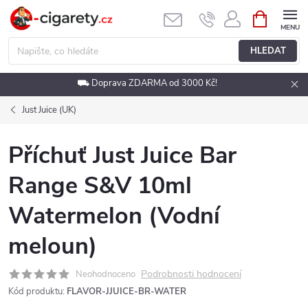
Přejít
NÁKUPNÍ
KOŠÍK
na
obsah
HLEDAT
⛟ Doprava ZDARMA od 3000 Kč!
Just Juice (UK)
Příchuť Just Juice Bar
Range S&V 10ml
Watermelon (Vodní
meloun)
Podrobnosti hodnocení
Neohodnoceno
Kód produktu:
FLAVOR-JJUICE-BR-WATER