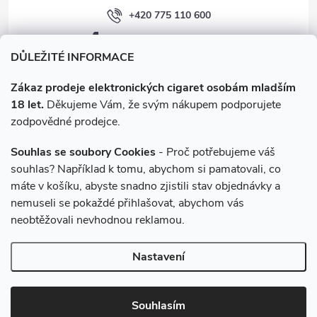
+420 775 110 600
facebook.com/e-cigarety.cz
DŮLEŽITÉ INFORMACE
Zákaz prodeje elektronických cigaret osobám mladším
18 let.
Děkujeme Vám, že svým nákupem podporujete
zodpovědné prodejce.
Souhlas se soubory Cookies
- Proč potřebujeme váš
souhlas? Například k tomu, abychom si pamatovali, co
máte v košíku, abyste snadno zjistili stav objednávky a
Instagram
nemuseli se pokaždé přihlašovat, abychom vás
neobtěžovali nevhodnou reklamou.
Copyright 2026
e-cigarety.cz
. Všechna práva vyhrazena.
Upravit
Nastavení
nastavení cookies
Vytvořil Shoptet
Souhlasím