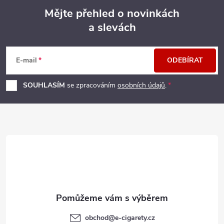
Mějte přehled o novinkách
a slevách
Z
á
E-mail
ODEBÍRAT
p
SOUHLASÍM
se zpracováním
osobních údajů
.
a
t
í
obchod
@
e-cigarety.cz