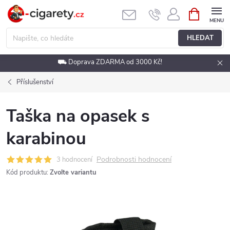
Přejít
NÁKUPNÍ
KOŠÍK
na
obsah
HLEDAT
⛟ Doprava ZDARMA od 3000 Kč!
Příslušenství
Taška na opasek s
karabinou
Podrobnosti hodnocení
3 hodnocení
Kód produktu:
Zvolte variantu