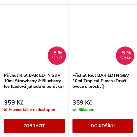
–5 %
–5 %
379 Kč
379 Kč
Příchuť Riot BAR EDTN S&V
Příchuť Riot BAR EDTN S&V
10ml Strawberry & Blueberry
10ml Tropical Punch (Dračí
Ice (Ledová jahoda & borůvka)
ovoce s broskví)
359 Kč
359 Kč
Momentálně nedostupné
Skladem
ZOBRAZIT
DO KOŠÍKU