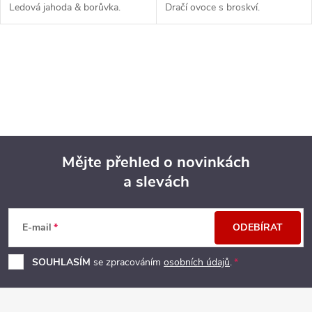
Ledová jahoda & borůvka.
Dračí ovoce s broskví.
O
v
l
á
Mějte přehled o novinkách
d
a slevách
Z
a
á
c
E-mail
ODEBÍRAT
p
í
SOUHLASÍM
se zpracováním
osobních údajů
.
p
a