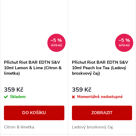
–5 %
–5 %
379 Kč
379 Kč
Příchuť Riot BAR EDTN S&V
Příchuť Riot BAR EDTN S&V
10ml Lemon & Lime (Citron &
10ml Peach Ice Tea (Ledový
limetka)
broskvový čaj)
359 Kč
359 Kč
Skladem
Momentálně nedostupné
DO KOŠÍKU
ZOBRAZIT
Citron & limetka.
Ledový broskvový čaj.