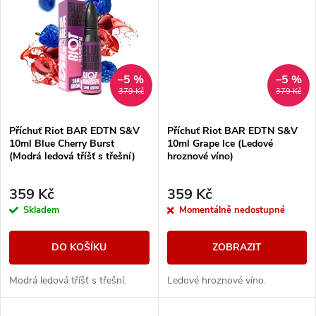
k
t
t
ů
ů
–5 %
–5 %
379 Kč
379 Kč
Příchuť Riot BAR EDTN S&V
Příchuť Riot BAR EDTN S&V
10ml Blue Cherry Burst
10ml Grape Ice (Ledové
(Modrá ledová tříšť s třešní)
hroznové víno)
359 Kč
359 Kč
Skladem
Momentálně nedostupné
DO KOŠÍKU
ZOBRAZIT
Modrá ledová tříšť s třešní.
Ledové hroznové víno.