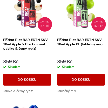
ý
Nejprodávanější
e
p
Abecedně
n
i
–5 %
–5 %
379 Kč
379 Kč
í
s
Příchuť Riot BAR EDTN S&V
Příchuť Riot BAR EDTN S&V
p
10ml Apple & Blackcurrant
10ml Apple XL (Jablečný mix)
p
(Jablko & černý rybíz)
r
r
359 Kč
359 Kč
o
Skladem
Skladem
o
d
DO KOŠÍKU
DO KOŠÍKU
d
u
Jablko & černý rybíz.
Jablečný mix.
u
k