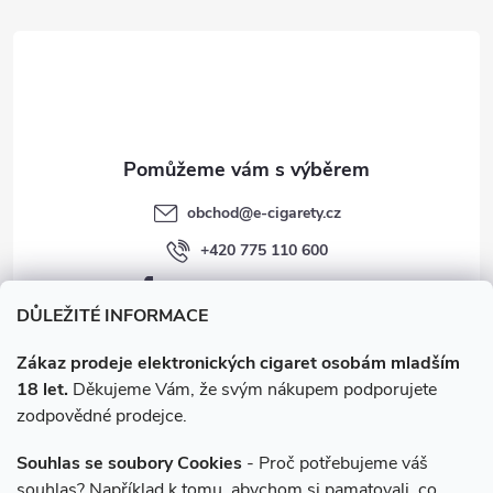
r
t
v
í
k
y
v
obchod
@
e-cigarety.cz
ý
+420 775 110 600
p
facebook.com/e-cigarety.cz
i
DŮLEŽITÉ INFORMACE
s
Zákaz prodeje elektronických cigaret osobám mladším
18 let.
Děkujeme Vám, že svým nákupem podporujete
u
zodpovědné prodejce.
Souhlas se soubory Cookies
- Proč potřebujeme váš
souhlas? Například k tomu, abychom si pamatovali, co