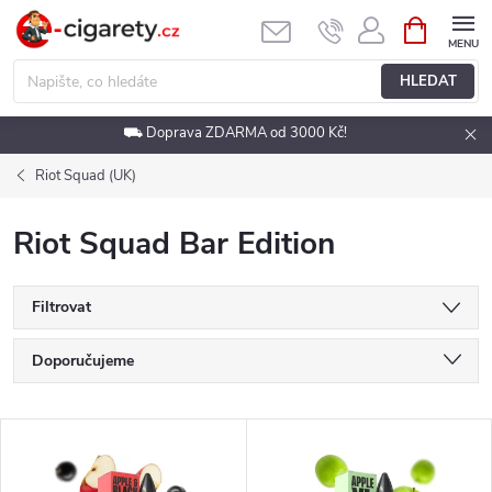
Přejít
NÁKUPNÍ
KOŠÍK
na
obsah
HLEDAT
⛟ Doprava ZDARMA od 3000 Kč!
Riot Squad (UK)
Riot Squad Bar Edition
Filtrovat
Ř
Doporučujeme
a
Nejlevnější
V
Nejdražší
z