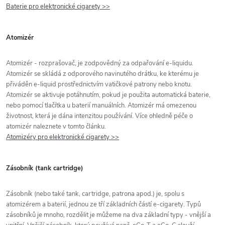
Baterie pro elektronické cigarety >>
Atomizér
Atomizér - rozprašovač, je zodpovědný za odpařování e-liquidu.
Atomizér se skládá z odporového navinutého drátku, ke kterému je
přiváděn e-liquid prostřednictvím vatičkové patrony nebo knotu.
Atomizér se aktivuje potáhnutím, pokud je použita automatická baterie,
nebo pomocí tlačítka u baterií manuálních. Atomizér má omezenou
životnost, která je dána intenzitou používání. Více ohledně péče o
atomizér naleznete v tomto článku.
Atomizéry pro elektronické cigarety >>
Zásobník (tank cartridge)
Zásobník (nebo také tank, cartridge, patrona apod.) je, spolu s
atomizérem a baterií, jednou ze tří základních částí e-cigarety. Typů
zásobníků je mnoho, rozdělit je můžeme na dva základní typy - vnější a