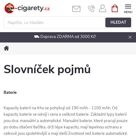
Přejít
NÁKUPNÍ
KOŠÍK
na
obsah
HLEDAT
⛟ Doprava ZDARMA od 3000 Kč!
Domů
Slovníček pojmů
Baterie
Kapacity baterií na trhu se pohybují od 190 mAh - 1100 mAh. Od
kapacity baterie se odvíjí i cena a velikost baterie. Základní typy baterií
jsou dva: manuální a automatické. Manuální baterie, které pracují pouze
po dobu stlačení tlačítka, drží lépe kapacitu, mají tepelnou ochranu a
celkově jsou spolehlivější a mají delší životnost než baterie automatické.