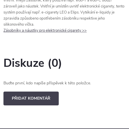
vnitřní. Vnější zásobník, který používá např. eGo-T a eGo-C slouží
zároveň jako náustek. Vnitřní je umístěn uvnitř elektronické cigarety, tento
systém používají např. e-cigarety LEO a Elips. Vytékání e-liquidy je
zpravidla způsobeno opotřebením zásobníku respektive jeho
silikonového víčka.
Zásobníky a náustky pro elektronické cigarety >>
Diskuze (0)
Buďte první, kdo napíše příspěvek k této položce.
PŘIDAT KOMENTÁŘ