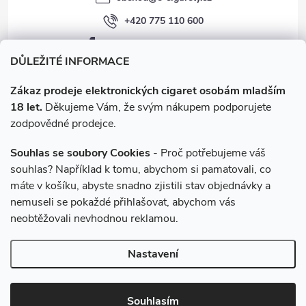
+420 775 110 600
facebook.com/e-cigarety.cz
DŮLEŽITÉ INFORMACE
Zákaz prodeje elektronických cigaret osobám mladším
18 let.
Děkujeme Vám, že svým nákupem podporujete
zodpovědné prodejce.
Souhlas se soubory Cookies
- Proč potřebujeme váš
souhlas? Například k tomu, abychom si pamatovali, co
máte v košíku, abyste snadno zjistili stav objednávky a
Instagram
nemuseli se pokaždé přihlašovat, abychom vás
neobtěžovali nevhodnou reklamou.
Copyright 2026
e-cigarety.cz
. Všechna práva vyhrazena.
Upravit
Nastavení
nastavení cookies
Vytvořil Shoptet
Souhlasím