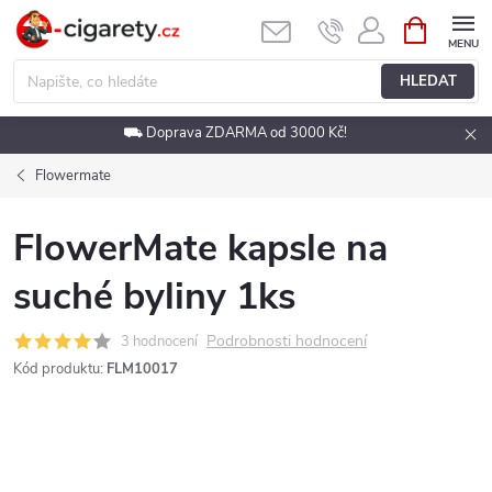
Přejít
NÁKUPNÍ
KOŠÍK
na
obsah
HLEDAT
⛟ Doprava ZDARMA od 3000 Kč!
Flowermate
FlowerMate kapsle na
suché byliny 1ks
Podrobnosti hodnocení
3 hodnocení
Kód produktu:
FLM10017