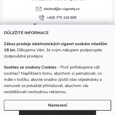
obchod
@
e-cigarety.cz
+420 775 110 600
facebook.com/e-cigarety.cz
DŮLEŽITÉ INFORMACE
Zákaz prodeje elektronických cigaret osobám mladším
18 let.
Děkujeme Vám, že svým nákupem podporujete
zodpovědné prodejce.
Souhlas se soubory Cookies
- Proč potřebujeme váš
souhlas? Například k tomu, abychom si pamatovali, co
máte v košíku, abyste snadno zjistili stav objednávky a
Instagram
nemuseli se pokaždé přihlašovat, abychom vás
neobtěžovali nevhodnou reklamou.
Copyright 2026
e-cigarety.cz
. Všechna práva vyhrazena.
Upravit
Nastavení
nastavení cookies