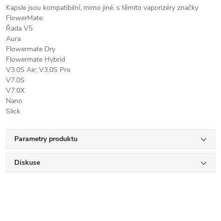
Kapsle jsou kompatibilní, mimo jiné, s těmito vaporizéry značky
FlowerMate:
Řada V5
Aura
Flowermate Dry
Flowermate Hybrid
V3.0S Air; V3.0S Pro
V7.0S
V7.0X
Nano
Slick
Parametry produktu
Diskuse