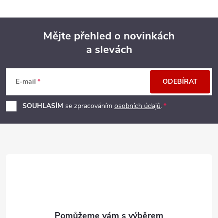
Mějte přehled o novinkách
a slevách
Z
á
E-mail
ODEBÍRAT
p
SOUHLASÍM
se zpracováním
osobních údajů
.
a
t
í