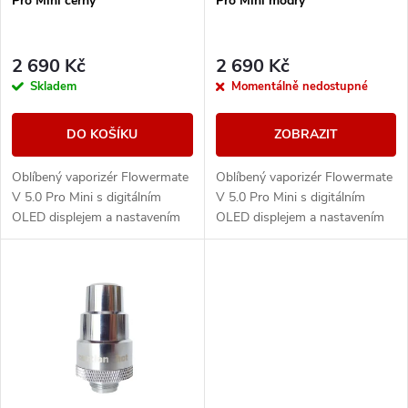
p
Pro Mini černý
Pro Mini modrý
p
r
r
2 690 Kč
2 690 Kč
o
Skladem
Momentálně nedostupné
o
d
DO KOŠÍKU
ZOBRAZIT
d
u
Oblíbený vaporizér Flowermate
Oblíbený vaporizér Flowermate
u
V 5.0 Pro Mini s digitálním
V 5.0 Pro Mini s digitálním
k
OLED displejem a nastavením
OLED displejem a nastavením
k
teploty. Vaporizér je vhodný
teploty. Vaporizér je vhodný
nejen na bylinky, ale i pro
nejen na bylinky, ale i pro
t
tekuté...
tekuté...
t
ů
ů