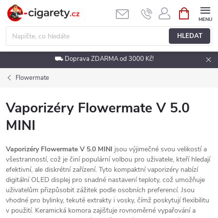
Přejít
NÁKUPNÍ
KOŠÍK
na
obsah
HLEDAT
⛟ Doprava ZDARMA od 3000 Kč!
Flowermate
Vaporizéry Flowermate V 5.0
MINI
Vaporizéry Flowermate V 5.0 MINI
jsou výjimečné svou velikostí a
všestranností, což je činí populární volbou pro uživatele, kteří hledají
efektivní, ale diskrétní zařízení. Tyto kompaktní vaporizéry nabízí
digitální OLED displej pro snadné nastavení teploty, což umožňuje
uživatelům přizpůsobit zážitek podle osobních preferencí. Jsou
vhodné pro bylinky, tekuté extrakty i vosky, čímž poskytují flexibilitu
v použití. Keramická komora zajišťuje rovnoměrné vypařování a