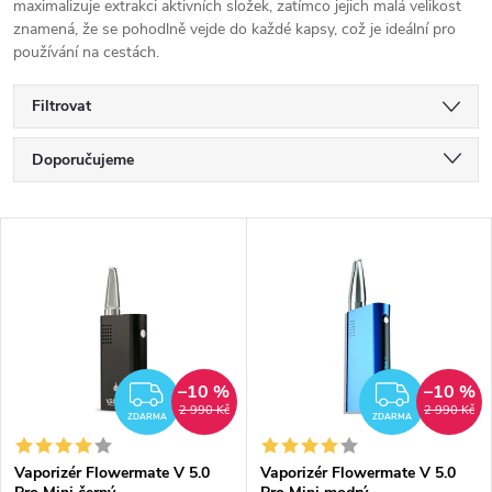
maximalizuje extrakci aktivních složek, zatímco jejich malá velikost
znamená, že se pohodlně vejde do každé kapsy, což je ideální pro
používání na cestách.
Filtrovat
Ř
Doporučujeme
a
Nejlevnější
V
Nejdražší
z
ý
Nejprodávanější
e
p
Abecedně
n
i
–10 %
–10 %
ZDARMA
ZDAR
2 990 Kč
2 990 Kč
í
ZDARMA
ZDARMA
s
Vaporizér Flowermate V 5.0
Vaporizér Flowermate V 5.0