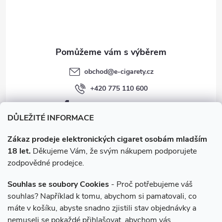
í
k
y
v
obchod
@
e-cigarety.cz
ý
+420 775 110 600
p
facebook.com/e-cigarety.cz
i
DŮLEŽITÉ INFORMACE
s
Zákaz prodeje elektronických cigaret osobám mladším
18 let.
Děkujeme Vám, že svým nákupem podporujete
u
zodpovědné prodejce.
Souhlas se soubory Cookies
- Proč potřebujeme váš
souhlas? Například k tomu, abychom si pamatovali, co
máte v košíku, abyste snadno zjistili stav objednávky a
Instagram
nemuseli se pokaždé přihlašovat, abychom vás