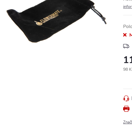
info
Pol
M
1
98 K
Měr
cena
Znač