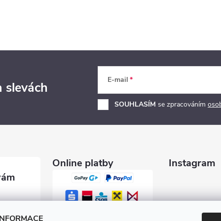
E-mail
a slevách
SOUHLASÍM
se zpracováním
oso
Online platby
Instagram
garety.c
INFORMACE