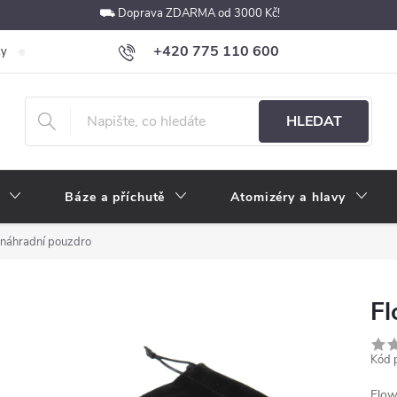
⛟ Doprava ZDARMA od 3000 Kč!
+420 775 110 600
ky
Podmínky ochrany osobních údajů
Velkoobchod
Pokyny k p
obchod@e-cigarety.cz
HLEDAT
Báze a příchutě
Atomizéry a hlavy
náhradní pouzdro
Fl
Kód 
Flow