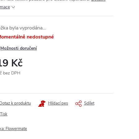
rmace
ožka byla vyprodána…
omentálně nedostupné
Možnosti doručení
19 Kč
č bez DPH
ná
:
Dotaz k produktu
Hlídací pes
Sdílet
Tisk
ka:
Flowermate