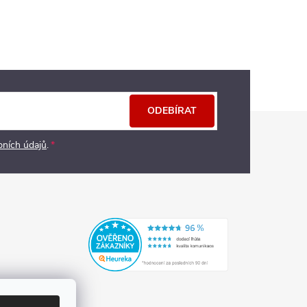
ODEBÍRAT
bních údajů
.