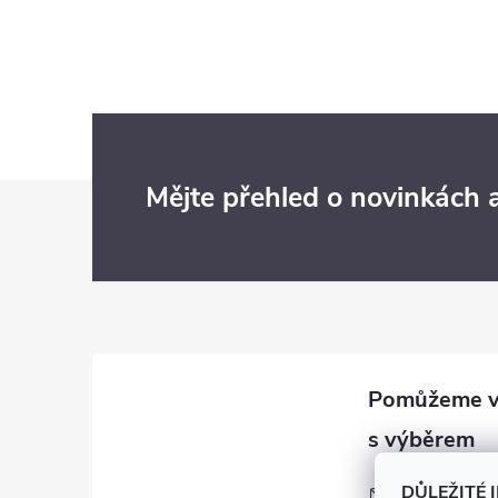
Z
Mějte přehled o novinkách
á
p
a
t
í
obchod
@
e-ci
DŮLEŽITÉ 