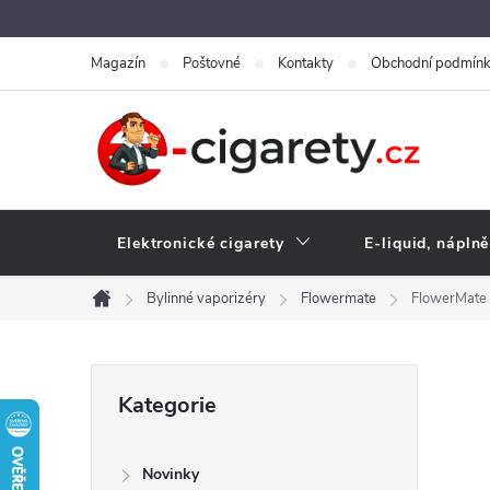
Přejít
na
Magazín
Poštovné
Kontakty
Obchodní podmín
obsah
Elektronické cigarety
E-liquid, náplně
Bylinné vaporizéry
Flowermate
FlowerMate 
Domů
P
Přeskočit
Kategorie
kategorie
o
Novinky