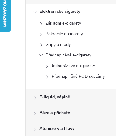
s
Elektronické cigarety
t
Základní e-cigarety
r
Pokročilé e-cigarety
a
Gripy a mody
Přednaplněné e-cigarety
n
Jednorázové e-cigarety
n
Přednaplněné POD systémy
í
E-liquid, náplně
p
Báze a příchutě
a
Atomizéry a hlavy