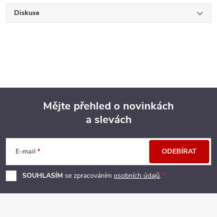
Diskuse
Mějte přehled o novinkách
a slevách
Z
á
E-mail
ODEBÍRAT
p
SOUHLASÍM
se zpracováním
osobních údajů
.
a