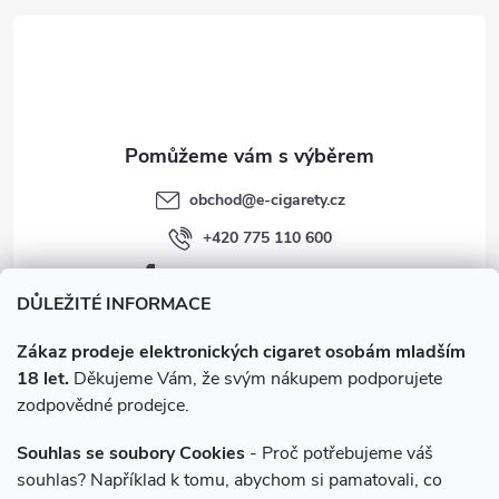
t
í
obchod
@
e-cigarety.cz
+420 775 110 600
facebook.com/e-cigarety.cz
DŮLEŽITÉ INFORMACE
Zákaz prodeje elektronických cigaret osobám mladším
18 let.
Děkujeme Vám, že svým nákupem podporujete
zodpovědné prodejce.
Souhlas se soubory Cookies
- Proč potřebujeme váš
souhlas? Například k tomu, abychom si pamatovali, co