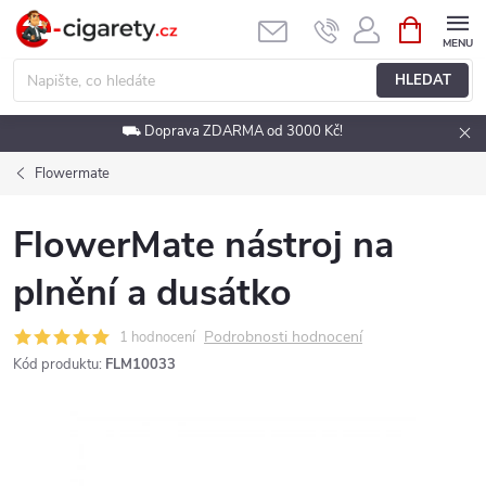
Přejít
NÁKUPNÍ
KOŠÍK
na
obsah
HLEDAT
⛟ Doprava ZDARMA od 3000 Kč!
Flowermate
FlowerMate nástroj na
plnění a dusátko
Podrobnosti hodnocení
1 hodnocení
Kód produktu:
FLM10033