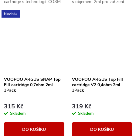
cartridge s technologií iCOSM
s objemem 2ml pro zařízení
CODE 2.0, která umožňuje
řady ARGUS Pod Family. Nabízí
Novinka
přepínání mezi odpory 0.4Ω,
technologii iCOSM CODE 2.0,
0.7Ω a 1.0Ω v jedné...
praktické horní...
VOOPOO ARGUS SNAP Top
VOOPOO ARGUS Top Fill
Fill cartridge 0,7ohm 2ml
cartridge V2 0,4ohm 2ml
3Pack
3Pack
315 Kč
319 Kč
Skladem
Skladem
DO KOŠÍKU
DO KOŠÍKU