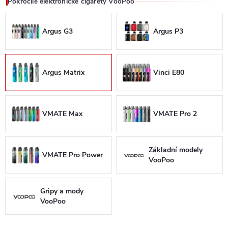
Pokročilé elektronické cigarety VooPoo
Argus G3
Argus P3
Argus Matrix
Vinci E80
VMATE Max
VMATE Pro 2
Základní modely
VMATE Pro Power
VooPoo
Gripy a mody
VooPoo