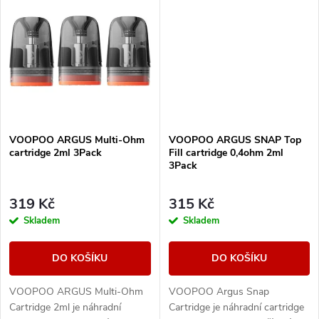
t
vestavěné baterii s...
vestavěné baterii s...
t
ů
ů
VOOPOO ARGUS Multi-Ohm
VOOPOO ARGUS SNAP Top
cartridge 2ml 3Pack
Fill cartridge 0,4ohm 2ml
3Pack
319 Kč
315 Kč
Skladem
Skladem
DO KOŠÍKU
DO KOŠÍKU
VOOPOO ARGUS Multi-Ohm
VOOPOO Argus Snap
Cartridge 2ml je náhradní
Cartridge je náhradní cartridge