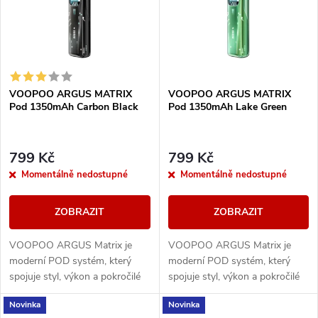
e
p
Abecedně
n
i
í
s
VOOPOO ARGUS MATRIX
VOOPOO ARGUS MATRIX
p
Pod 1350mAh Carbon Black
Pod 1350mAh Lake Green
p
r
r
799 Kč
799 Kč
o
Momentálně nedostupné
Momentálně nedostupné
o
d
ZOBRAZIT
ZOBRAZIT
d
u
VOOPOO ARGUS Matrix je
VOOPOO ARGUS Matrix je
u
moderní POD systém, který
moderní POD systém, který
k
spojuje styl, výkon a pokročilé
spojuje styl, výkon a pokročilé
k
technologie do jednoho
technologie do jednoho
Novinka
Novinka
kompaktního zařízení. Díky
kompaktního zařízení. Díky