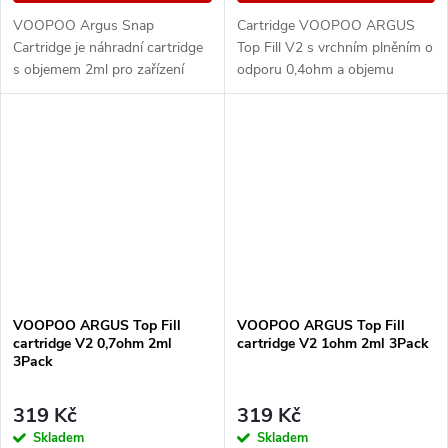
VOOPOO Argus Snap
Cartridge VOOPOO ARGUS
Cartridge je náhradní cartridge
Top Fill V2 s vrchním plněním o
s objemem 2ml pro zařízení
odporu 0,4ohm a objemu
řady ARGUS Pod Family. Nabízí
nádržky 2ml s technologií
technologii iCOSM CODE 2.0,
iCOSM CODE 2.0 - viz detail
praktické horní...
produktu. Kompatibilní s...
VOOPOO ARGUS Top Fill
VOOPOO ARGUS Top Fill
cartridge V2 0,7ohm 2ml
cartridge V2 1ohm 2ml 3Pack
3Pack
319 Kč
319 Kč
Skladem
Skladem