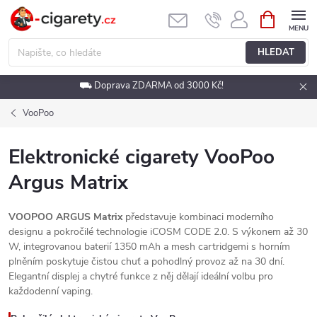
Přejít
NÁKUPNÍ
KOŠÍK
na
obsah
HLEDAT
⛟ Doprava ZDARMA od 3000 Kč!
VooPoo
Elektronické cigarety VooPoo
Argus Matrix
VOOPOO ARGUS Matrix
představuje kombinaci moderního
designu a pokročilé technologie iCOSM CODE 2.0. S výkonem až 30
W, integrovanou baterií 1350 mAh a mesh cartridgemi s horním
plněním poskytuje čistou chuť a pohodlný provoz až na 30 dní.
Elegantní displej a chytré funkce z něj dělají ideální volbu pro
každodenní vaping.