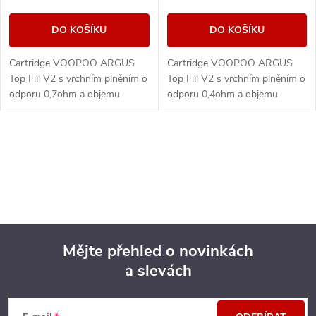
DO KOŠÍKU
DO KOŠÍKU
Cartridge VOOPOO ARGUS
Cartridge VOOPOO ARGUS
Top Fill V2 s vrchním plněním o
Top Fill V2 s vrchním plněním o
odporu 0,7ohm a objemu
odporu 0,4ohm a objemu
nádržky 2ml s technologií
nádržky 2ml s technologií
iCOSM CODE 2.0 - viz detail
iCOSM CODE 2.0 - viz detail
produktu. Kompatibilní s...
produktu. Kompatibilní s...
O
v
l
á
Mějte přehled o novinkách
d
a slevách
Z
a