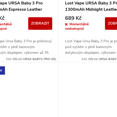
Vape URSA Baby 3 Pro
Lost Vape URSA Baby 3 P
Ah Espresso Leather
1300mAh Midnight Leathe
Kč
689 Kč
ZOBRAZIT
ZOBR
entálně
Momentálně
upné
nedostupné
ape Ursa Baby 3 Pro je prémiový
Lost Vape Ursa Baby 3 Pro je p
stém s plně barevným
pod systém s plně barevným
vým displejem, výkonem až 35
dotykovým displejem, výkonem 
tegrovanou baterií 1300 mAh.
W a integrovanou baterií 1300
Kód:
CIG-LV-URSA-BABY3-PRO-ESL
Kód:
CIG-LV-URSA-BABY
moderní...
Nabízí moderní...
ka