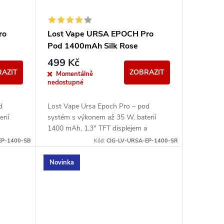
ro
Lost Vape URSA EPOCH Pro
Pod 1400mAh Silk Rose
499 Kč
AZIT
ZOBRAZIT
Momentálně
nedostupné
d
Lost Vape Ursa Epoch Pro – pod
rií
systém s výkonem až 35 W, baterií
1400 mAh, 1,3" TFT displejem a
 pody.
kompatibilitou s Ursa V1/V2/V3 pody.
EP-1400-SB
Kód:
CIG-LV-URSA-EP-1400-SR
Novinka