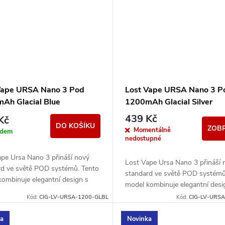
Vape URSA Nano 3 Pod
Lost Vape URSA Nano 3 P
Ah Glacial Blue
1200mAh Glacial Silver
439 Kč
Kč
DO KOŠÍKU
ZOBR
Momentálně
adem
nedostupné
ape Ursa Nano 3 přináší nový
Lost Vape Ursa Nano 3 přináší 
rd ve světě POD systémů. Tento
standard ve světě POD systémů
ombinuje elegantní design s
model kombinuje elegantní desi
ním zpracováním a poskytuje
precizním zpracováním a poskyt
Kód:
CIG-LV-URSA-1200-GLBL
Kód:
CIG-LV-URSA
ní výkon...
maximální výkon...
ka
Novinka