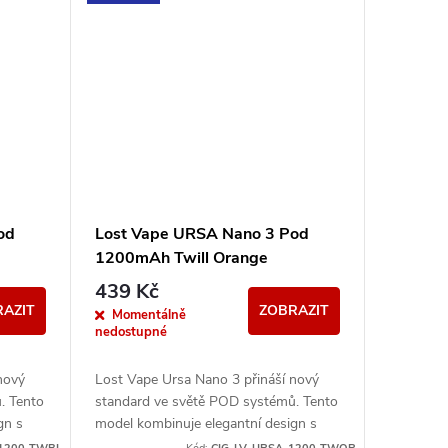
od
Lost Vape URSA Nano 3 Pod
1200mAh Twill Orange
439 Kč
AZIT
ZOBRAZIT
Momentálně
nedostupné
nový
Lost Vape Ursa Nano 3 přináší nový
. Tento
standard ve světě POD systémů. Tento
gn s
model kombinuje elegantní design s
uje
precizním zpracováním a poskytuje