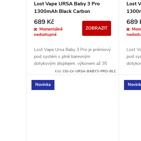
Lost Vape URSA Baby 3 Pro
Lost 
1300mAh Black Carbon
1300m
689 Kč
689 
ZOBRAZIT
Momentálně
Mom
nedostupné
nedost
Lost Vape Ursa Baby 3 Pro je prémiový
Lost V
pod systém s plně barevným
pod sy
dotykovým displejem, výkonem až 35
dotyko
W a integrovanou baterií 1300 mAh.
W a in
Kód:
CIG-LV-URSA-BABY3-PRO-BLC
Nabízí moderní...
Nabízí 
Novinka
Novin