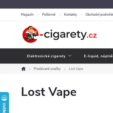
Přejít
na
Magazín
Poštovné
Kontakty
Obchodní podmín
obsah
Elektronické cigarety
E-liquid, náplně
Prodávané značky
Lost Vape
Domů
Lost Vape