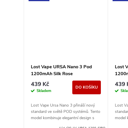
Lost Vape URSA Nano 3 Pod
Lost 
1200mAh Silk Rose
1200m
439 Kč
439 
DO KOŠÍKU
Skladem
Skl
Lost Vape Ursa Nano 3 přináší nový
Lost V
standard ve světě POD systémů. Tento
standa
model kombinuje elegantní design s
model k
precizním zpracováním a poskytuje
preciz