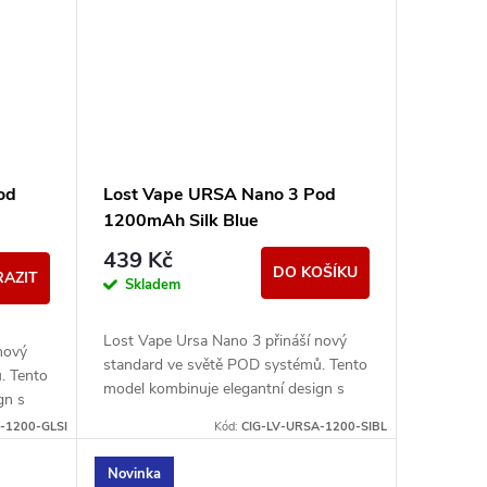
od
Lost Vape URSA Nano 3 Pod
1200mAh Silk Blue
439 Kč
DO KOŠÍKU
AZIT
Skladem
Lost Vape Ursa Nano 3 přináší nový
nový
standard ve světě POD systémů. Tento
. Tento
model kombinuje elegantní design s
gn s
precizním zpracováním a poskytuje
uje
-1200-GLSI
Kód:
CIG-LV-URSA-1200-SIBL
maximální výkon...
Novinka