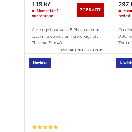
r
119 Kč
297 
d
ZOBRAZIT
o
Momentálně
Mom
nedostupné
nedost
u
d
Cartridge Lost Vape E Plus o odporu
Cartri
k
0,3ohm a objemu 3ml pro e-cigaretu
0,3ohm
u
Thelema Elite 40.
Thelema
t
Kód:
CARTRIDGE-LV-EPLUS-03
k
ů
Novinka
Novin
t
ů