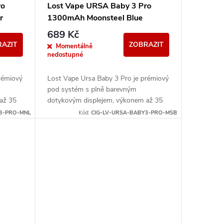
ro
Lost Vape URSA Baby 3 Pro
r
1300mAh Moonsteel Blue
689 Kč
AZIT
ZOBRAZIT
Momentálně
nedostupné
rémiový
Lost Vape Ursa Baby 3 Pro je prémiový
pod systém s plně barevným
až 35
dotykovým displejem, výkonem až 35
 mAh.
W a integrovanou baterií 1300 mAh.
3-PRO-MNL
Kód:
CIG-LV-URSA-BABY3-PRO-MSB
Nabízí moderní...