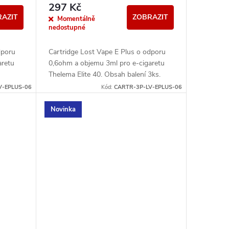
297 Kč
AZIT
ZOBRAZIT
Momentálně
nedostupné
dporu
Cartridge Lost Vape E Plus o odporu
aretu
0,6ohm a objemu 3ml pro e-cigaretu
Thelema Elite 40. Obsah balení 3ks.
V-EPLUS-06
Kód:
CARTR-3P-LV-EPLUS-06
Novinka