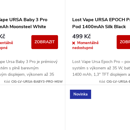
Vape URSA Baby 3 Pro
Lost Vape URSA EPOCH P
Ah Moonsteel White
Pod 1400mAh Silk Black
Kč
499 Kč
ZOBRAZIT
ZOBR
entálně
Momentálně
upné
nedostupné
ape Ursa Baby 3 Pro je prémiový
Lost Vape Ursa Epoch Pro – po
stém s plně barevným
systém s výkonem až 35 W, bate
vým displejem, výkonem až 35
1400 mAh, 1,3" TFT displejem a
tegrovanou baterií 1300 mAh.
kompatibilitou s Ursa V1/V2/V3
Kód:
CIG-LV-URSA-BABY3-PRO-MSW
Kód:
CIG-LV-URSA-
moderní...
Novinka