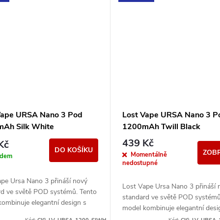
Vape URSA Nano 3 Pod
Lost Vape URSA Nano 3 P
Ah Silk White
1200mAh Twill Black
439 Kč
Kč
DO KOŠÍKU
ZOBR
Momentálně
adem
nedostupné
ape Ursa Nano 3 přináší nový
Lost Vape Ursa Nano 3 přináší 
rd ve světě POD systémů. Tento
standard ve světě POD systémů
ombinuje elegantní design s
model kombinuje elegantní desi
ním zpracováním a poskytuje
precizním zpracováním a poskyt