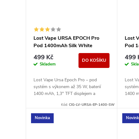
Lost Vape URSA EPOCH Pro
Lost 
Pod 1400mAh Silk White
Pod 
499 Kč
499 
DO KOŠÍKU
Skladem
Skl
Lost Vape Ursa Epoch Pro – pod
Lost V
systém s výkonem až 35 W, baterií
systém
1400 mAh, 1,3" TFT displejem a
1400 m
kompatibilitou s Ursa V1/V2/V3 pody.
kompat
Kód:
CIG-LV-URSA-EP-1400-SW
Novinka
Novin