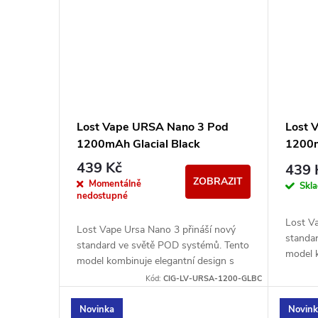
Lost Vape URSA Nano 3 Pod
Lost 
1200mAh Glacial Black
1200m
439 Kč
439 
ZOBRAZIT
Momentálně
Skl
nedostupné
Lost V
Lost Vape Ursa Nano 3 přináší nový
standa
standard ve světě POD systémů. Tento
model k
model kombinuje elegantní design s
preciz
precizním zpracováním a poskytuje
Kód:
CIG-LV-URSA-1200-GLBC
maximál
maximální výkon...
Novinka
Novin