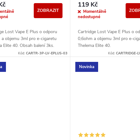
Kč
119 Kč
ZOBRAZIT
ZOBR
entálně
Momentálně
upné
nedostupné
dge Lost Vape E Plus o odporu
Cartridge Lost Vape E Plus o o
 a objemu 3ml pro e-cigaretu
0,6ohm a objemu 3ml pro e-cig
 Elite 40. Obsah balení 3ks.
Thelema Elite 40.
Kód:
CARTR-3P-LV-EPLUS-03
Kód:
CARTRIDGE-L
ka
Novinka