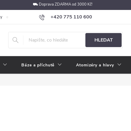
⛟ Doprava ZDARMA od 3000 Kč!
+420 775 110 600
ky
Podmínky ochrany osobních údajů
Velkoobchod
Pokyny k p
obchod@e-cigarety.cz
HLEDAT
Báze a příchutě
Atomizéry a hlavy