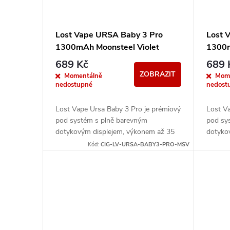
Lost Vape URSA Baby 3 Pro
Lost 
1300mAh Moonsteel Violet
1300m
689 Kč
689 
ZOBRAZIT
Momentálně
Mom
nedostupné
nedost
Lost Vape Ursa Baby 3 Pro je prémiový
Lost V
pod systém s plně barevným
pod sy
dotykovým displejem, výkonem až 35
dotyko
W a integrovanou baterií 1300 mAh.
W a in
Kód:
CIG-LV-URSA-BABY3-PRO-MSV
Nabízí moderní...
Nabízí 