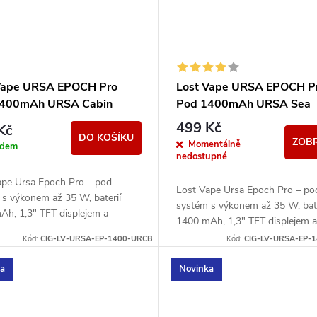
Vape URSA EPOCH Pro
Lost Vape URSA EPOCH P
1400mAh URSA Cabin
Pod 1400mAh URSA Sea
499 Kč
Kč
DO KOŠÍKU
ZOBR
Momentálně
adem
nedostupné
ape Ursa Epoch Pro – pod
Lost Vape Ursa Epoch Pro – po
 s výkonem až 35 W, baterií
systém s výkonem až 35 W, bate
Ah, 1,3" TFT displejem a
1400 mAh, 1,3" TFT displejem a
ibilitou s Ursa V1/V2/V3 pody.
kompatibilitou s Ursa V1/V2/V3
Kód:
CIG-LV-URSA-EP-1400-URCB
Kód:
CIG-LV-URSA-EP-
ka
Novinka