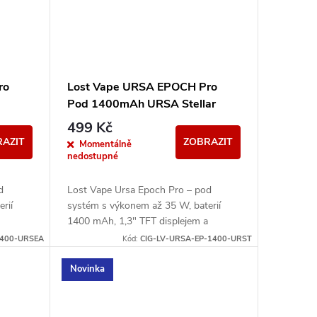
ro
Lost Vape URSA EPOCH Pro
Pod 1400mAh URSA Stellar
499 Kč
AZIT
ZOBRAZIT
Momentálně
nedostupné
d
Lost Vape Ursa Epoch Pro – pod
rií
systém s výkonem až 35 W, baterií
1400 mAh, 1,3" TFT displejem a
 pody.
kompatibilitou s Ursa V1/V2/V3 pody.
1400-URSEA
Kód:
CIG-LV-URSA-EP-1400-URST
Novinka