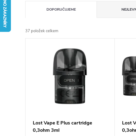
Ř
DOPORUČUJEME
NEJLEVN
a
37
položek celkem
z
V
e
ý
n
p
í
i
p
s
r
p
Lost Vape E Plus cartridge
Lost V
o
0,3ohm 3ml
0,3oh