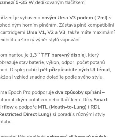
ozmezí 5–35 W
dedikovaným tlačítkem.
ařízení je vybaveno
novým Ursa V3 podem ( 2ml)
s
ohodlným horním plněním. Zůstává plně kompatibilní
 cartridgemi
Ursa V1, V2 a V3
, takže máte maximální
lexibilitu a široký výběr stylů vapování.
ominantou je
1,3´´ TFT barevný displej
, který
obrazuje stav baterie, výkon, odpor, počet potahů
pod. Displej nabízí
pět přizpůsobitelných UI témat
,
akže si vzhled snadno doladíte podle svého stylu.
rsa Epoch Pro podporuje
dva způsoby spínání
–
utomatickým potahem nebo tlačítkem. Díky
Smart
irflow
a podpoře
MTL (Mouth-to-Lung)
i
RDL
Restricted Direct Lung)
si poradí s různými styly
otahu.