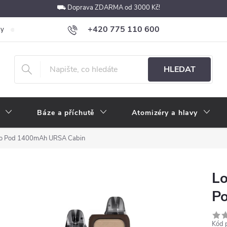
⛟ Doprava ZDARMA od 3000 Kč!
+420 775 110 600
ky
Podmínky ochrany osobních údajů
Velkoobchod
Pokyny k p
obchod@e-cigarety.cz
HLEDAT
Báze a příchutě
Atomizéry a hlavy
o Pod 1400mAh URSA Cabin
L
P
Kód 