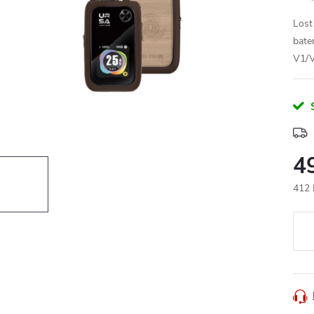
Lost
bate
V1/V
4
412 
Měr
cena