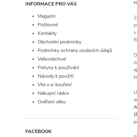
r
INFORMACE PRO VÁS
Magazín
Z
Poštovné
p
s
Kontakty
f
Obchodní podmínky
Podmínky ochrany osobních údajů
D
Velkoobchod
z
Pokyny k používání
a
Návody k použití
t
Vše o e-kouření
U
Nákupní rádce
a
Ověření věku
A
(
p
FACEBOOK