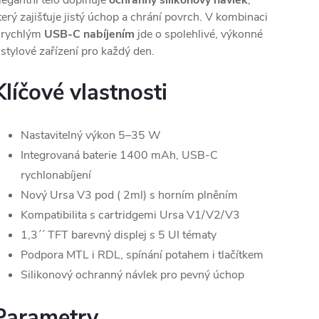
legantní tělo doplňuje
ochranný silikonový návlek
,
terý zajišťuje jistý úchop a chrání povrch. V kombinaci
 rychlým
USB-C nabíjením
jde o spolehlivé, výkonné
 stylové zařízení pro každý den.
Klíčové vlastnosti
Nastavitelný výkon 5–35 W
Integrovaná baterie 1400 mAh, USB-C
rychlonabíjení
Nový Ursa V3 pod ( 2ml) s horním plněním
Kompatibilita s cartridgemi Ursa V1/V2/V3
1,3´´ TFT barevný displej s 5 UI tématy
Podpora MTL i RDL, spínání potahem i tlačítkem
Silikonový ochranný návlek pro pevný úchop
Parametry