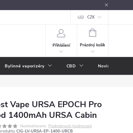
oužívání
Návody k použití
Vše o e-kouření
CZK
Nákupní rádce
NÁKUPNÍ
KOŠÍK
Prázdný košík
Přihlášení
Bylinné vaporizéry
CBD
Novinky
A
ost Vape URSA EPOCH Pro
od 1400mAh URSA Cabin
Podrobnosti hodnocení
Neohodnoceno
produktu:
CIG-LV-URSA-EP-1400-URCB