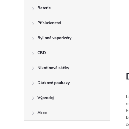
n
Baterie
e
Příslušenství
l
Bylinné vaporizéry
CBD
Nikotinové sáčky
Dárkové poukazy
L
Výprodej
n
E
Akce
b
c