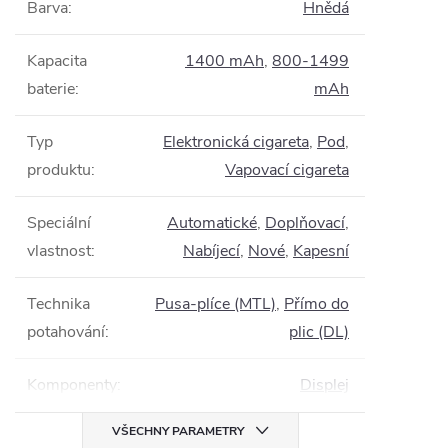
Barva
:
Hnědá
Kapacita
1400 mAh
,
800-1499
baterie
:
mAh
Typ
Elektronická cigareta
,
Pod
,
produktu
:
Vapovací cigareta
Speciální
Automatické
,
Doplňovací
,
vlastnost
:
Nabíjecí
,
Nové
,
Kapesní
Technika
Pusa-plíce (MTL)
,
Přímo do
potahování
:
plic (DL)
Komponenty
:
Displej
VŠECHNY PARAMETRY