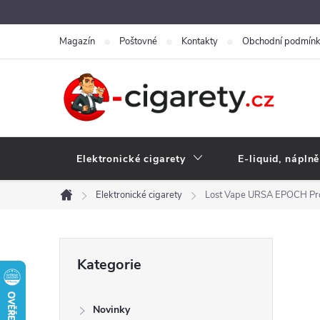
Přejít
na
Magazín
Poštovné
Kontakty
Obchodní podmín
obsah
Elektronické cigarety
E-liquid, náplně
Elektronické cigarety
Lost Vape URSA EPOCH Pr
Domů
P
Přeskočit
Kategorie
kategorie
o
Novinky