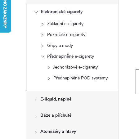
s
Elektronické cigarety
t
Základní e-cigarety
r
Pokročilé e-cigarety
a
Gripy a mody
Přednaplněné e-cigarety
n
Jednorázové e-cigarety
n
Přednaplněné POD systémy
í
E-liquid, náplně
p
Báze a příchutě
a
Atomizéry a hlavy