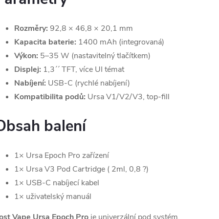
Rozměry:
92,8 × 46,8 × 20,1 mm
Kapacita baterie:
1400 mAh (integrovaná)
Výkon:
5–35 W (nastavitelný tlačítkem)
Displej:
1,3´´ TFT, více UI témat
Nabíjení:
USB-C (rychlé nabíjení)
Kompatibilita podů:
Ursa V1/V2/V3, top-fill
Obsah balení
1× Ursa Epoch Pro zařízení
1× Ursa V3 Pod Cartridge ( 2ml, 0,8 ?)
1× USB-C nabíjecí kabel
1× uživatelský manuál
ost Vape Ursa Epoch Pro
je univerzální pod systém,