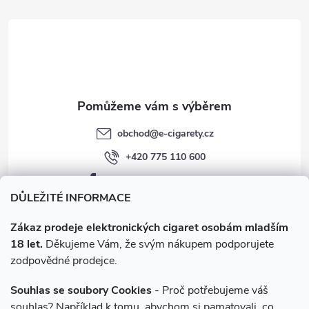
t
í
obchod
@
e-cigarety.cz
+420 775 110 600
facebook.com/e-cigarety.cz
DŮLEŽITÉ INFORMACE
Zákaz prodeje elektronických cigaret osobám mladším
18 let.
Děkujeme Vám, že svým nákupem podporujete
zodpovědné prodejce.
Souhlas se soubory Cookies
- Proč potřebujeme váš
souhlas? Například k tomu, abychom si pamatovali, co