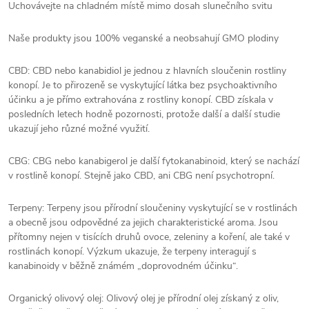
Uchovávejte na chladném místě mimo dosah slunečního svitu
Naše produkty jsou 100% veganské a neobsahují GMO plodiny
CBD: CBD nebo kanabidiol je jednou z hlavních sloučenin rostliny
konopí. Je to přirozeně se vyskytující látka bez psychoaktivního
účinku a je přímo extrahována z rostliny konopí. CBD získala v
posledních letech hodně pozornosti, protože další a další studie
ukazují jeho různé možné využití.
CBG: CBG nebo kanabigerol je další fytokanabinoid, který se nachází
v rostlině konopí. Stejně jako CBD, ani CBG není psychotropní.
Terpeny: Terpeny jsou přírodní sloučeniny vyskytující se v rostlinách
a obecně jsou odpovědné za jejich charakteristické aroma. Jsou
přítomny nejen v tisících druhů ovoce, zeleniny a koření, ale také v
rostlinách konopí. Výzkum ukazuje, že terpeny interagují s
kanabinoidy v běžně známém „doprovodném účinku“.
Organický olivový olej: Olivový olej je přírodní olej získaný z oliv,