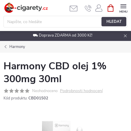
Přejít
NÁKUPNÍ
KOŠÍK
na
obsah
HLEDAT
⛟ Doprava ZDARMA od 3000 Kč!
Harmony
Harmony CBD olej 1%
300mg 30ml
Podrobnosti hodnocení
Neohodnoceno
Kód produktu:
CBD01502