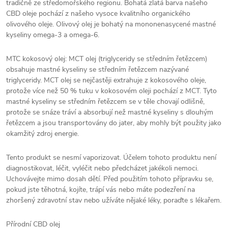
tradičně ze středomořského regionu. Bohatá zlatá barva našeho
CBD oleje pochází z našeho vysoce kvalitního organického
olivového oleje. Olivový olej je bohatý na mononenasycené mastné
kyseliny omega-3 a omega-6.
MTC kokosový olej: MCT olej (triglyceridy se středním řetězcem)
obsahuje mastné kyseliny se středním řetězcem nazývané
triglyceridy. MCT olej se nejčastěji extrahuje z kokosového oleje,
protože více než 50 % tuku v kokosovém oleji pochází z MCT. Tyto
mastné kyseliny se středním řetězcem se v těle chovají odlišně,
protože se snáze tráví a absorbují než mastné kyseliny s dlouhým
řetězcem a jsou transportovány do jater, aby mohly být použity jako
okamžitý zdroj energie.
Tento produkt se nesmí vaporizovat. Účelem tohoto produktu není
diagnostikovat, léčit, vyléčit nebo předcházet jakékoli nemoci.
Uchovávejte mimo dosah dětí. Před použitím tohoto přípravku se,
pokud jste těhotná, kojíte, trápí vás nebo máte podezření na
zhoršený zdravotní stav nebo užíváte nějaké léky, poraďte s lékařem.
Přírodní CBD olej