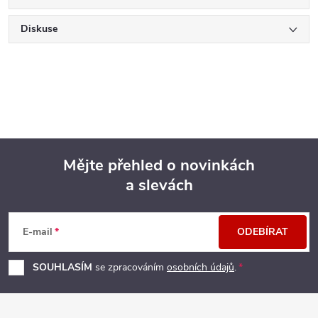
Diskuse
Mějte přehled o novinkách
a slevách
Z
á
E-mail
ODEBÍRAT
p
SOUHLASÍM
se zpracováním
osobních údajů
.
a