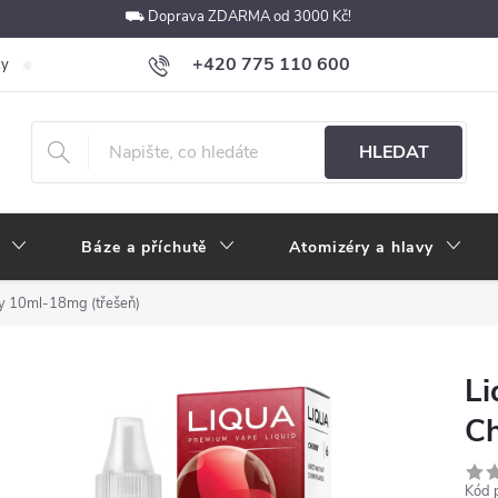
⛟ Doprava ZDARMA od 3000 Kč!
+420 775 110 600
ky
Podmínky ochrany osobních údajů
Velkoobchod
Pokyny k p
obchod@e-cigarety.cz
HLEDAT
Báze a příchutě
Atomizéry a hlavy
y 10ml-18mg (třešeň)
Li
Ch
Kód 