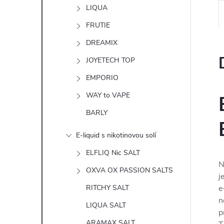
n
LIQUA
e
FRUTIE
DREAMIX
l
JOYETECH TOP
EMPORIO
WAY to VAPE
BARLY
E-liquid s nikotinovou solí
ELFLIQ Nic SALT
N
OXVA OX PASSION SALTS
j
RITCHY SALT
e
n
LIQUA SALT
p
ARAMAX SALT