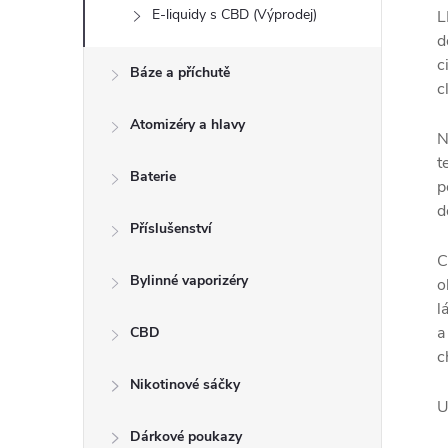
E-liquidy s CBD (Výprodej)
L
d
c
Báze a příchutě
c
Atomizéry a hlavy
N
t
Baterie
p
d
Příslušenství
C
Bylinné vaporizéry
o
l
a
CBD
c
Nikotinové sáčky
U
Dárkové poukazy