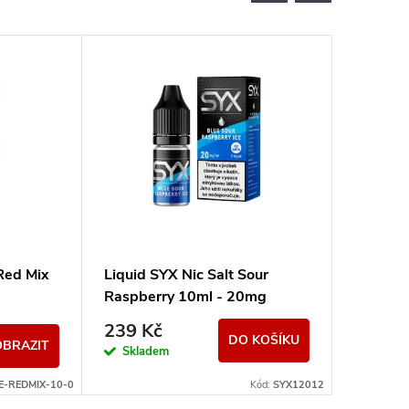
Red Mix
Liquid SYX Nic Salt Sour
Liquid 
Raspberry 10ml - 20mg
Lemon P
10ml -
239 Kč
239 K
DO KOŠÍKU
OBRAZIT
Skladem
Sklad
E-REDMIX-10-0
Kód:
SYX12012