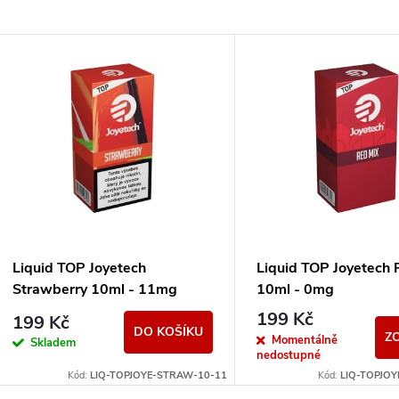
Liquid TOP Joyetech
Liquid TOP Joyetech 
Strawberry 10ml - 11mg
10ml - 0mg
199 Kč
199 Kč
DO KOŠÍKU
Z
Momentálně
Skladem
nedostupné
Kód:
LIQ-TOPJOYE-STRAW-10-11
Kód:
LIQ-TOPJOY