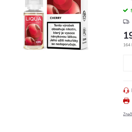
1
164 
Měr
cena
Znač