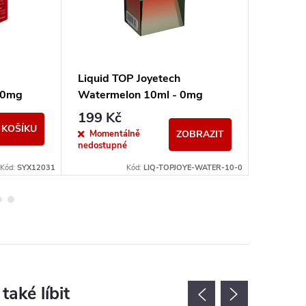
Liquid TOP Joyetech
Liquid 
10mg
Watermelon 10ml - 0mg
10ml -
199 Kč
199 K
 KOŠÍKU
Momentálně
Sklad
ZOBRAZIT
nedostupné
Kód:
SYX12031
Kód:
LIQ-TOPJOYE-WATER-10-0