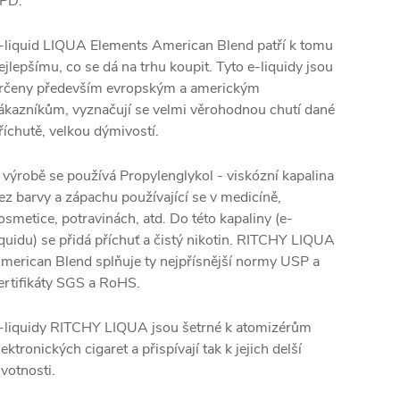
PD.
-liquid LIQUA Elements American Blend patří k tomu
ejlepšímu, co se dá na trhu koupit. Tyto e-liquidy jsou
rčeny především evropským a americkým
ákazníkům, vyznačují se velmi věrohodnou chutí dané
říchutě, velkou dýmivostí.
 výrobě se používá Propylenglykol - viskózní kapalina
ez barvy a zápachu používající se v medicíně,
osmetice, potravinách, atd. Do této kapaliny (e-
iquidu) se přidá příchuť a čistý nikotin. RITCHY LIQUA
merican Blend splňuje ty nejpřísnější normy USP a
ertifikáty SGS a RoHS.
-liquidy RITCHY LIQUA jsou šetrné k atomizérům
lektronických cigaret a přispívají tak k jejich delší
ivotnosti.