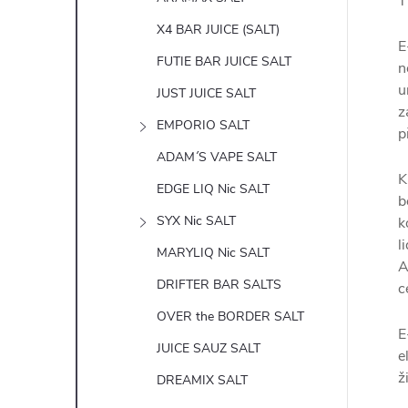
T
X4 BAR JUICE (SALT)
E
FUTIE BAR JUICE SALT
n
u
JUST JUICE SALT
z
EMPORIO SALT
p
ADAM´S VAPE SALT
K
EDGE LIQ Nic SALT
b
SYX Nic SALT
k
l
MARYLIQ Nic SALT
A
DRIFTER BAR SALTS
c
OVER the BORDER SALT
E
JUICE SAUZ SALT
e
ž
DREAMIX SALT