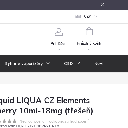
oužívání
Návody k použití
Vše o e-kouření
CZK
Nákupní rádce
NÁKUPNÍ
KOŠÍK
Prázdný košík
Přihlášení
Bylinné vaporizéry
CBD
Novinky
A
quid LIQUA CZ Elements
erry 10ml-18mg (třešeň)
Podrobnosti hodnocení
Neohodnoceno
produktu:
LIQ-LC-E-CHERR-10-18