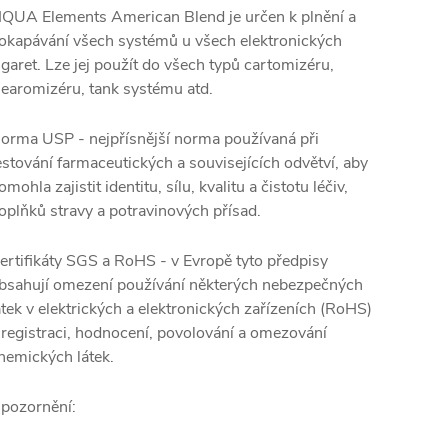
IQUA Elements American Blend je určen k plnění a
okapávání všech systémů u všech elektronických
igaret. Lze jej použít do všech typů cartomizéru,
learomizéru, tank systému atd.
orma USP - nejpřísnější norma používaná při
estování farmaceutických a souvisejících odvětví, aby
omohla zajistit identitu, sílu, kvalitu a čistotu léčiv,
oplňků stravy a potravinových přísad.
ertifikáty SGS a RoHS - v Evropě tyto předpisy
bsahují omezení používání některých nebezpečných
átek v elektrických a elektronických zařízeních (RoHS)
 registraci, hodnocení, povolování a omezování
hemických látek.
pozornění: