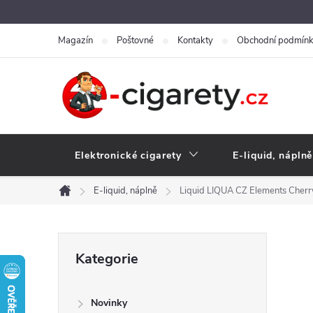
Přejít
na
Magazín
Poštovné
Kontakty
Obchodní podmín
obsah
Elektronické cigarety
E-liquid, náplně
E-liquid, náplně
Liquid LIQUA CZ Elements Cherr
Domů
P
Přeskočit
Kategorie
kategorie
o
Novinky