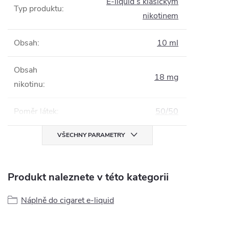
E-liquid s klasickým
Typ produktu
:
nikotinem
Obsah
:
10 ml
Obsah
18 mg
nikotinu
:
Poměr látek
:
50/50
VŠECHNY PARAMETRY
Produkt naleznete v této kategorii
Náplně do cigaret e-liquid