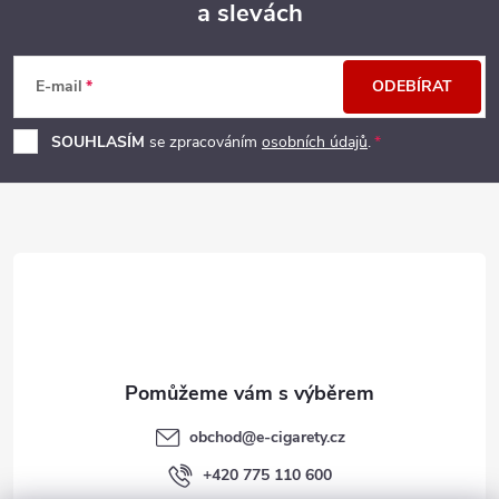
a slevách
Z
á
E-mail
ODEBÍRAT
p
SOUHLASÍM
se zpracováním
osobních údajů
.
a
t
í
obchod
@
e-cigarety.cz
+420 775 110 600