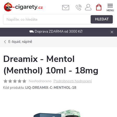
Přejít
NÁKUPNÍ
KOŠÍK
na
obsah
HLEDAT
⛟ Doprava ZDARMA od 3000 Kč!
E-liquid, náplně
Dreamix - Mentol
(Menthol) 10ml - 18mg
Podrobnosti hodnocení
Neohodnoceno
Kód produktu:
LIQ-DREAMIX-C-MENTHOL-18