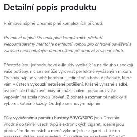
Detailní popis produktu
Prémiové náplně Dreamix plné komplexních příchutí.
Prémiové náplně Dreamix plné komplexních příchutí.
Nepostradatelný mentol je perfektní volbou pro chladivé osvěžení a
zároveň neocenitelným pomocníkem při obnově ztracené chuti.
Přestože jsou jednodruhové e-liquidy vynikající a na dlouho uspokojí
vaše potřeby, nic se nemůže vyrovnat perfektně vyváženým mixům.
Dreamix náplně v sobě kombinují jedinečné a bohaté příchutě, které
vám v ústech
vykouzlí netušené potěšení
. Krásně výrazné sladké,
ovocné, ale i tabákové mixy přichází s cílem, posunout vaše
vapování na zcela novou úroveň. Z bohaté a rozmanité nabídky si
vybere skutečně každý. Oddejte se snovým náplním.
Díky
vyváženému poměru hustoty 50VG/50PG
jsou Dreamix
vhodné do téměř všech typů elektronických cigaret. Ideální jsou
především do menších a méně výkonných e-cigaret a také do