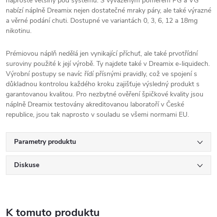
naprosté většiny pod systémů. S vyváženým poměrem PG a VG
nabízí náplně Dreamix nejen dostatečné mraky páry, ale také výrazné
a věrné podání chuti. Dostupné ve variantách 0, 3, 6, 12 a 18mg
nikotinu.
Prémiovou náplň nedělá jen vynikající příchuť, ale také prvotřídní
suroviny použité k její výrobě. Ty najdete také v Dreamix e-liquidech.
Výrobní postupy se navíc řídí přísnými pravidly, což ve spojení s
důkladnou kontrolou každého kroku zajišťuje výsledný produkt s
garantovanou kvalitou. Pro nezbytné ověření špičkové kvality jsou
náplně Dreamix testovány akreditovanou laboratoří v České
republice, jsou tak naprosto v souladu se všemi normami EU.
Parametry produktu
Diskuse
K tomuto produktu