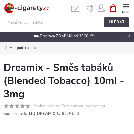
Přejít
NÁKUPNÍ
KOŠÍK
na
obsah
HLEDAT
⛟ Doprava ZDARMA od 3000 Kč!
E-liquid, náplně
Dreamix - Směs tabáků
(Blended Tobacco) 10ml -
3mg
Podrobnosti hodnocení
Neohodnoceno
Kód produktu:
LIQ-DREAMIX-C-BLEND-3