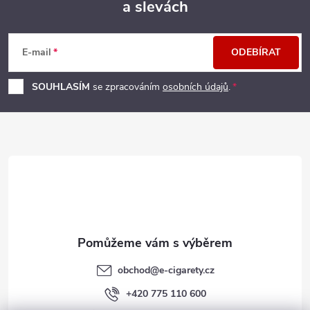
a slevách
Z
á
E-mail
ODEBÍRAT
p
SOUHLASÍM
se zpracováním
osobních údajů
.
a
t
í
obchod
@
e-cigarety.cz
+420 775 110 600