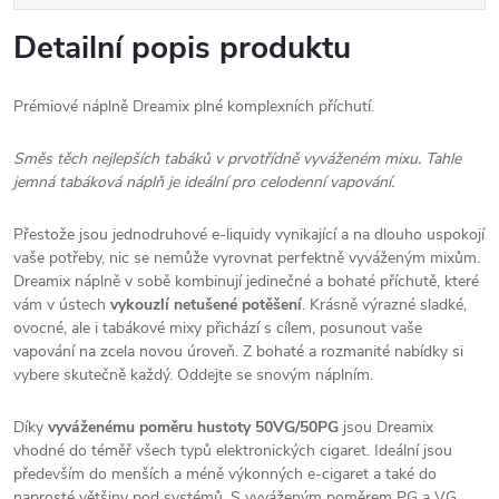
Detailní popis produktu
Prémiové náplně Dreamix plné komplexních příchutí.
Směs těch nejlepších tabáků v prvotřídně vyváženém mixu. Tahle
jemná tabáková náplň je ideální pro celodenní vapování.
Přestože jsou jednodruhové e-liquidy vynikající a na dlouho uspokojí
vaše potřeby, nic se nemůže vyrovnat perfektně vyváženým mixům.
Dreamix náplně v sobě kombinují jedinečné a bohaté příchutě, které
vám v ústech
vykouzlí netušené potěšení
. Krásně výrazné sladké,
ovocné, ale i tabákové mixy přichází s cílem, posunout vaše
vapování na zcela novou úroveň. Z bohaté a rozmanité nabídky si
vybere skutečně každý. Oddejte se snovým náplním.
Díky
vyváženému poměru hustoty 50VG/50PG
jsou Dreamix
vhodné do téměř všech typů elektronických cigaret. Ideální jsou
především do menších a méně výkonných e-cigaret a také do
naprosté většiny pod systémů. S vyváženým poměrem PG a VG