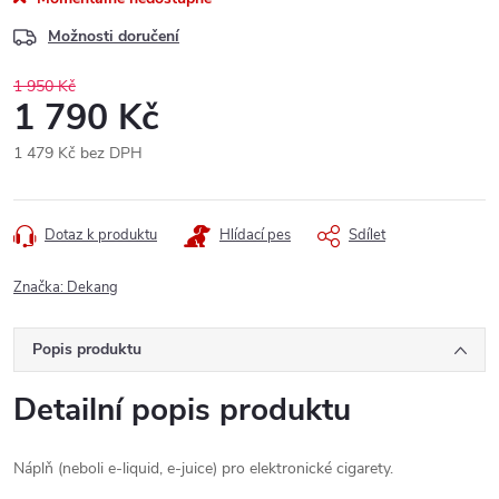
Možnosti doručení
1 950 Kč
1 790 Kč
1 479 Kč bez DPH
Měrná
cena:
Dotaz k produktu
Hlídací pes
Sdílet
Značka:
Dekang
Popis produktu
Detailní popis produktu
Náplň (neboli e-liquid, e-juice) pro elektronické cigarety.