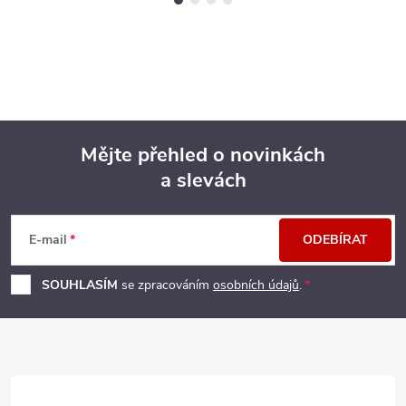
Mějte přehled o novinkách
a slevách
Z
á
E-mail
ODEBÍRAT
p
SOUHLASÍM
se zpracováním
osobních údajů
.
a
t