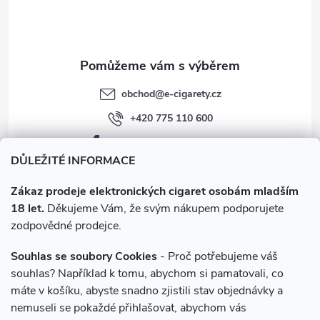
í
obchod
@
e-cigarety.cz
+420 775 110 600
facebook.com/e-cigarety.cz
DŮLEŽITÉ INFORMACE
Zákaz prodeje elektronických cigaret osobám mladším
18 let.
Děkujeme Vám, že svým nákupem podporujete
zodpovědné prodejce.
Souhlas se soubory Cookies
- Proč potřebujeme váš
souhlas? Například k tomu, abychom si pamatovali, co
máte v košíku, abyste snadno zjistili stav objednávky a
Instagram
nemuseli se pokaždé přihlašovat, abychom vás