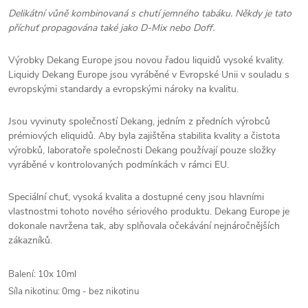
Delikátní vůně kombinovaná s chutí jemného tabáku. Někdy je tato
příchuť propagována také jako D-Mix nebo Doff.
Výrobky Dekang Europe jsou novou řadou liquidů vysoké kvality.
Liquidy Dekang Europe jsou vyráběné v Evropské Unii v souladu s
evropskými standardy a evropskými nároky na kvalitu.
Jsou vyvinuty společností Dekang, jedním z předních výrobců
prémiových eliquidů. Aby byla zajištěna stabilita kvality a čistota
výrobků, laboratoře společnosti Dekang používají pouze složky
vyráběné v kontrolovaných podmínkách v rámci EU.
Speciální chuť, vysoká kvalita a dostupné ceny jsou hlavními
vlastnostmi tohoto nového sériového produktu. Dekang Europe je
dokonale navržena tak, aby splňovala očekávání nejnáročnějších
zákazníků.
Balení: 10x 10ml
Síla nikotinu: 0mg - bez nikotinu