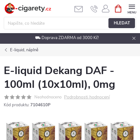
Přejít
NÁKUPNÍ
KOŠÍK
na
obsah
HLEDAT
⛟ Doprava ZDARMA od 3000 Kč!
E-liquid, náplně
E-liquid Dekang DAF -
100ml (10x10ml), 0mg
Podrobnosti hodnocení
Neohodnoceno
Kód produktu:
7104610P