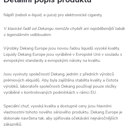
Náplň (neboli e-liquid, e-juice) pro elektronické cigarety.
V klasické řadě od Dekangu nemůže chybět ani nejoblíbenější tabák
s legendárním velbloudem.
Výrobky Dekang Europe jsou novou řadou liquidů vysoké kvality.
Liquidy Dekang Europe jsou vyráběné v Evropské Unii v souladu s
evropskými standardy a evropskými nároky na kvalitu.
Jsou vyvinuty společností Dekang, jedním z předních výrobců
prémiových eliquidů. Aby byla zajištěna stabilita kvality a čistota
výrobků, laboratoře společnosti Dekang používají pouze složky
vyráběné v kontrolovaných podmínkách v rámci EU.
Speciální chuť, vysoká kvalita a dostupné ceny jsou hlavními
vlastnostmi tohoto nového sériového produktu. Dekang Europe je
dokonale navržena tak, aby splňovala očekávání nejnáročnějších
zákazníků.