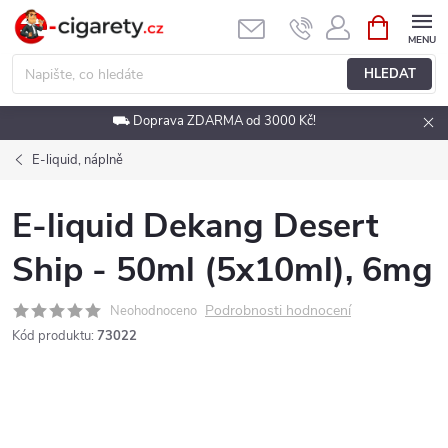
Přejít
NÁKUPNÍ
KOŠÍK
na
obsah
HLEDAT
⛟ Doprava ZDARMA od 3000 Kč!
E-liquid, náplně
E-liquid Dekang Desert
Ship - 50ml (5x10ml), 6mg
Podrobnosti hodnocení
Neohodnoceno
Kód produktu:
73022