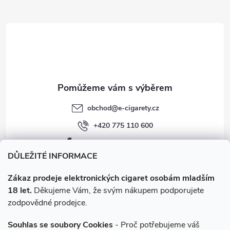
t
í
obchod
@
e-cigarety.cz
+420 775 110 600
facebook.com/e-cigarety.cz
DŮLEŽITÉ INFORMACE
Zákaz prodeje elektronických cigaret osobám mladším
18 let.
Děkujeme Vám, že svým nákupem podporujete
zodpovědné prodejce.
Souhlas se soubory Cookies
- Proč potřebujeme váš