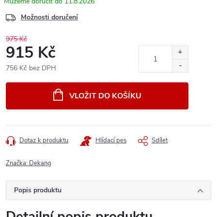
11.8.2026
Možnosti doručení
975 Kč
915 Kč
756 Kč bez DPH
Měrná
cena:
VLOŽIT DO KOŠÍKU
Dotaz k produktu
Hlídací pes
Sdílet
Značka:
Dekang
Popis produktu
Detailní popis produktu