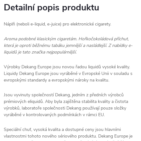
Detailní popis produktu
Náplň (neboli e-liquid, e-juice) pro elektronické cigarety.
Aroma podobné klasickým cigaretám. Hořkočokoládová příchut,
která je oproti běžnému tabáku jemnější a nasládlejší. Z nabídky e-
liquidů je tato značka nejpopulárnější.
Výrobky Dekang Europe jsou novou řadou liquidů vysoké kvality.
Liquidy Dekang Europe jsou vyráběné v Evropské Unii v souladu s
evropskými standardy a evropskými nároky na kvalitu.
Jsou vyvinuty společností Dekang, jedním z předních výrobců
prémiových eliquidů. Aby byla zajištěna stabilita kvality a čistota
výrobků, laboratoře společnosti Dekang používají pouze složky
vyráběné v kontrolovaných podmínkách v rámci EU.
Speciální chuť, vysoká kvalita a dostupné ceny jsou hlavními
vlastnostmi tohoto nového sériového produktu. Dekang Europe je