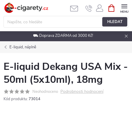
Přejít
NÁKUPNÍ
KOŠÍK
na
obsah
HLEDAT
⛟ Doprava ZDARMA od 3000 Kč!
E-liquid, náplně
E-liquid Dekang USA Mix -
50ml (5x10ml), 18mg
Podrobnosti hodnocení
Neohodnoceno
Kód produktu:
73014