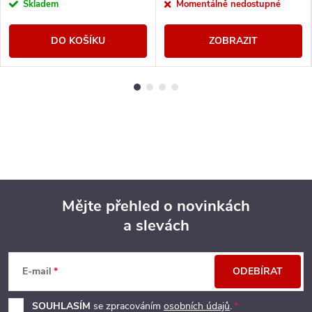
Skladem
Momentálně nedostupné
DO KOŠÍKU
ZOBRAZIT
Mějte přehled o novinkách
a slevách
Z
á
E-mail
ODEBÍRAT
p
SOUHLASÍM
se zpracováním
osobních údajů
.