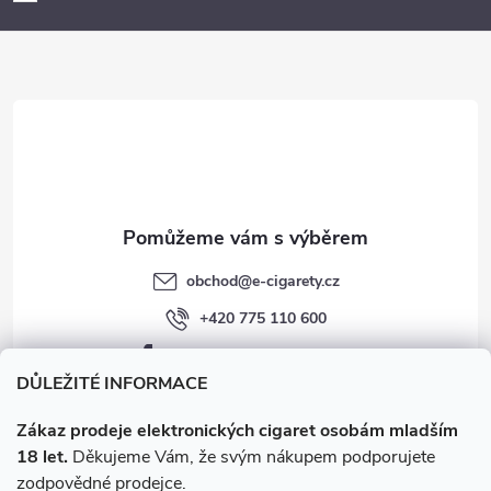
a
t
í
obchod
@
e-cigarety.cz
+420 775 110 600
facebook.com/e-cigarety.cz
DŮLEŽITÉ INFORMACE
Zákaz prodeje elektronických cigaret osobám mladším
18 let.
Děkujeme Vám, že svým nákupem podporujete
zodpovědné prodejce.