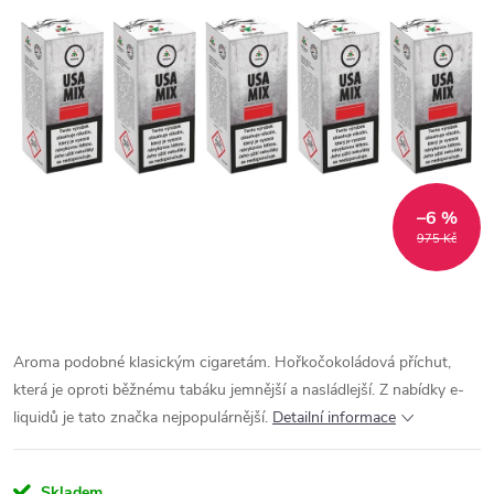
–6 %
975 Kč
Aroma podobné klasickým cigaretám. Hořkočokoládová příchut,
která je oproti běžnému tabáku jemnější a nasládlejší. Z nabídky e-
liquidů je tato značka nejpopulárnější.
Detailní informace
Skladem