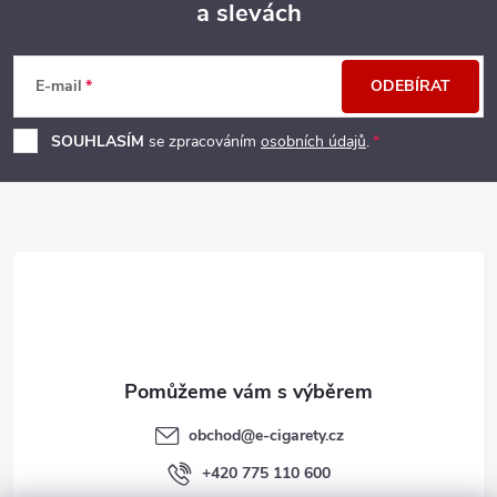
a slevách
Z
á
E-mail
ODEBÍRAT
p
SOUHLASÍM
se zpracováním
osobních údajů
.
a
t
í
obchod
@
e-cigarety.cz
+420 775 110 600