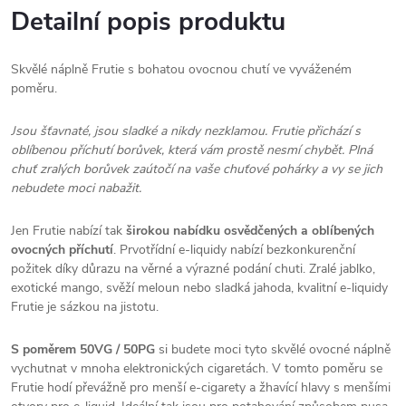
Detailní popis produktu
Skvělé náplně Frutie s bohatou ovocnou chutí ve vyváženém
poměru.
Jsou šťavnaté, jsou sladké a nikdy nezklamou. Frutie přichází s
oblíbenou příchutí borůvek, která vám prostě nesmí chybět. Plná
chuť zralých borůvek zaútočí na vaše chuťové pohárky a vy se jich
nebudete moci nabažit.
Jen Frutie nabízí tak
širokou nabídku osvědčených a oblíbených
ovocných příchutí
. Prvotřídní e-liquidy nabízí bezkonkurenční
požitek díky důrazu na věrné a výrazné podání chuti. Zralé jablko,
exotické mango, svěží meloun nebo sladká jahoda, kvalitní e-liquidy
Frutie je sázkou na jistotu.
S poměrem 50VG / 50PG
si budete moci tyto skvělé ovocné náplně
vychutnat v mnoha elektronických cigaretách. V tomto poměru se
Frutie hodí převážně pro menší e-cigarety a žhavící hlavy s menšími