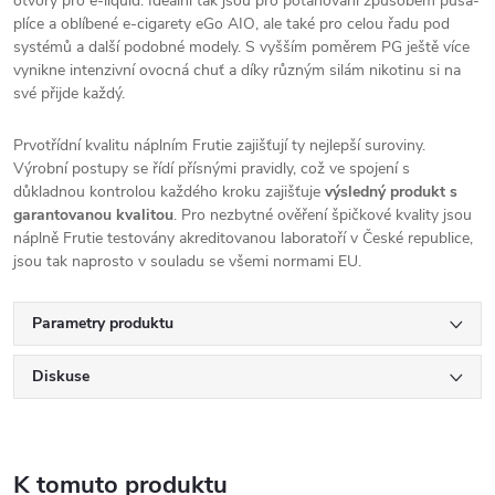
otvory pro e-liquid. Ideální tak jsou pro potahování způsobem pusa-
plíce a oblíbené e-cigarety eGo
AIO
, ale také pro celou řadu pod
systémů a další podobné modely. S vyšším poměrem PG ještě více
vynikne intenzivní ovocná chuť a díky různým silám nikotinu si na
své přijde každý.
Prvotřídní kvalitu náplním Frutie zajišťují ty nejlepší suroviny.
Výrobní postupy se řídí přísnými pravidly, což ve spojení s
důkladnou kontrolou každého kroku zajišťuje
výsledný produkt s
garantovanou kvalitou
. Pro nezbytné ověření špičkové kvality jsou
náplně Frutie testovány akreditovanou laboratoří v České republice,
jsou tak naprosto v souladu se všemi normami EU.
Parametry produktu
Diskuse
K tomuto produktu