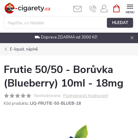
Přejít
NÁKUPNÍ
KOŠÍK
na
obsah
HLEDAT
⛟ Doprava ZDARMA od 3000 Kč!
E-liquid, náplně
Frutie 50/50 - Borůvka
(Blueberry) 10ml - 18mg
Podrobnosti hodnocení
Neohodnoceno
Kód produktu:
LIQ-FRUTIE-50-BLUEB-18