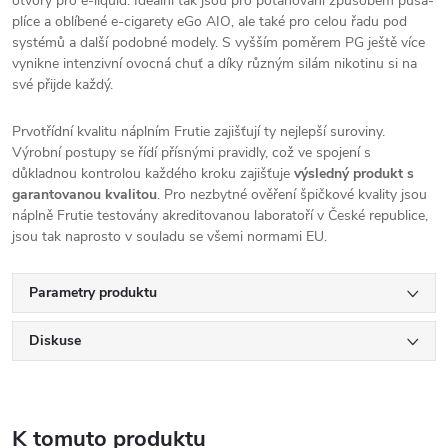
otvory pro e-liquid. Ideální tak jsou pro potahování způsobem pusa-
plíce a oblíbené e-cigarety eGo
AIO
, ale také pro celou řadu pod
systémů a další podobné modely. S vyšším poměrem PG ještě více
vynikne intenzivní ovocná chuť a díky různým silám nikotinu si na
své přijde každý.
Prvotřídní kvalitu náplním Frutie zajišťují ty nejlepší suroviny.
Výrobní postupy se řídí přísnými pravidly, což ve spojení s
důkladnou kontrolou každého kroku zajišťuje
výsledný produkt s
garantovanou kvalitou
. Pro nezbytné ověření špičkové kvality jsou
náplně Frutie testovány akreditovanou laboratoří v České republice,
jsou tak naprosto v souladu se všemi normami EU.
Parametry produktu
Diskuse
K tomuto produktu