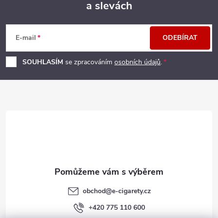
a slevách
Z
á
E-mail
ODEBÍRAT
p
SOUHLASÍM
se zpracováním
osobních údajů
.
a
t
í
obchod
@
e-cigarety.cz
+420 775 110 600