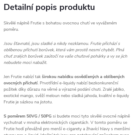
Detailní popis produktu
Skvělé náplně Frutie s bohatou ovocnou chutí ve vyváženém
poměru.
Jsou šťavnaté, jsou sladké a nikdy nezklamou. Frutie přichází s
oblíbenou příchutí borůvek, která vám prostě nesmí chybět. Plná
chuť zralých borůvek zaútočí na vaše chuťové pohárky a vy se jich
nebudete moci nabažit.
Jen Frutie nabízí tak
širokou nabídku osvědčených a oblíbených
ovocných příchutí
. Prvotřídní e-liquidy nabízí bezkonkurenční
požitek díky důrazu na věrné a výrazné podání chuti. Zralé jablko,
exotické mango, svěží meloun nebo sladká jahoda, kvalitní e-liquidy
Frutie je sázkou na jistotu.
S poměrem 50VG / 50PG
si budete moci tyto skvělé ovocné náplně
vychutnat v mnoha elektronických cigaretách. V tomto poměru se
Frutie hodí převážně pro menší e-cigarety a žhavící hlavy s menšími