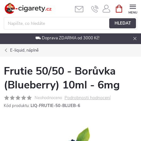
Přejít
NÁKUPNÍ
KOŠÍK
na
obsah
HLEDAT
⛟ Doprava ZDARMA od 3000 Kč!
E-liquid, náplně
Frutie 50/50 - Borůvka
(Blueberry) 10ml - 6mg
Podrobnosti hodnocení
Neohodnoceno
Kód produktu:
LIQ-FRUTIE-50-BLUEB-6