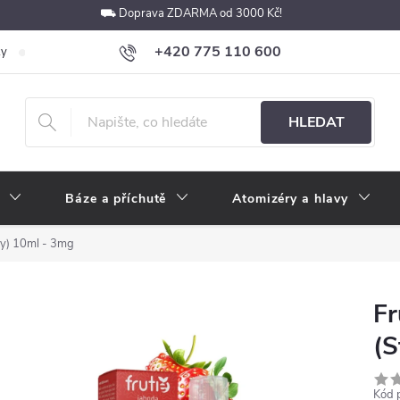
⛟ Doprava ZDARMA od 3000 Kč!
+420 775 110 600
ky
Podmínky ochrany osobních údajů
Velkoobchod
Pokyny k p
obchod@e-cigarety.cz
HLEDAT
Báze a příchutě
Atomizéry a hlavy
ry) 10ml - 3mg
Fr
(S
Kód 