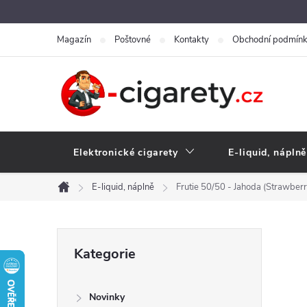
Přejít
na
Magazín
Poštovné
Kontakty
Obchodní podmín
obsah
Elektronické cigarety
E-liquid, náplně
E-liquid, náplně
Frutie 50/50 - Jahoda (Strawber
Domů
P
Přeskočit
Kategorie
kategorie
o
Novinky