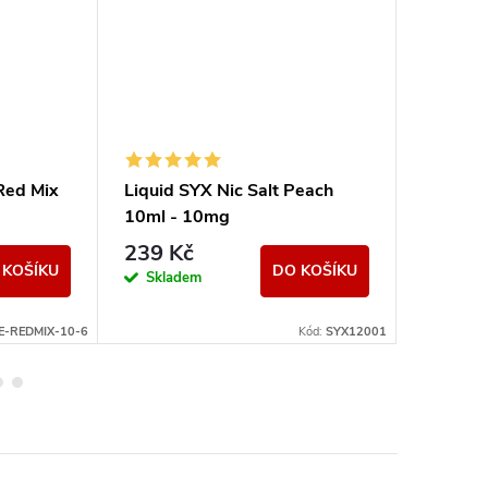
Red Mix
Liquid SYX Nic Salt Peach
Liquid S
10ml - 10mg
Strawbe
239 Kč
239 K
 KOŠÍKU
DO KOŠÍKU
Skladem
Sklad
E-REDMIX-10-6
Kód:
SYX12001