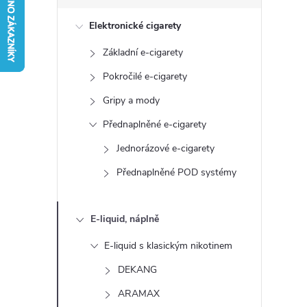
s
Elektronické cigarety
t
Základní e-cigarety
r
Pokročilé e-cigarety
a
Gripy a mody
Přednaplněné e-cigarety
n
Jednorázové e-cigarety
n
Přednaplněné POD systémy
í
E-liquid, náplně
p
E-liquid s klasickým nikotinem
a
DEKANG
ARAMAX