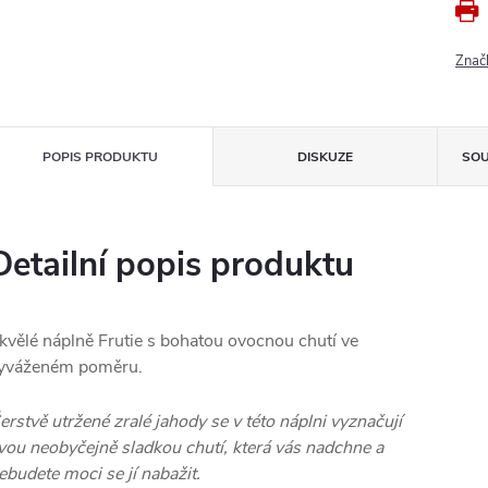
Znač
POPIS PRODUKTU
DISKUZE
SOU
Detailní popis produktu
kvělé náplně Frutie s bohatou ovocnou chutí ve
yváženém poměru.
erstvě utržené zralé jahody se v této náplni vyznačují
vou neobyčejně sladkou chutí, která vás nadchne a
ebudete moci se jí nabažit.