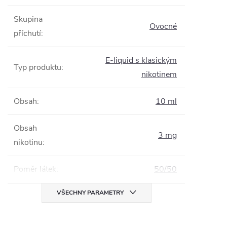
Skupina
Ovocné
příchutí
:
E-liquid s klasickým
Typ produktu
:
nikotinem
Obsah
:
10 ml
Obsah
3 mg
nikotinu
:
Poměr látek
:
50/50
VŠECHNY PARAMETRY