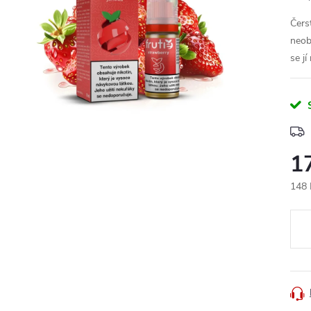
Čers
neob
se jí
1
148 
Měr
cena