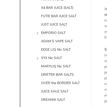
X4 BAR JUICE (SALT)
J
o
FUTIE BAR JUICE SALT
n
JUST JUICE SALT
v
s
EMPORIO SALT
F
ADAM´S VAPE SALT
S
EDGE LIQ Nic SALT
o
SYX Nic SALT
c
MARYLIQ Nic SALT
p
p
DRIFTER BAR SALTS
p
OVER the BORDER SALT
c
v
JUICE SAUZ SALT
o
DREAMIX SALT
p