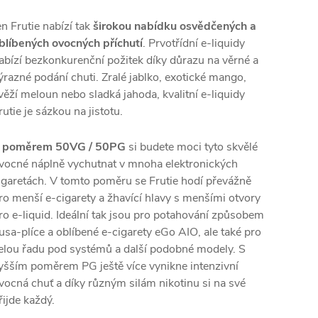
en Frutie nabízí tak
širokou nabídku osvědčených a
blíbených ovocných příchutí
. Prvotřídní e-liquidy
abízí bezkonkurenční požitek díky důrazu na věrné a
ýrazné podání chuti. Zralé jablko, exotické mango,
věží meloun nebo sladká jahoda, kvalitní e-liquidy
rutie je sázkou na jistotu.
 poměrem 50VG / 50PG
si budete moci tyto skvělé
vocné náplně vychutnat v mnoha elektronických
igaretách. V tomto poměru se Frutie hodí převážně
ro menší e-cigarety a žhavící hlavy s menšími otvory
ro e-liquid. Ideální tak jsou pro potahování způsobem
usa-plíce a oblíbené e-cigarety eGo
AIO
, ale také pro
elou řadu pod systémů a další podobné modely. S
yšším poměrem PG ještě více vynikne intenzivní
vocná chuť a díky různým silám nikotinu si na své
řijde každý.