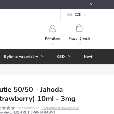
oužívání
Návody k použití
Vše o e-kouření
CZK
Nákupní rádce
NÁKUPNÍ
KOŠÍK
Prázdný košík
Přihlášení
Bylinné vaporizéry
CBD
Novinky
A
utie 50/50 - Jahoda
trawberry) 10ml - 3mg
Podrobnosti hodnocení
Neohodnoceno
produktu:
LIQ-FRUTIE-50-STRAW-3