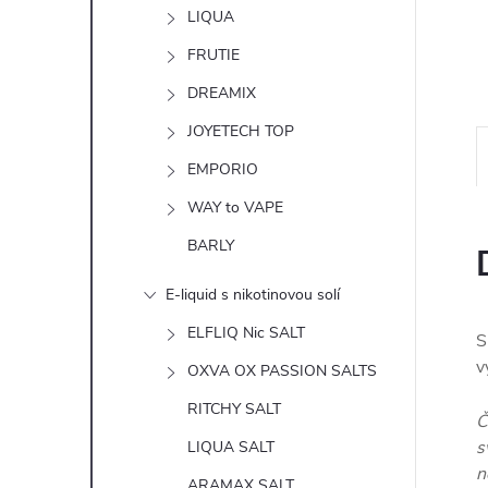
n
LIQUA
e
FRUTIE
DREAMIX
l
JOYETECH TOP
EMPORIO
WAY to VAPE
BARLY
E-liquid s nikotinovou solí
ELFLIQ Nic SALT
S
v
OXVA OX PASSION SALTS
RITCHY SALT
Č
s
LIQUA SALT
n
ARAMAX SALT