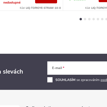
nedostupné
Kód:
LIQ-TOPJOYE-STRAW-10-0
Kód:
LIQ-TOPJOY
E-mail
a slevách
SOUHLASÍM
se zpracováním
oso