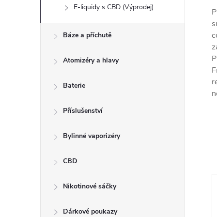
E-liquidy s CBD (Výprodej)
P
s
c
Báze a příchutě
z
P
Atomizéry a hlavy
F
r
Baterie
n
Příslušenství
Bylinné vaporizéry
CBD
Nikotinové sáčky
Dárkové poukazy