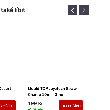
Akce
Desert
Liquid TOP Joyetech Straw
Liquid 
Champ 10ml - 3mg
- 3mg
199 Kč
150 K
 KOŠÍKU
DO KOŠÍKU
Skladem
Sklad