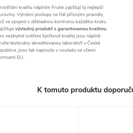
rvotřídní kvalitu náplním Frutie zajišťují ty nejlepší
uroviny. Výrobní postupy se řídí přísnými pravidly,
ož ve spojení s důkladnou kontrolou každého kroku
ajišťuje
výsledný produkt s garantovanou kvalitou
.
ro nezbytné ověření špičkové kvality jsou náplně
rutie testovány akreditovanou laboratoří v České
epublice, jsou tak naprosto v souladu se všemi
ormami EU.
K tomuto produktu doporuču