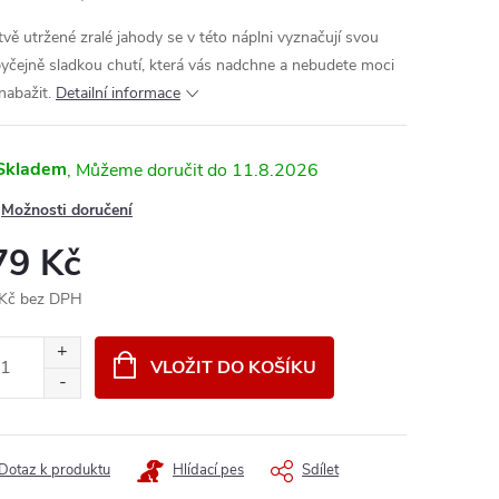
tvě utržené zralé jahody se v této náplni vyznačují svou
yčejně sladkou chutí, která vás nadchne a nebudete moci
 nabažit.
Detailní informace
Skladem
11.8.2026
Možnosti doručení
79 Kč
Kč bez DPH
ná
:
VLOŽIT DO KOŠÍKU
Dotaz k produktu
Hlídací pes
Sdílet