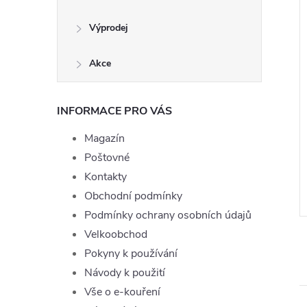
Výprodej
Akce
INFORMACE PRO VÁS
Joyetech Cigar
Liquid TOP Joyetech
g
Raspberry 10ml - 0mg
Magazín
199 Kč
Poštovné
ě
Momentálně
ZOBRAZIT
Kontakty
ZOBRAZIT
nedostupné
Obchodní podmínky
ód:
LIQ-TOPJOYE-CIGAR-10-0
Kód:
LIQ-TOPJOYE-RASP-10-0
Podmínky ochrany osobních údajů
Velkoobchod
Pokyny k používání
Návody k použití
Vše o e-kouření