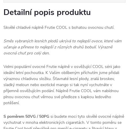
Detailní popis produktu
Skvělé chladivé náplně Frutie COOL s bohatou ovocnou chutí.
Směs vybraných lesních plodů ukrývá to nejlepší ovoce, které vám
učaruje a přinese to nejlepší z různých druhů bobulí. Výrazně
ovocná chuť pro celý den.
Velmi populární ovocné Frutie náplně v osvěžující COOL sérii jako
ideální letní pochoutka. K Vašim oblíbeným příchutím jsme přidali
výraznou chladivou složku. Šťavnaté lesní plody, zralá broskev,
sladký meloun nebo exotické mango si tak nyní vychutnáte v
příjemně osvěžujícím podání. Náplně Frutie COOL vám nabídnou
plnou ovocnou chuť věrnou své předloze s kapkou ledového
potěšení.
S poměrem 50VG / 50PG
si budete moci tyto skvělé ovocné náplně
vychutnat v mnoha elektronických cigaretách. V tomto poměru se
Frutie Cool hodí převážně pro menší e-cigarety a žhavící hlavy s