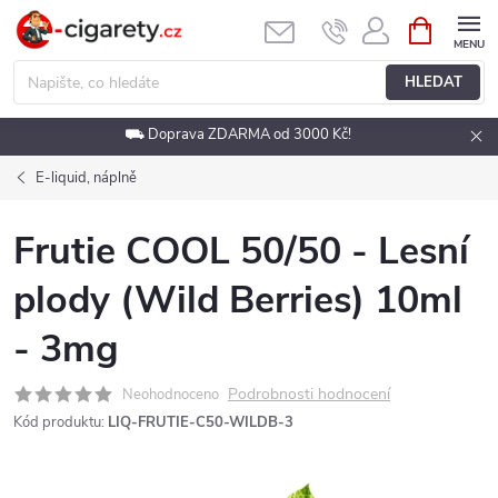
Přejít
NÁKUPNÍ
KOŠÍK
na
obsah
HLEDAT
⛟ Doprava ZDARMA od 3000 Kč!
E-liquid, náplně
Frutie COOL 50/50 - Lesní
plody (Wild Berries) 10ml
- 3mg
Podrobnosti hodnocení
Neohodnoceno
Kód produktu:
LIQ-FRUTIE-C50-WILDB-3