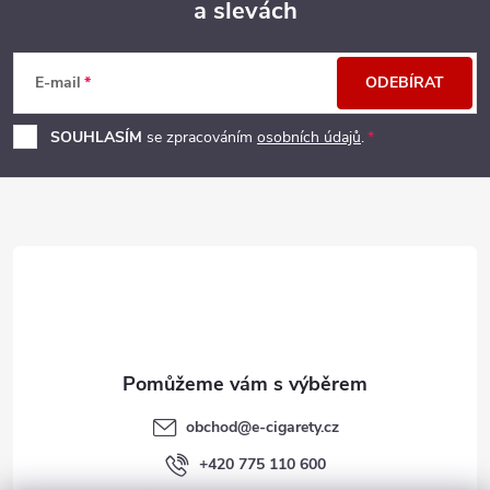
a slevách
Z
á
E-mail
ODEBÍRAT
p
SOUHLASÍM
se zpracováním
osobních údajů
.
a
t
í
obchod
@
e-cigarety.cz
+420 775 110 600