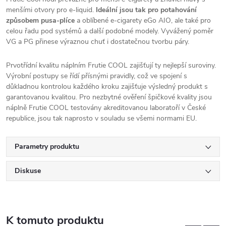
menšími otvory pro e-liquid.
Ideální jsou tak pro potahování
způsobem pusa-plíce
a oblíbené e-cigarety eGo
AIO
, ale také pro
celou řadu pod systémů a další podobné modely. Vyvážený poměr
VG a PG přinese výraznou chuť i dostatečnou tvorbu páry.
Prvotřídní kvalitu náplním Frutie COOL zajišťují ty nejlepší suroviny.
Výrobní postupy se řídí přísnými pravidly, což ve spojení s
důkladnou kontrolou každého kroku zajišťuje výsledný produkt s
garantovanou kvalitou. Pro nezbytné ověření špičkové kvality jsou
náplně Frutie COOL testovány akreditovanou laboratoří v České
republice, jsou tak naprosto v souladu se všemi normami EU.
Parametry produktu
Diskuse
K tomuto produktu