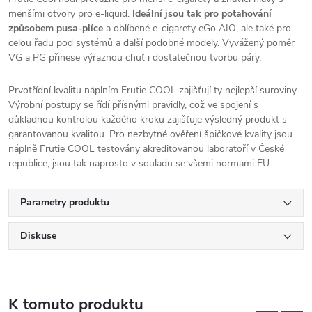
menšími otvory pro e-liquid.
Ideální jsou tak pro potahování
způsobem pusa-plíce
a oblíbené e-cigarety eGo
AIO
, ale také pro
celou řadu pod systémů a další podobné modely. Vyvážený poměr
VG a PG přinese výraznou chuť i dostatečnou tvorbu páry.
Prvotřídní kvalitu náplním Frutie COOL zajišťují ty nejlepší suroviny.
Výrobní postupy se řídí přísnými pravidly, což ve spojení s
důkladnou kontrolou každého kroku zajišťuje výsledný produkt s
garantovanou kvalitou. Pro nezbytné ověření špičkové kvality jsou
náplně Frutie COOL testovány akreditovanou laboratoří v České
republice, jsou tak naprosto v souladu se všemi normami EU.
Parametry produktu
Diskuse
K tomuto produktu