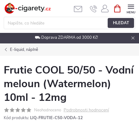
Přejít
NÁKUPNÍ
KOŠÍK
na
obsah
HLEDAT
⛟ Doprava ZDARMA od 3000 Kč!
E-liquid, náplně
Frutie COOL 50/50 - Vodní
meloun (Watermelon)
10ml - 12mg
Podrobnosti hodnocení
Neohodnoceno
Kód produktu:
LIQ-FRUTIE-C50-VODA-12