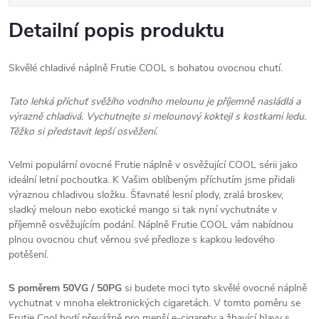
Detailní popis produktu
Skvělé chladivé náplně Frutie COOL s bohatou ovocnou chutí.
Tato lehká příchuť svěžího vodního melounu je příjemně nasládlá a
výrazně chladivá. Vychutnejte si melounový koktejl s kostkami ledu.
Těžko si představit lepší osvěžení.
Velmi populární ovocné Frutie náplně v osvěžující COOL sérii jako
ideální letní pochoutka. K Vašim oblíbeným příchutím jsme přidali
výraznou chladivou složku. Šťavnaté lesní plody, zralá broskev,
sladký meloun nebo exotické mango si tak nyní vychutnáte v
příjemně osvěžujícím podání. Náplně Frutie COOL vám nabídnou
plnou ovocnou chuť věrnou své předloze s kapkou ledového
potěšení.
S poměrem 50VG / 50PG
si budete moci tyto skvělé ovocné náplně
vychutnat v mnoha elektronických cigaretách. V tomto poměru se
Frutie Cool hodí převážně pro menší e-cigarety a žhavící hlavy s