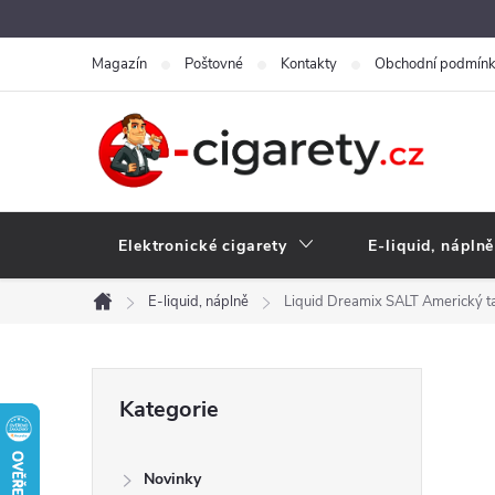
Přejít
na
Magazín
Poštovné
Kontakty
Obchodní podmín
obsah
Elektronické cigarety
E-liquid, náplně
E-liquid, náplně
Liquid Dreamix SALT Americký 
Domů
P
Přeskočit
Kategorie
kategorie
o
Novinky