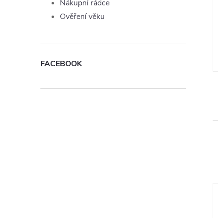
 Joyetech
Liquid TOP Joyetech Ice 10ml
Nákupní rádce
n 10ml - 11mg
- 0mg
Ověření věku
199 Kč
DO KOŠÍKU
Momentálně
ZOBRAZIT
nedostupné
FACEBOOK
:
LIQ-TOPJOYE-WATER-10-11
Kód:
LIQ-TOPJOYE-ICE-10-0