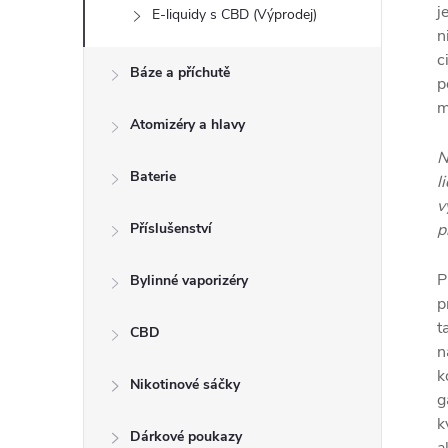
j
E-liquidy s CBD (Výprodej)
n
c
Báze a příchutě
p
m
Atomizéry a hlavy
N
Baterie
l
v
Příslušenství
p
P
Bylinné vaporizéry
p
t
CBD
n
k
Nikotinové sáčky
g
k
Dárkové poukazy