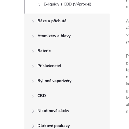
E-liquidy s CBD (Výprodej)
m
N
Báze a příchutě
l
v
Atomizéry a hlavy
p
Baterie
P
p
Příslušenství
t
n
Bylinné vaporizéry
k
g
CBD
k
a
Nikotinové sáčky
n
Dárkové poukazy