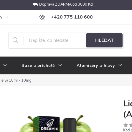
⛟ Doprava ZDARMA od 3000 Kč!
+420 775 110 600
ky
Podmínky ochrany osobních údajů
Velkoobchod
Pokyny k p
obchod@e-cigarety.cz
HLEDAT
Báze a příchutě
Atomizéry a hlavy
ple'S) 10ml - 10mg
Li
(A
Kód 