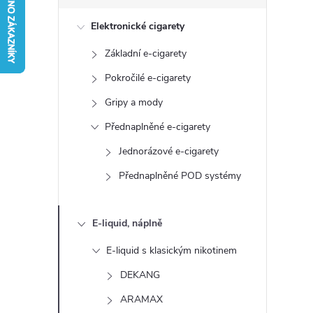
s
Elektronické cigarety
t
Základní e-cigarety
r
Pokročilé e-cigarety
a
Gripy a mody
Přednaplněné e-cigarety
n
Jednorázové e-cigarety
n
Přednaplněné POD systémy
í
E-liquid, náplně
p
E-liquid s klasickým nikotinem
a
DEKANG
ARAMAX