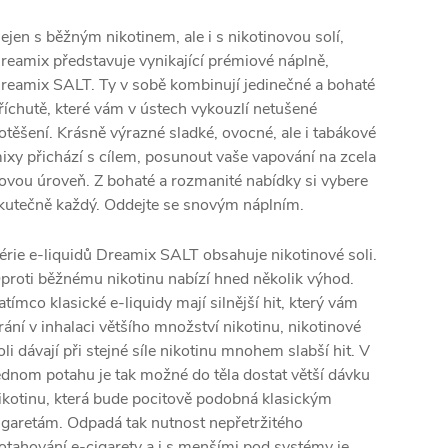
ejen s běžným nikotinem, ale i s nikotinovou solí,
reamix představuje vynikající prémiové náplně,
reamix SALT. Ty v sobě kombinují jedinečné a bohaté
říchutě, které vám v ústech vykouzlí netušené
otěšení. Krásně výrazné sladké, ovocné, ale i tabákové
ixy přichází s cílem, posunout vaše vapování na zcela
ovou úroveň. Z bohaté a rozmanité nabídky si vybere
kutečně každý. Oddejte se snovým náplním.
érie e-liquidů Dreamix SALT obsahuje nikotinové soli.
proti běžnému nikotinu nabízí hned několik výhod.
atímco klasické e-liquidy mají silnější
hit
, který vám
rání v inhalaci většího množství nikotinu, nikotinové
oli dávají při stejné síle nikotinu mnohem slabší
hit
. V
ednom potahu je tak možné do těla dostat větší dávku
ikotinu, která bude pocitově podobná klasickým
igaretám. Odpadá tak nutnost nepřetržitého
otahování e-cigarety a i s menšími pod systémy je