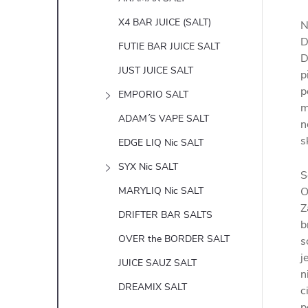
X4 BAR JUICE (SALT)
N
D
FUTIE BAR JUICE SALT
D
JUST JUICE SALT
p
p
EMPORIO SALT
m
ADAM´S VAPE SALT
n
s
EDGE LIQ Nic SALT
SYX Nic SALT
S
MARYLIQ Nic SALT
O
Z
DRIFTER BAR SALTS
b
OVER the BORDER SALT
s
j
JUICE SAUZ SALT
n
DREAMIX SALT
c
p