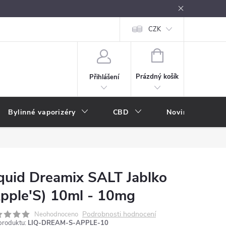
oužívání
Návody k použití
Vše o e-kouření
CZK
Nákupní rádce
NÁKUPNÍ
KOŠÍK
Prázdný košík
Přihlášení
Bylinné vaporizéry
CBD
Novinky
A
quid Dreamix SALT Jablko
pple'S) 10ml - 10mg
Podrobnosti hodnocení
Neohodnoceno
produktu:
LIQ-DREAM-S-APPLE-10