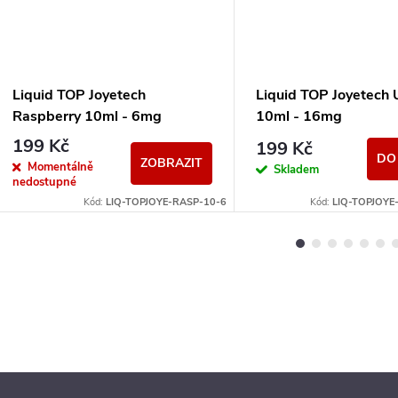
Liquid TOP Joyetech
Liquid TOP Joyetech 
Raspberry 10ml - 6mg
10ml - 16mg
199 Kč
199 Kč
DO
ZOBRAZIT
Momentálně
Skladem
nedostupné
Kód:
LIQ-TOPJOYE-RASP-10-6
Kód:
LIQ-TOPJOYE