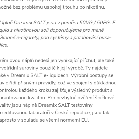
ožné bez problému uspokojit touhu po nikotinu.
áplně Dreamix SALT jsou v poměru 50VG / 50PG. E-
iquid s nikotinovou solí doporučujeme pro méně
ýkonné e-cigarety, pod systémy a potahování pusa-
líce.
rémiovou náplň nedělá jen vynikající příchuť, ale také
rvotřídní suroviny použité k její výrobě. Ty najdete
aké v Dreamix SALT e-liquidech. Výrobní postupy se
avíc řídí přísnými pravidly, což ve spojení s důkladnou
ontrolou každého kroku zajišťuje výsledný produkt s
arantovanou kvalitou. Pro nezbytné ověření špičkové
vality jsou náplně Dreamix SALT testovány
kreditovanou laboratoří v České republice, jsou tak
aprosto v souladu se všemi normami EU.