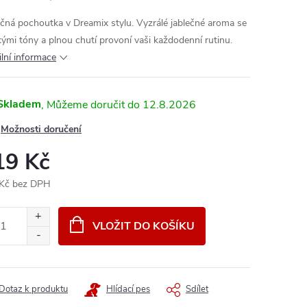
ečná pochoutka v Dreamix stylu. Vyzrálé jablečné aroma se
kými tóny a plnou chutí provoní vaši každodenní rutinu.
ilní informace
Skladem
12.8.2026
Možnosti doručení
19 Kč
Kč bez DPH
ná
:
VLOŽIT DO KOŠÍKU
Dotaz k produktu
Hlídací pes
Sdílet