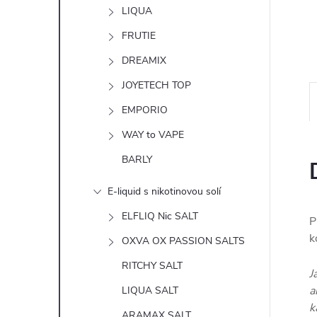
n
LIQUA
e
FRUTIE
DREAMIX
l
JOYETECH TOP
EMPORIO
WAY to VAPE
BARLY
E-liquid s nikotinovou solí
ELFLIQ Nic SALT
P
k
OXVA OX PASSION SALTS
RITCHY SALT
J
a
LIQUA SALT
k
ARAMAX SALT