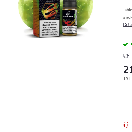
Jabl
slad
Deta
2
181 
Měr
cena