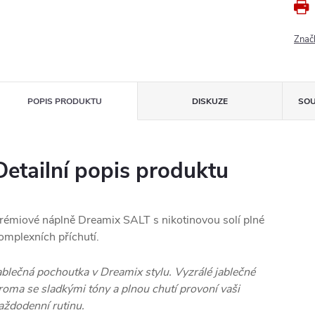
Znač
POPIS PRODUKTU
DISKUZE
SOU
Detailní popis produktu
rémiové náplně Dreamix SALT s nikotinovou solí plné
omplexních příchutí.
ablečná pochoutka v Dreamix stylu. Vyzrálé jablečné
roma se sladkými tóny a plnou chutí provoní vaši
aždodenní rutinu.