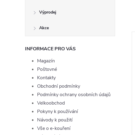
Výprodej
Akce
INFORMACE PRO VÁS
Magazín
Poštovné
Kontakty
Obchodní podmínky
Podmínky ochrany osobních údajů
Velkoobchod
 Joyetech
Liquid TOP Joyetech Peach
Pokyny k používání
 10ml - 11mg
10ml - 6mg
Návody k použití
199 Kč
Vše o e-kouření
DO KOŠÍKU
DO KOŠÍKU