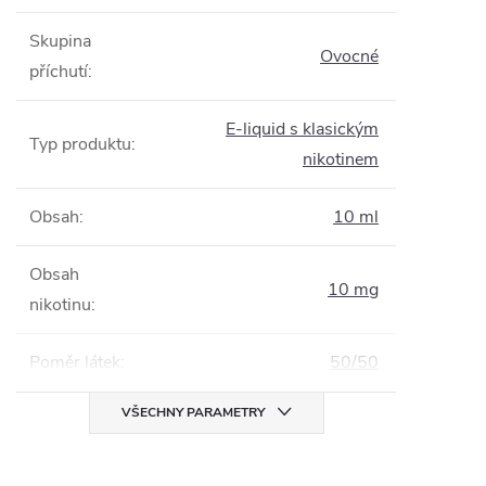
Skupina
Ovocné
příchutí
:
E-liquid s klasickým
Typ produktu
:
nikotinem
Obsah
:
10 ml
Obsah
10 mg
nikotinu
:
Poměr látek
:
50/50
VŠECHNY PARAMETRY