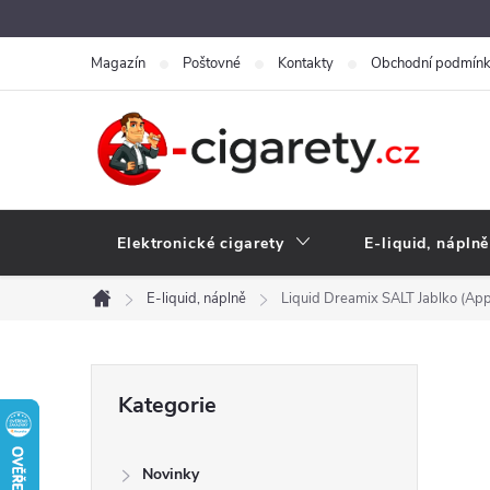
Přejít
na
Magazín
Poštovné
Kontakty
Obchodní podmín
obsah
Elektronické cigarety
E-liquid, náplně
E-liquid, náplně
Liquid Dreamix SALT Jablko (Ap
Domů
P
Přeskočit
Kategorie
kategorie
o
Novinky