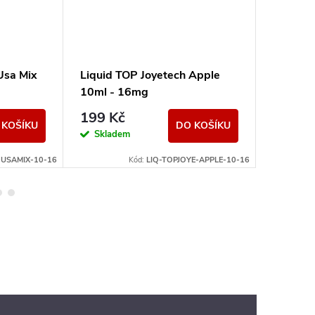
Usa Mix
Liquid TOP Joyetech Apple
Liquid 
10ml - 16mg
Lemon 
199 Kč
239 K
 KOŠÍKU
DO KOŠÍKU
Skladem
Sklad
-USAMIX-10-16
Kód:
LIQ-TOPJOYE-APPLE-10-16