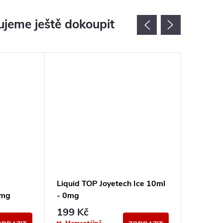
jeme ještě dokoupit
Akce
Liquid TOP Joyetech Ice 10ml
Liquid 
1mg
- 0mg
- 6mg
199 Kč
150 K