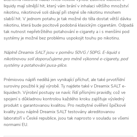
liquidy mají silnější
hit
, který vám brání v inhalaci většího množství
nikotinu, nikotinové soli dávají při stejné síle nikotinu mnohem
slabší
hit
. V jednom potahu je tak možné do těla dostat větší dávku
nikotinu, která bude pocitově podobná klasickým cigaretám. Odpadá
tak nutnost nepřetržitého potahování e-cigarety a i s menšími pod
systémy je možné bez problému uspokojit touhu po nikotinu.
Náplně Dreamix SALT jsou v poměru 50VG / 50PG. E-liquid s
nikotinovou solí doporučujeme pro méně výkonné e-cigarety, pod
systémy a potahování pusa-plíce.
Prémiovou náplň nedělá jen vynikající příchuť, ale také prvotřídní
suroviny použité k její výrobě. Ty najdete také v Dreamix SALT e-
liquidech. Výrobní postupy se navíc řídí přísnými pravidly, což ve
spojení s důkladnou kontrolou každého kroku zajišťuje výsledný
produkt s garantovanou kvalitou. Pro nezbytné ověření špičkové
kvality jsou náplně Dreamix SALT testovány akreditovanou
laboratoří v České republice, jsou tak naprosto v souladu se všemi
normami EU.