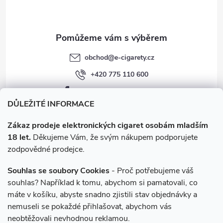
í
obchod
@
e-cigarety.cz
+420 775 110 600
facebook.com/e-cigarety.cz
DŮLEŽITÉ INFORMACE
Zákaz prodeje elektronických cigaret osobám mladším
18 let.
Děkujeme Vám, že svým nákupem podporujete
zodpovědné prodejce.
Souhlas se soubory Cookies
- Proč potřebujeme váš
souhlas? Například k tomu, abychom si pamatovali, co
máte v košíku, abyste snadno zjistili stav objednávky a
Instagram
nemuseli se pokaždé přihlašovat, abychom vás
neobtěžovali nevhodnou reklamou.