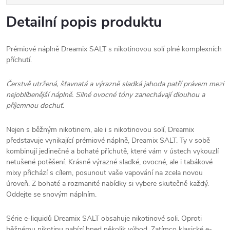
Detailní popis produktu
Prémiové náplně Dreamix SALT s nikotinovou solí plné komplexních
příchutí.
Čerstvě utržená, šťavnatá a výrazně sladká jahoda patří právem mezi
nejoblíbenější náplně. Silné ovocné tóny zanechávají dlouhou a
příjemnou dochuť.
Nejen s běžným nikotinem, ale i s nikotinovou solí, Dreamix
představuje vynikající prémiové náplně, Dreamix SALT. Ty v sobě
kombinují jedinečné a bohaté příchutě, které vám v ústech vykouzlí
netušené potěšení. Krásně výrazné sladké, ovocné, ale i tabákové
mixy přichází s cílem, posunout vaše vapování na zcela novou
úroveň. Z bohaté a rozmanité nabídky si vybere skutečně každý.
Oddejte se snovým náplním.
Série e-liquidů Dreamix SALT obsahuje nikotinové soli. Oproti
běžnému nikotinu nabízí hned několik výhod. Zatímco klasické e-