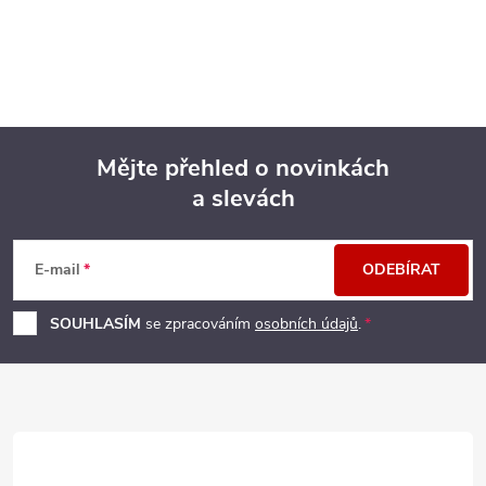
Mějte přehled o novinkách
a slevách
Z
á
E-mail
ODEBÍRAT
p
SOUHLASÍM
se zpracováním
osobních údajů
.
a
t