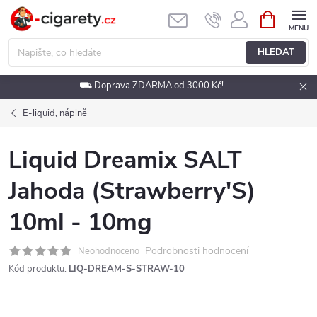
Přejít
NÁKUPNÍ
KOŠÍK
na
obsah
HLEDAT
⛟ Doprava ZDARMA od 3000 Kč!
E-liquid, náplně
Liquid Dreamix SALT
Jahoda (Strawberry'S)
10ml - 10mg
Podrobnosti hodnocení
Neohodnoceno
Kód produktu:
LIQ-DREAM-S-STRAW-10