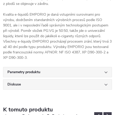
z plodů se objevuje v závěru.
Kvalita e-liquidů EMPORIO je daná vstupními surovinami pro
výrobu, dodržením standardních výrobních procesů podle ISO
9001, ale i v neposlední řadě správným technologickým postupem
při výrobě. Poměr složek PG:VG je 50:50, takže jde o univerzální
liquidy, které lze použít do jakékoli e-cigarety různých odporů.
Všechny e-liquidy EMPORIO procházejí procesem zrání, který trvá 3
až 40 dní podle typu produktu. Výrobky EMPORIO jsou testované
podle francouzské normy AFNOR: NF ISO 4387, XP D90-300-2 a
XP D90-300-3.
Parametry produktu
Diskuse
K tomuto produktu