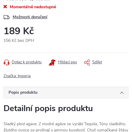
Momentálně nedostupné
Možnosti doručení
189 Kč
156 Kč bez DPH
Měrná
cena:
Dotaz k produktu
Hlídací pes
Sdílet
Značka:
Imperia
Popis produktu
Detailní popis produktu
Sladký plod agave. Z modré agáve se vyrábí Tequila, Tóny sladkého,
žlutého ovoce se prolínají s jemnou kyselostí. Chuť vymačkané šťávy