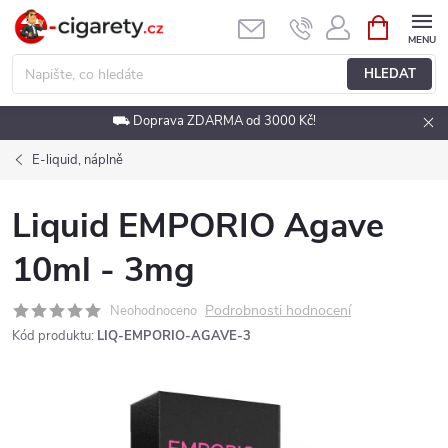
Přejít
NÁKUPNÍ
KOŠÍK
na
obsah
HLEDAT
⛟ Doprava ZDARMA od 3000 Kč!
E-liquid, náplně
Liquid EMPORIO Agave
10ml - 3mg
Podrobnosti hodnocení
Neohodnoceno
Kód produktu:
LIQ-EMPORIO-AGAVE-3