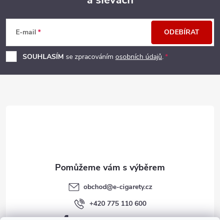
Z
á
E-mail
ODEBÍRAT
p
SOUHLASÍM
se zpracováním
osobních údajů
.
a
t
í
obchod
@
e-cigarety.cz
+420 775 110 600