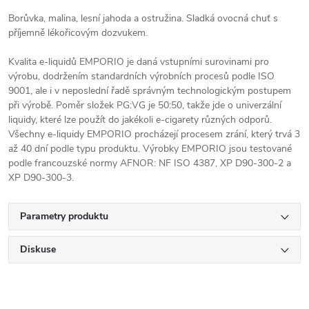
Borůvka, malina, lesní jahoda a ostružina. Sladká ovocná chuť s
příjemně lékořicovým dozvukem.
Kvalita e-liquidů EMPORIO je daná vstupními surovinami pro
výrobu, dodržením standardních výrobních procesů podle ISO
9001, ale i v neposlední řadě správným technologickým postupem
při výrobě. Poměr složek PG:VG je 50:50, takže jde o univerzální
liquidy, které lze použít do jakékoli e-cigarety různých odporů.
Všechny e-liquidy EMPORIO procházejí procesem zrání, který trvá 3
až 40 dní podle typu produktu. Výrobky EMPORIO jsou testované
podle francouzské normy AFNOR: NF ISO 4387, XP D90-300-2 a
XP D90-300-3.
Parametry produktu
Diskuse