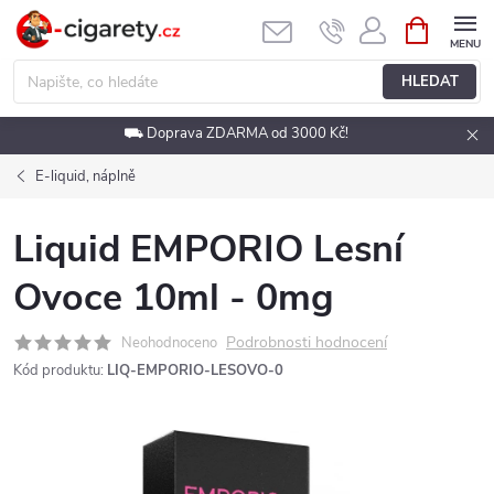
Přejít
NÁKUPNÍ
KOŠÍK
na
obsah
HLEDAT
⛟ Doprava ZDARMA od 3000 Kč!
E-liquid, náplně
Liquid EMPORIO Lesní
Ovoce 10ml - 0mg
Podrobnosti hodnocení
Neohodnoceno
Kód produktu:
LIQ-EMPORIO-LESOVO-0