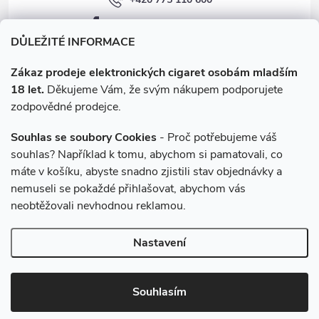
facebook.com/e-cigarety.cz
DŮLEŽITÉ INFORMACE
Zákaz prodeje elektronických cigaret osobám mladším
18 let.
Děkujeme Vám, že svým nákupem podporujete
zodpovědné prodejce.
Souhlas se soubory Cookies
- Proč potřebujeme váš
souhlas? Například k tomu, abychom si pamatovali, co
máte v košíku, abyste snadno zjistili stav objednávky a
Instagram
nemuseli se pokaždé přihlašovat, abychom vás
neobtěžovali nevhodnou reklamou.
Copyright 2026
e-cigarety.cz
. Všechna práva vyhrazena.
Upravit
Nastavení
nastavení cookies
Vytvořil Shoptet
Souhlasím