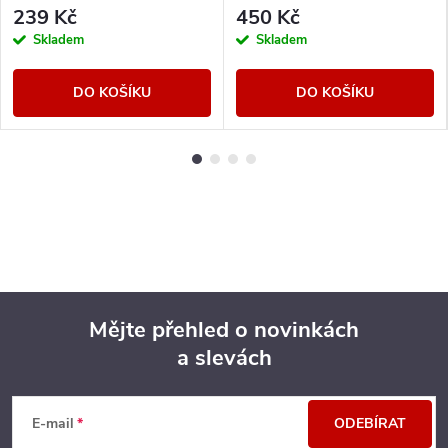
239 Kč
450 Kč
Skladem
Skladem
DO KOŠÍKU
DO KOŠÍKU
Mějte přehled o novinkách
a slevách
Z
á
E-mail
ODEBÍRAT