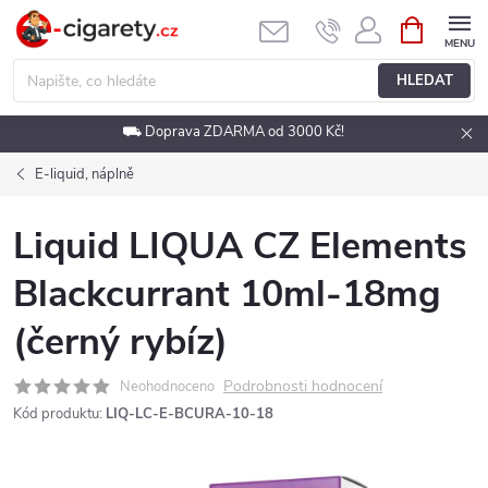
Přejít
NÁKUPNÍ
KOŠÍK
na
obsah
HLEDAT
⛟ Doprava ZDARMA od 3000 Kč!
E-liquid, náplně
Liquid LIQUA CZ Elements
Blackcurrant 10ml-18mg
(černý rybíz)
Podrobnosti hodnocení
Neohodnoceno
Kód produktu:
LIQ-LC-E-BCURA-10-18