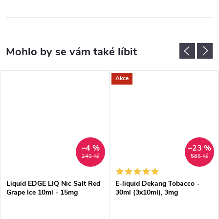
Akce
–4 %
–23 %
249 Kč
585 Kč
Liquid EDGE LIQ Nic Salt Red
E-liquid Dekang Tobacco -
Grape Ice 10ml - 15mg
30ml (3x10ml), 3mg