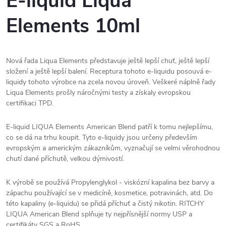
E-liquid Liqua
Elements 10ml
Nová řada Liqua Elements představuje ještě lepší chuť, ještě lepší
složení a ještě lepší balení. Receptura tohoto e-liquidu posouvá e-
liquidy tohoto výrobce na zcela novou úroveň. Veškeré náplně řady
Liqua Elements prošly náročnými testy a získaly evropskou
certifikaci TPD.
E-liquid LIQUA Elements American Blend patří k tomu nejlepšímu,
co se dá na trhu koupit. Tyto e-liquidy jsou určeny především
evropským a americkým zákazníkům, vyznačují se velmi věrohodnou
chutí dané příchutě, velkou dýmivostí.
K výrobě se používá Propylenglykol - viskózní kapalina bez barvy a
zápachu používající se v medicíně, kosmetice, potravinách, atd. Do
této kapaliny (e-liquidu) se přidá příchuť a čistý nikotin. RITCHY
LIQUA American Blend splňuje ty nejpřísnější normy USP a
certifikáty SGS a RoHS.