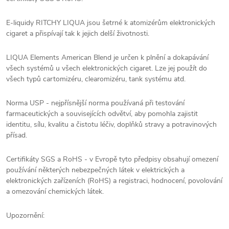
E-liquidy RITCHY LIQUA jsou šetrné k atomizérům elektronických
cigaret a přispívají tak k jejich delší životnosti.
LIQUA Elements American Blend je určen k plnění a dokapávání
všech systémů u všech elektronických cigaret. Lze jej použít do
všech typů cartomizéru, clearomizéru, tank systému atd.
Norma USP - nejpřísnější norma používaná při testování
farmaceutických a souvisejících odvětví, aby pomohla zajistit
identitu, sílu, kvalitu a čistotu léčiv, doplňků stravy a potravinových
přísad.
Certifikáty SGS a RoHS - v Evropě tyto předpisy obsahují omezení
používání některých nebezpečných látek v elektrických a
elektronických zařízeních (RoHS) a registraci, hodnocení, povolování
a omezování chemických látek.
Upozornění: