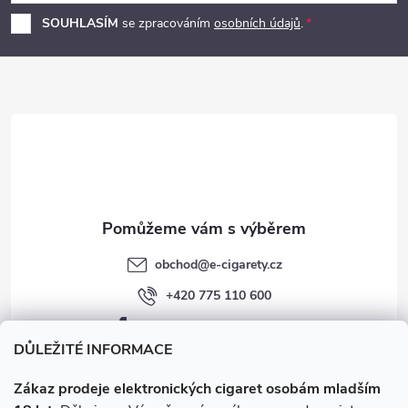
p
SOUHLASÍM
se zpracováním
osobních údajů
.
a
t
í
obchod
@
e-cigarety.cz
+420 775 110 600
facebook.com/e-cigarety.cz
DŮLEŽITÉ INFORMACE
Zákaz prodeje elektronických cigaret osobám mladším