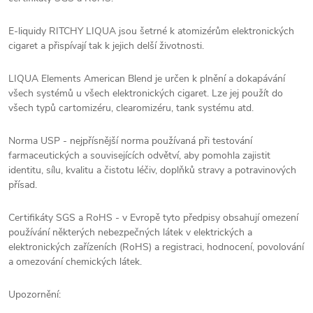
E-liquidy RITCHY LIQUA jsou šetrné k atomizérům elektronických
cigaret a přispívají tak k jejich delší životnosti.
LIQUA Elements American Blend je určen k plnění a dokapávání
všech systémů u všech elektronických cigaret. Lze jej použít do
všech typů cartomizéru, clearomizéru, tank systému atd.
Norma USP - nejpřísnější norma používaná při testování
farmaceutických a souvisejících odvětví, aby pomohla zajistit
identitu, sílu, kvalitu a čistotu léčiv, doplňků stravy a potravinových
přísad.
Certifikáty SGS a RoHS - v Evropě tyto předpisy obsahují omezení
používání některých nebezpečných látek v elektrických a
elektronických zařízeních (RoHS) a registraci, hodnocení, povolování
a omezování chemických látek.
Upozornění: