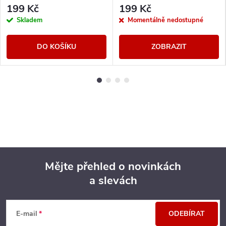
199 Kč
199 Kč
Skladem
Momentálně nedostupné
DO KOŠÍKU
ZOBRAZIT
Mějte přehled o novinkách
a slevách
Z
á
E-mail
ODEBÍRAT