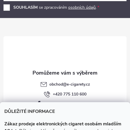
p
SOUHLASÍM
se zpracováním
osobních údajů
.
a
t
í
obchod
@
e-cigarety.cz
+420 775 110 600
facebook.com/e-cigarety.cz
DŮLEŽITÉ INFORMACE
Zákaz prodeje elektronických cigaret osobám mladším