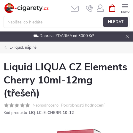
Přejít
NÁKUPNÍ
KOŠÍK
na
obsah
HLEDAT
⛟ Doprava ZDARMA od 3000 Kč!
E-liquid, náplně
Liquid LIQUA CZ Elements
Cherry 10ml-12mg
(třešeň)
Podrobnosti hodnocení
Neohodnoceno
Kód produktu:
LIQ-LC-E-CHERR-10-12