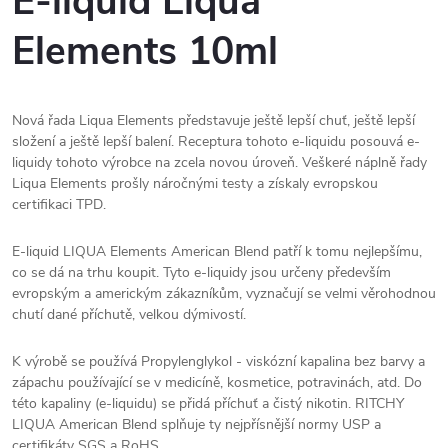
E-liquid Liqua
Elements 10ml
Nová řada Liqua Elements představuje ještě lepší chuť, ještě lepší
složení a ještě lepší balení. Receptura tohoto e-liquidu posouvá e-
liquidy tohoto výrobce na zcela novou úroveň. Veškeré náplně řady
Liqua Elements prošly náročnými testy a získaly evropskou
certifikaci TPD.
E-liquid LIQUA Elements American Blend patří k tomu nejlepšímu,
co se dá na trhu koupit. Tyto e-liquidy jsou určeny především
evropským a americkým zákazníkům, vyznačují se velmi věrohodnou
chutí dané příchutě, velkou dýmivostí.
K výrobě se používá Propylenglykol - viskózní kapalina bez barvy a
zápachu používající se v medicíně, kosmetice, potravinách, atd. Do
této kapaliny (e-liquidu) se přidá příchuť a čistý nikotin. RITCHY
LIQUA American Blend splňuje ty nejpřísnější normy USP a
certifikáty SGS a RoHS.