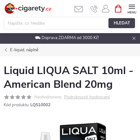
Přejít
NÁKUPNÍ
KOŠÍK
na
obsah
HLEDAT
⛟ Doprava ZDARMA od 3000 Kč!
E-liquid, náplně
Liquid LIQUA SALT 10ml -
American Blend 20mg
Podrobnosti hodnocení
Neohodnoceno
Kód produktu:
LQS10002