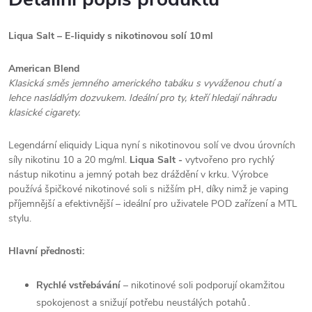
Liqua Salt – E‑liquidy s nikotinovou solí 10 ml
American Blend
Klasická směs jemného amerického tabáku s vyváženou chutí a
lehce nasládlým dozvukem. Ideální pro ty, kteří hledají náhradu
klasické cigarety.
Legendární eliquidy Liqua nyní s nikotinovou solí ve dvou úrovních
síly nikotinu 10 a 20 mg/ml.
Liqua Salt -
vytvořeno pro rychlý
nástup nikotinu a jemný potah bez dráždění v krku. Výrobce
používá špičkové nikotinové soli s nižším pH, díky nimž je vaping
příjemnější a efektivnější – ideální pro uživatele POD zařízení a MTL
stylu.
Hlavní přednosti:
Rychlé vstřebávání
– nikotinové soli podporují okamžitou
spokojenost a snižují potřebu neustálých potahů .