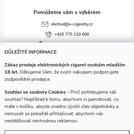
obchod
@
e-cigarety.cz
+420 775 110 600
facebook.com/e-cigarety.cz
DŮLEŽITÉ INFORMACE
Zákaz prodeje elektronických cigaret osobám mladším
18 let.
Děkujeme Vám, že svým nákupem podporujete
zodpovědné prodejce.
Souhlas se soubory Cookies
- Proč potřebujeme váš
souhlas? Například k tomu, abychom si pamatovali, co
máte v košíku, abyste snadno zjistili stav objednávky a
Instagram
nemuseli se pokaždé přihlašovat, abychom vás
neobtěžovali nevhodnou reklamou.