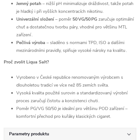
Jemný potah
– nižší pH minimalizuje dráždivost, takže potah
je hladký i při vyšších koncentracích nikotinu.
Univerzální složení
– poměr
50 VG/50 PG
zaručuje optimální
chuť a dostatečnou tvorbu páry, vhodné pro většinu MTL
zařízení .
Pečlivá výroba
– sladěno s normami TPD, ISO a dalšími
mezinárodními pravidly, splňuje vysoké nároky na kvalitu .
Proč zvolit Liqua Salt?
Vyrobeno v České republice renomovaným výrobcem s
dlouholetou tradicí ve více než 85 zemích světa.
Vysoká kvalita použité surovin a standardizovaný výrobní
proces zaručují čistotu a konzistenci chuti .
Poměr PG/VG 50/50 je ideální pro většinu POD zařízení –
komfortní přechod pro kuřáky klasických cigaret.
Parametry produktu