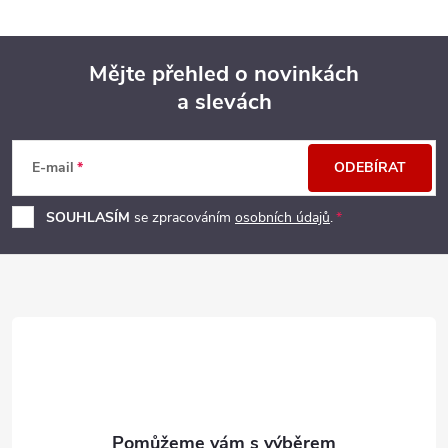
Mějte přehled o novinkách
a slevách
Z
á
E-mail
ODEBÍRAT
p
SOUHLASÍM
se zpracováním
osobních údajů
.
a
t
í