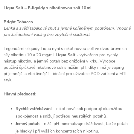
Liqua Salt – E‑liquidy s nikotinovou solí 10 ml
Bright Tobacco
Lehká a svěží tabáková chuť s jemně kořeněným podtónem. Vhodná
pro každodenní vaping bez zbytečné sladkosti.
Legendární eliquidy Liqua nyní s nikotinovou solí ve dvou úrovních
síly nikotinu 10 a 20 mg/ml.
Liqua Salt -
vytvořeno pro rychlý
nástup nikotinu a jemný potah bez dráždění v krku. Výrobce
používá špičkové nikotinové soli s nižším pH, díky nimž je vaping
příjemnější a efektivnější – ideální pro uživatele POD zařízení a MTL
stylu.
Hlavní přednosti:
Rychlé vstřebávání
– nikotinové soli podporují okamžitou
spokojenost a snižují potřebu neustálých potahů .
Jemný potah
– nižší pH minimalizuje dráždivost, takže potah
je hladký i při vyšších koncentracích nikotinu.