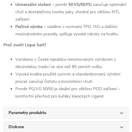
Univerzální složení
– poměr
50 VG/50 PG
zaručuje optimální
chuť a dostatečnou tvorbu páry, vhodné pro většinu MTL
zařízení .
Pečlivá výroba
– sladěno s normami TPD, ISO a dalšími
mezinárodními pravidly, splňuje vysoké nároky na kvalitu .
Proč zvolit Liqua Salt?
Vyrobeno v České republice renomovaným výrobcem s
dlouholetou tradicí ve více než 85 zemích světa.
Vysoká kvalita použité surovin a standardizovaný výrobní
proces zaručují čistotu a konzistenci chuti .
Poměr PG/VG 50/50 je ideální pro většinu POD zařízení –
komfortní přechod pro kuřáky klasických cigaret.
Parametry produktu
Diskuse