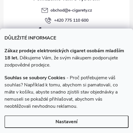
obchod
@
e-cigarety.cz
+420 775 110 600
facebook.com/e-cigarety.cz
DŮLEŽITÉ INFORMACE
Zákaz prodeje elektronických cigaret osobám mladším
18 let.
Děkujeme Vám, že svým nákupem podporujete
zodpovědné prodejce.
Souhlas se soubory Cookies
- Proč potřebujeme váš
souhlas? Například k tomu, abychom si pamatovali, co
máte v košíku, abyste snadno zjistili stav objednávky a
Instagram
nemuseli se pokaždé přihlašovat, abychom vás
neobtěžovali nevhodnou reklamou.
Copyright 2026
e-cigarety.cz
. Všechna práva vyhrazena.
Upravit
Nastavení
nastavení cookies