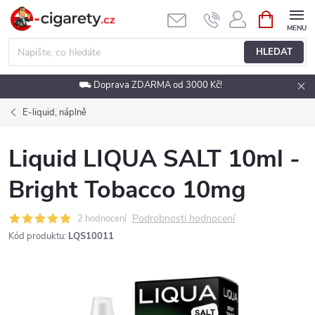
Přejít
NÁKUPNÍ
KOŠÍK
na
obsah
HLEDAT
⛟ Doprava ZDARMA od 3000 Kč!
E-liquid, náplně
Liquid LIQUA SALT 10ml -
Bright Tobacco 10mg
Podrobnosti hodnocení
2 hodnocení
Kód produktu:
LQS10011