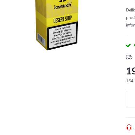
Deli
prod
info
1
164 
Měr
cena