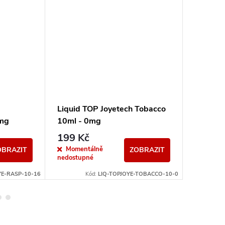
Liquid TOP Joyetech Tobacco
Liquid 
6mg
10ml - 0mg
10ml -
199 Kč
239 K
Momentálně
Sklad
OBRAZIT
ZOBRAZIT
nedostupné
YE-RASP-10-16
Kód:
LIQ-TOPJOYE-TOBACCO-10-0