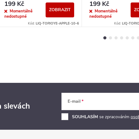
199 Kč
199 Kč
ZOBRAZIT
Z
Momentálně
Momentálně
nedostupné
nedostupné
Kód:
LIQ-TOPJOYE-APPLE-10-6
Kód:
LIQ-TOPJ
E-mail
a slevách
SOUHLASÍM
se zpracováním
oso