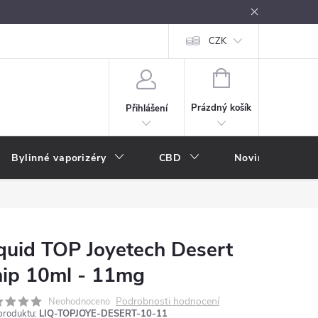
oužívání
Návody k použití
Vše o e-kouření
CZK
Nákupní rádce
NÁKUPNÍ
KOŠÍK
Prázdný košík
Přihlášení
Bylinné vaporizéry
CBD
Novinky
A
quid TOP Joyetech Desert
ip 10ml - 11mg
Podrobnosti hodnocení
Neohodnoceno
produktu:
LIQ-TOPJOYE-DESERT-10-11