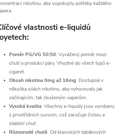
oncentrací nikotinu, aby uspokojily potřeby každého
apera.
líčové vlastnosti e-liquidů
Joyetech:
Poměr PG/VG
50:50
: Vyvážený poměr mezi
chutí a produkcí páry. Vhodné do všech typů e-
cigaret.
Obsah nikotinu 0mg až 16mg
: Dostupné v
několika silách nikotinu, aby vyhovovaly jak
začínajícím, tak zkušeným vaperům.
Vysoká kvalita
: Všechny e-liquidy jsou vyrobeny
z prvotřídních surovin, což zaručuje čistou a
stabilní chuť.
Různorodé chutě
: Od klasických tabákových