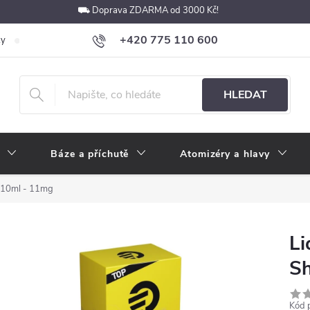
⛟ Doprava ZDARMA od 3000 Kč!
+420 775 110 600
ky
Podmínky ochrany osobních údajů
Velkoobchod
Pokyny k p
obchod@e-cigarety.cz
HLEDAT
Báze a příchutě
Atomizéry a hlavy
p 10ml - 11mg
Li
Sh
Kód 