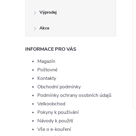
585 Kč
Výprodej
Akce
INFORMACE PRO VÁS
Magazín
ekang Tobacco -
Liquid TOP Joyetech Coffee
Poštovné
ml), 6mg
10ml - 11mg
Kontakty
199 Kč
Obchodní podmínky
DO KOŠÍKU
Momentálně
ZOBRAZIT
Podmínky ochrany osobních údajů
nedostupné
Velkoobchod
Kód:
72743
Kód:
LIQ-TOPJOYE-COFFEE-10-11
Pokyny k používání
Návody k použití
Vše o e-kouření