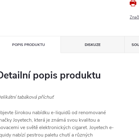
Znač
POPIS PRODUKTU
DISKUZE
SOU
Detailní popis produktu
elikátní tabáková příchuť
bjevte širokou nabídku e-liquidů od renomované
načky Joyetech, která je známá svou kvalitou a
novacemi ve světě elektronických cigaret. Joyetech e-
iquidy nabízí pestrou paletu chutí a různých