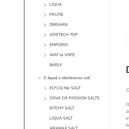
n
LIQUA
e
FRUTIE
DREAMIX
l
JOYETECH TOP
EMPORIO
WAY to VAPE
BARLY
E-liquid s nikotinovou solí
ELFLIQ Nic SALT
D
OXVA OX PASSION SALTS
O
RITCHY SALT
z
i
LIQUA SALT
l
ARAMAX SALT