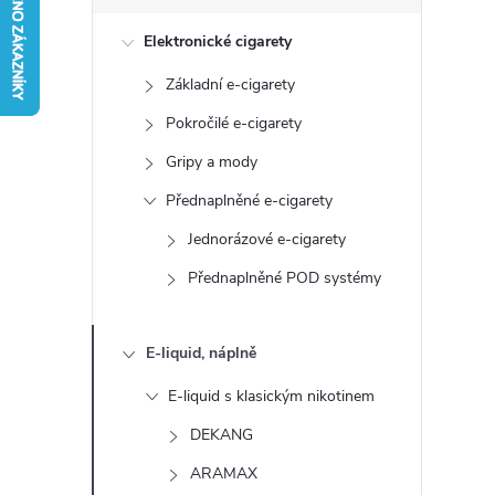
s
Elektronické cigarety
t
Základní e-cigarety
r
Pokročilé e-cigarety
a
Gripy a mody
Přednaplněné e-cigarety
n
Jednorázové e-cigarety
n
Přednaplněné POD systémy
í
E-liquid, náplně
p
E-liquid s klasickým nikotinem
a
DEKANG
ARAMAX