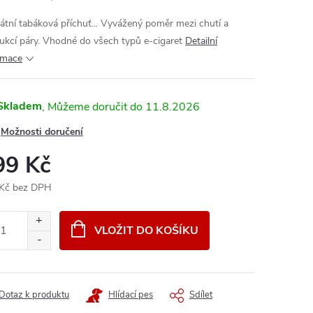
kátní tabáková příchuť... Vyvážený poměr mezi chutí a
ukcí páry. Vhodné do všech typů e-cigaret
Detailní
rmace
Skladem
11.8.2026
Možnosti doručení
99 Kč
Kč bez DPH
ná
:
VLOŽIT DO KOŠÍKU
Dotaz k produktu
Hlídací pes
Sdílet