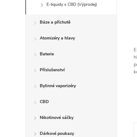
E-liquidy s CBD (Výprodej)
Báze a příchutě
Atomizéry a hlavy
E
Baterie
h
p
Příslušenství
k
Bylinné vaporizéry
CBD
Nikotinové sáčky
Dárkové poukazy
–23 %