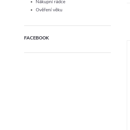
Nákupní rádce
Ověření věku
FACEBOOK
Joyetech Cigar
Liquid TOP Joyetech
g
Raspberry 10ml - 11mg