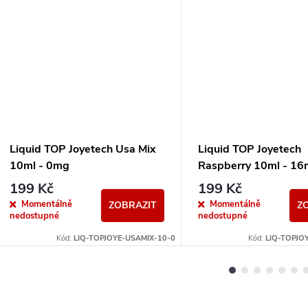
Liquid TOP Joyetech Usa Mix
Liquid TOP Joyetech
10ml - 0mg
Raspberry 10ml - 1
199 Kč
199 Kč
Momentálně
Momentálně
ZOBRAZIT
Z
nedostupné
nedostupné
Kód:
LIQ-TOPJOYE-USAMIX-10-0
Kód:
LIQ-TOPJO