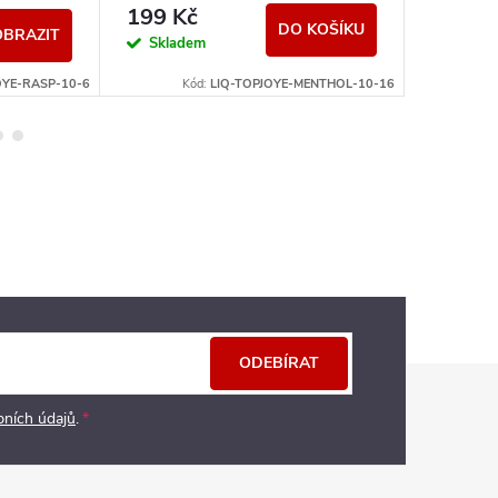
199 K
199 Kč
DO KOŠÍKU
OBRAZIT
Momen
Skladem
nedostup
OYE-RASP-10-6
Kód:
LIQ-TOPJOYE-MENTHOL-10-16
ODEBÍRAT
bních údajů
.