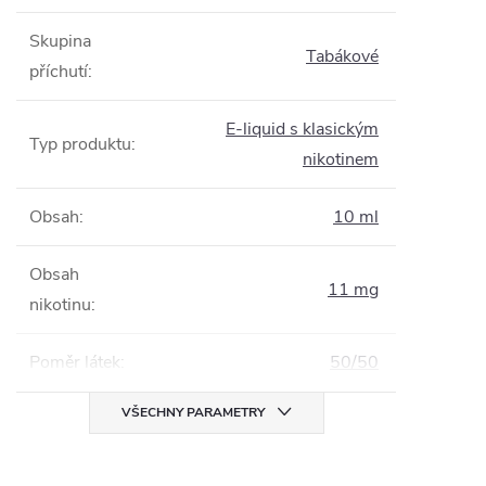
Skupina
Tabákové
příchutí
:
E-liquid s klasickým
Typ produktu
:
nikotinem
Obsah
:
10 ml
Obsah
11 mg
nikotinu
:
Poměr látek
:
50/50
VŠECHNY PARAMETRY