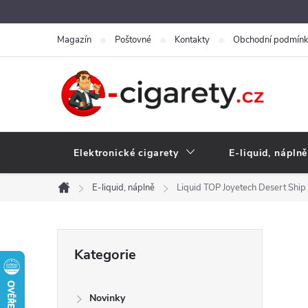
Přejít
na
Magazín
Poštovné
Kontakty
Obchodní podmín
obsah
Elektronické cigarety
E-liquid, náplně
E-liquid, náplně
Liquid TOP Joyetech Desert Shi
Domů
P
Přeskočit
Kategorie
kategorie
o
Novinky