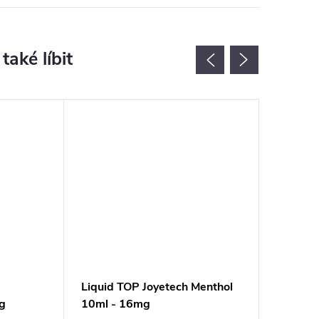
Liquid TOP Joyetech Menthol
Liquid 
g
10ml - 16mg
Raspber