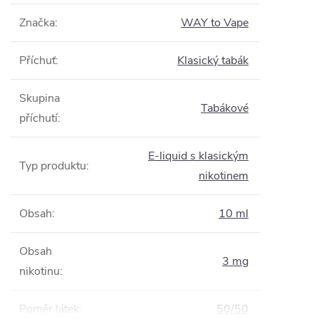
Značka
:
WAY to Vape
Příchuť
:
Klasický tabák
Skupina
Tabákové
příchutí
:
E-liquid s klasickým
Typ produktu
:
nikotinem
Obsah
:
10 ml
Obsah
3 mg
nikotinu
:
Poměr látek
:
50/50