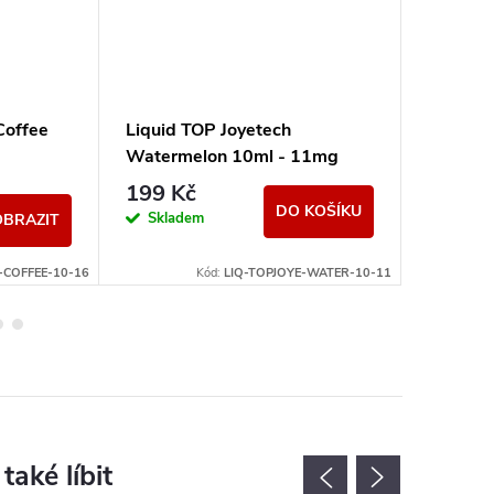
Coffee
Liquid TOP Joyetech
Liquid 
Watermelon 10ml - 11mg
Raspber
199 Kč
199 K
DO KOŠÍKU
Skladem
Momen
OBRAZIT
nedostup
-COFFEE-10-16
Kód:
LIQ-TOPJOYE-WATER-10-11