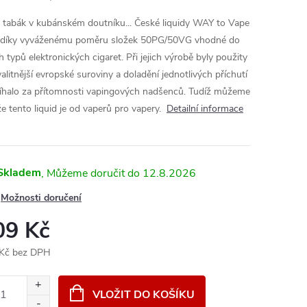
ý tabák v kubánském doutníku... České liquidy WAY to Vape
 díky vyváženému poměru složek 50PG/50VG vhodné do
h typů elektronických cigaret. Při jejich výrobě byly použity
valitnější evropské suroviny a doladění jednotlivých příchutí
íhalo za přítomnosti vapingových nadšenců. Tudíž můžeme
 že tento liquid je od vaperů pro vapery.
Detailní informace
Skladem
12.8.2026
Možnosti doručení
09 Kč
Kč bez DPH
ná
:
VLOŽIT DO KOŠÍKU