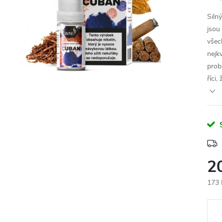
Siln
jsou
všec
nejk
prob
říci,
2
173 
Měr
cena