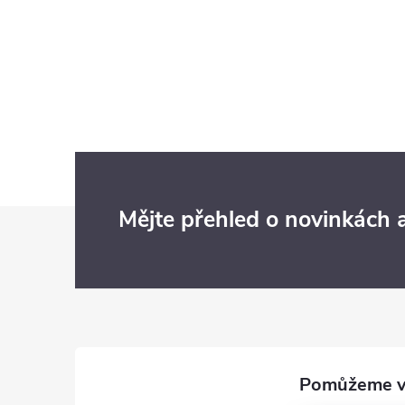
Z
Mějte přehled o novinkách
á
p
a