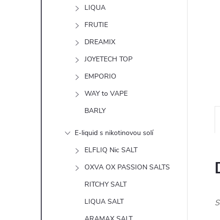
n
LIQUA
e
FRUTIE
DREAMIX
l
JOYETECH TOP
EMPORIO
WAY to VAPE
BARLY
E-liquid s nikotinovou solí
ELFLIQ Nic SALT
OXVA OX PASSION SALTS
RITCHY SALT
LIQUA SALT
S
ARAMAX SALT