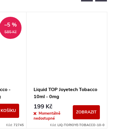
–5 %
585 Kč
cco -
Liquid TOP Joyetech Tobacco
Liquid 
g
10ml - 0mg
Champ 
199 Kč
199 K
 KOŠÍKU
ZOBRAZIT
Momentálně
Sklad
nedostupné
Kód:
72745
Kód:
LIQ-TOPJOYE-TOBACCO-10-0