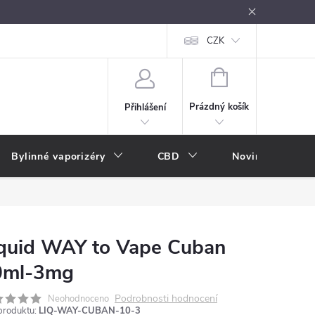
oužívání
Návody k použití
Vše o e-kouření
CZK
Nákupní rádce
NÁKUPNÍ
KOŠÍK
Prázdný košík
Přihlášení
Bylinné vaporizéry
CBD
Novinky
A
quid WAY to Vape Cuban
0ml-3mg
Podrobnosti hodnocení
Neohodnoceno
produktu:
LIQ-WAY-CUBAN-10-3