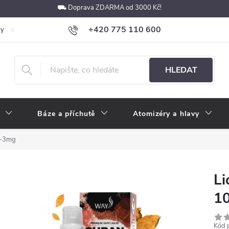
⛟ Doprava ZDARMA od 3000 Kč!
+420 775 110 600
ky
Podmínky ochrany osobních údajů
Velkoobchod
Pokyny k p
obchod@e-cigarety.cz
HLEDAT
Báze a příchutě
Atomizéry a hlavy
l-3mg
Li
1
Kód 