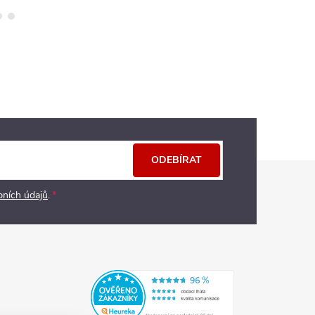
ODEBÍRAT
bních údajů
.