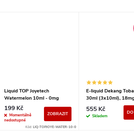
Liquid TOP Joyetech
E-liquid Dekang Toba
Watermelon 10ml - 0mg
30ml (3x10ml), 18m
199 Kč
555 Kč
DO
ZOBRAZIT
Momentálně
Skladem
nedostupné
Kód:
LIQ-TOPJOYE-WATER-10-0