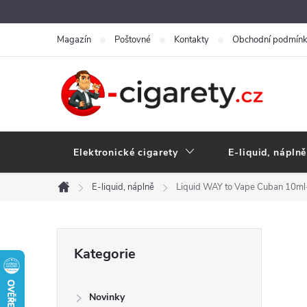
Přejít
na
Magazín
Poštovné
Kontakty
Obchodní podmín
obsah
Elektronické cigarety
E-liquid, náplně
E-liquid, náplně
Liquid WAY to Vape Cuban 10m
Domů
P
Přeskočit
Kategorie
kategorie
o
Novinky