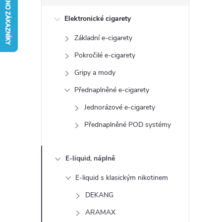
s
Elektronické cigarety
t
Základní e-cigarety
r
Pokročilé e-cigarety
a
Gripy a mody
Přednaplněné e-cigarety
n
Jednorázové e-cigarety
n
Přednaplněné POD systémy
í
E-liquid, náplně
p
E-liquid s klasickým nikotinem
a
DEKANG
ARAMAX