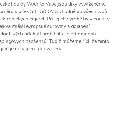
eské liquidy WAY to Vape jsou díky vyváženému
oměru složek 50PG/50VG vhodné do všech typů
lektronických cigaret. Při jejich výrobě byly použity
ejkvalitnější evropské suroviny a doladění
ednotlivých příchutí probíhalo za přítomnosti
apingových nadšenců. Tudíž můžeme říci, že tento
iquid je od vaperů pro vapery.