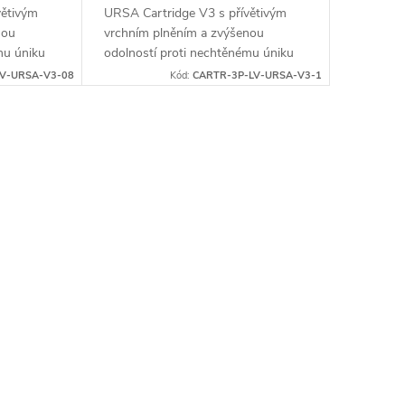
větivým
URSA Cartridge V3 s přívětivým
nou
vrchním plněním a zvýšenou
mu úniku
odolností proti nechtěnému úniku
tší a
kapaliny, navržené pro čistší a
V-URSA-V3-08
Kód:
CARTR-3P-LV-URSA-V3-1
 jsou...
snadnější plnění. Cartridge jsou...