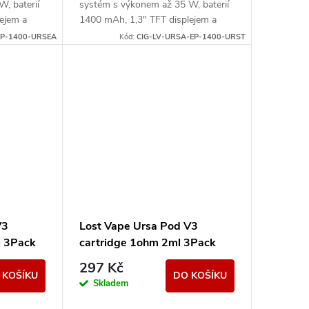
, baterií
systém s výkonem až 35 W, baterií
ejem a
1400 mAh, 1,3" TFT displejem a
1/V2/V3
kompatibilitou s Ursa V1/V2/V3
EP-1400-URSEA
Kód:
CIG-LV-URSA-EP-1400-URST
pody.
V3
Lost Vape Ursa Pod V3
l 3Pack
cartridge 1ohm 2ml 3Pack
297 Kč
 KOŠÍKU
DO KOŠÍKU
Skladem