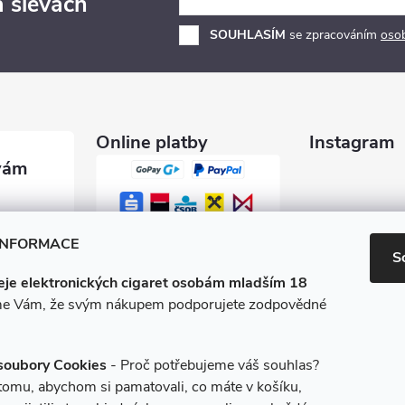
a slevách
SOUHLASÍM
se zpracováním
oso
Online platby
Instagram
garety.c
INFORMACE
S
je elektronických cigaret osobám mladším 18
0 600
e Vám, že svým nákupem podporujete zodpovědné
/e-ciga
soubory Cookies
- Proč potřebujeme váš souhlas?
 tomu, abychom si pamatovali, co máte v košíku,