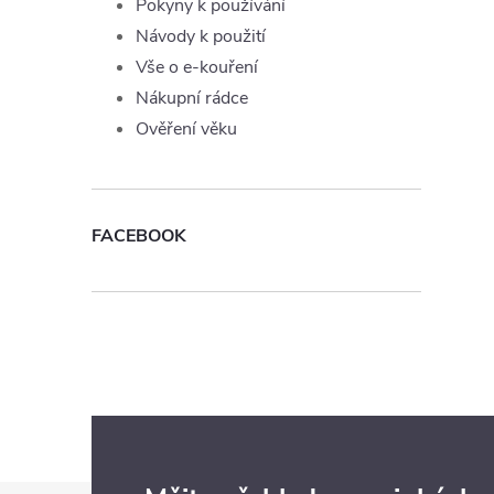
í
Pokyny k používání
Návody k použití
Vše o e-kouření
r
Nákupní rádce
Ověření věku
FACEBOOK
i