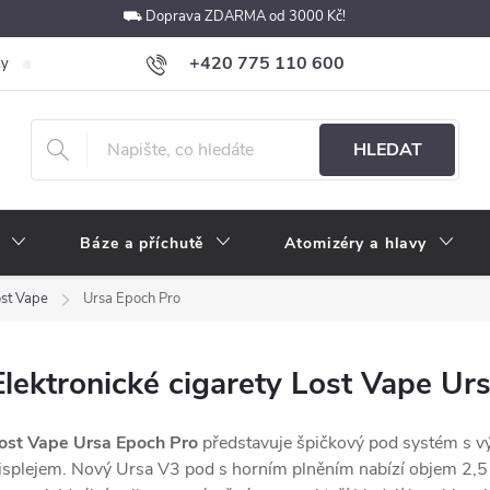
⛟ Doprava ZDARMA od 3000 Kč!
+420 775 110 600
ky
Podmínky ochrany osobních údajů
Velkoobchod
Pokyny k p
obchod@e-cigarety.cz
HLEDAT
Báze a příchutě
Atomizéry a hlavy
st Vape
Ursa Epoch Pro
Elektronické cigarety Lost Vape Ur
ost Vape Ursa Epoch Pro
představuje špičkový pod systém s 
isplejem. Nový Ursa V3 pod s horním plněním nabízí objem 2,5 