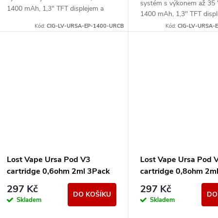
systém s výkonem až 35 W
1400 mAh, 1,3" TFT displejem a
1400 mAh, 1,3" TFT displ
kompatibilitou s Ursa V1/V2/V3
kompatibilitou s Ursa V
Kód:
CIG-LV-URSA-EP-1400-URCB
Kód:
CIG-LV-URSA-
pody.
pody.
Lost Vape Ursa Pod V3
Lost Vape Ursa Pod 
cartridge 0,6ohm 2ml 3Pack
cartridge 0,8ohm 2m
297 Kč
297 Kč
DO KOŠÍKU
DO
Skladem
Skladem