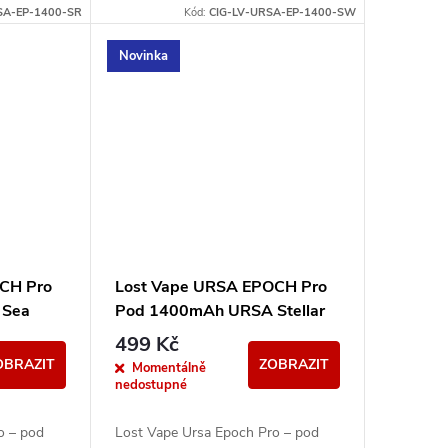
1/V2/V3
SA-EP-1400-SR
Kód:
CIG-LV-URSA-EP-1400-SW
pody.
Novinka
CH Pro
Lost Vape URSA EPOCH Pro
 Sea
Pod 1400mAh URSA Stellar
499 Kč
OBRAZIT
ZOBRAZIT
Momentálně
nedostupné
o – pod
Lost Vape Ursa Epoch Pro – pod