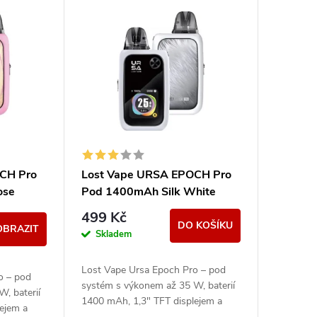
CH Pro
Lost Vape URSA EPOCH Pro
ose
Pod 1400mAh Silk White
499 Kč
DO KOŠÍKU
OBRAZIT
Skladem
Lost Vape Ursa Epoch Pro – pod
o – pod
systém s výkonem až 35 W, baterií
, baterií
1400 mAh, 1,3" TFT displejem a
ejem a
kompatibilitou s Ursa V1/V2/V3