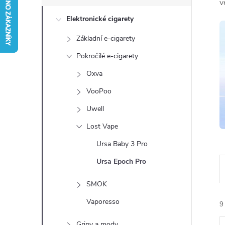
s
v
Elektronické cigarety
t
Základní e-cigarety
r
Pokročilé e-cigarety
a
Oxva
VooPoo
n
Uwell
n
Lost Vape
Ursa Baby 3 Pro
í
Ursa Epoch Pro
p
SMOK
a
Vaporesso
9
Gripy a mody