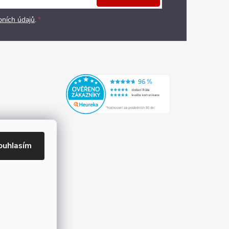
bních údajů
.
ouhlasím