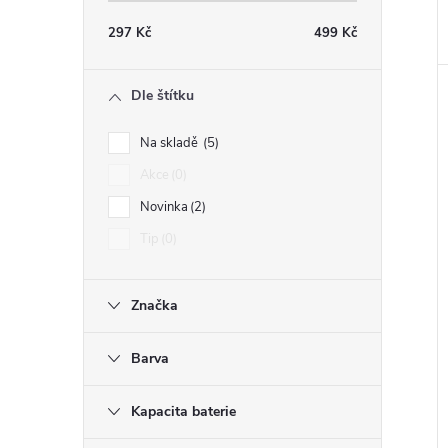
297
Kč
499
Kč
Dle štítku
Na skladě
5
Akce
0
Novinka
2
Tip
0
Značka
Barva
Kapacita baterie