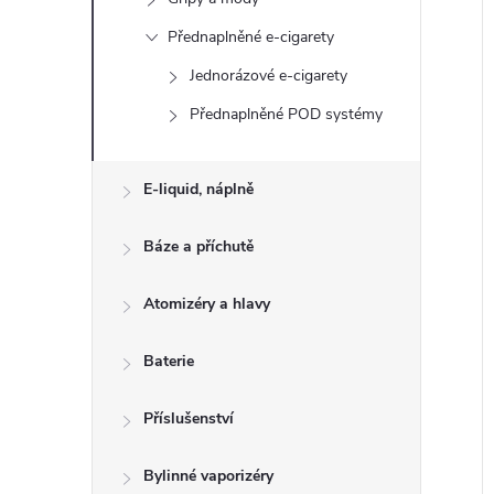
n
Přednaplněné e-cigarety
e
Jednorázové e-cigarety
l
Přednaplněné POD systémy
í
i
E-liquid, náplně
Báze a příchutě
Atomizéry a hlavy
Baterie
Příslušenství
Bylinné vaporizéry