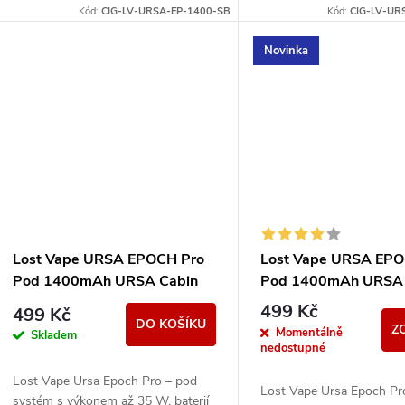
u
kompatibilitou s Ursa V1/V2/V3
kompatibilitou s Ursa V
Kód:
CIG-LV-URSA-EP-1400-SB
Kód:
CIG-LV-UR
t
pody.
pody.
k
Novinka
ů
t
ů
Lost Vape URSA EPOCH Pro
Lost Vape URSA EPO
Pod 1400mAh URSA Cabin
Pod 1400mAh URSA
499 Kč
499 Kč
DO KOŠÍKU
Z
Momentálně
Skladem
nedostupné
Lost Vape Ursa Epoch Pro – pod
Lost Vape Ursa Epoch Pr
systém s výkonem až 35 W, baterií