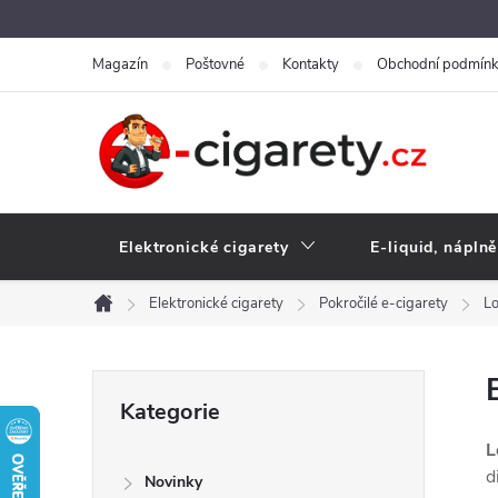
Přejít
na
Magazín
Poštovné
Kontakty
Obchodní podmín
obsah
Elektronické cigarety
E-liquid, náplně
Elektronické cigarety
Pokročilé e-cigarety
Lo
Domů
P
Přeskočit
Kategorie
kategorie
o
L
d
Novinky