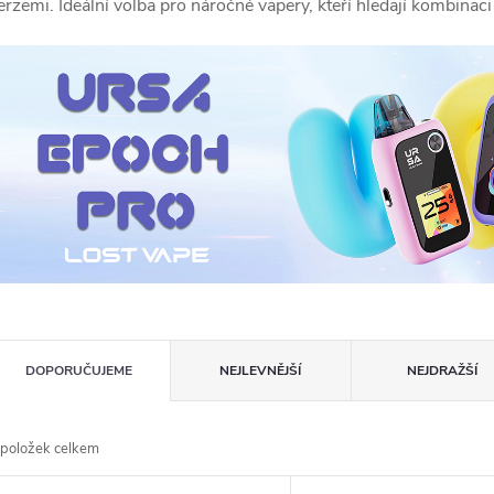
erzemi. Ideální volba pro náročné vapery, kteří hledají kombinaci
Ř
DOPORUČUJEME
NEJLEVNĚJŠÍ
NEJDRAŽŠÍ
a
položek celkem
z