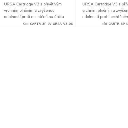
URSA Cartridge V3 s přívětivým
URSA Cartridge V3 s pří
vrchním plněním a zvýšenou
vrchním plněním a zvýše
odolností proti nechtěnému úniku
odolností proti nechtěné
kapaliny, navržené pro čistší a
kapaliny, navržené pro čis
Kód:
CARTR-3P-LV-URSA-V3-06
Kód:
CARTR-3P-L
snadnější plnění. Cartridge jsou...
snadnější plnění. Cartridge
O
v
á
d
a
c