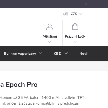
oužívání
Návody k použití
Vše o e-kouření
CZK
Nákupní rádce
NÁKUPNÍ
KOŠÍK
Prázdný košík
Přihlášení
Bylinné vaporizéry
CBD
Novinky
A
sa Epoch Pro
výkonem až 35 W, baterií 1400 mAh a velkým TFT
ml, přičemž zůstává kompatibilní s předchozími