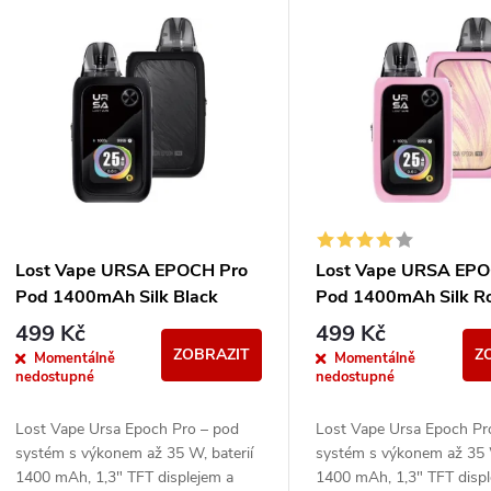
V
e
ý
n
p
p
s
r
p
Lost Vape URSA EPOCH Pro
Lost Vape URSA EPO
o
Pod 1400mAh Silk Black
Pod 1400mAh Silk R
r
499 Kč
499 Kč
d
ZOBRAZIT
Z
Momentálně
Momentálně
o
nedostupné
nedostupné
u
d
Lost Vape Ursa Epoch Pro – pod
Lost Vape Ursa Epoch Pr
systém s výkonem až 35 W, baterií
systém s výkonem až 35 W
k
1400 mAh, 1,3" TFT displejem a
1400 mAh, 1,3" TFT displ