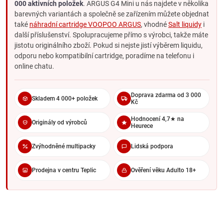
000 aktivních položek
. ARGUS G4 Mini u nás najdete v několika
Pro koho ARGUS G4 Mini vhodný není
barevných variantách a společně se zařízením můžete objednat
Pro uživatele, kteří chtějí displej
a detailní přehled o výkonu
také
náhradní cartridge VOOPOO ARGUS
, vhodné
Salt liquidy
i
nebo počtu potahů.
další příslušenství. Spolupracujeme přímo s výrobci, takže máte
Pro vapery vyžadující ruční nastavení wattů
– výkon řídí
jistotu originálního zboží. Pokud si nejste jistí výběrem liquidu,
zařízení automaticky.
odporu nebo kompatibilní cartridge, poradíme na telefonu i
Pro výrazně vzdušný DL potah
– zařízení je zaměřené na
online chatu.
MTL až lehčí RDL.
Pro uživatele, kteří chtějí cartridge 0,4 ohm v dodávaném
Doprava zdarma od 3 000
Skladem 4 000+ položek
podu
– Multi-Ohm cartridge pro G4 Mini nabízí 0,7 a 1,0
Kč
ohm.
Hodnocení 4,7★ na
Originály od výrobců
Pro liquidy s velmi vysokým podílem VG
, které mohou být
Heurece
pro menší cartridge příliš husté.
Zvýhodněné multipacky
Lidská podpora
Odpor 0,7 vs. 1,0 ohm
Prodejna v centru Teplic
Ověření věku Adulto 18+
ODPOR 0,7 OHM
Volnější MTL až lehčí RDL potah
Výraznější produkce páry
Teplejší a intenzivnější projev