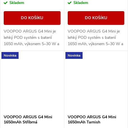
Skladem
Skladem
DO KOŠÍKU
DO KOŠÍKU
VOOPOO ARGUS G4 Mini je
VOOPOO ARGUS G4 Mini je
lehký POD systém s baterií
lehký POD systém s baterií
1650 mAh, výkonem 5–30 W a
1650 mAh, výkonem 5–30 W a
Multi-Ohm cartridgí 0,7/1,0
Multi-Ohm cartridgí 0,7/1,0
Novinka
Novinka
ohm pro MTL i volnější RDL
ohm pro MTL i volnější RDL
potah.
potah.
VOOPOO ARGUS G4 Mini
VOOPOO ARGUS G4 Mini
1650mAh Stříbrná
1650mAh Tarnish