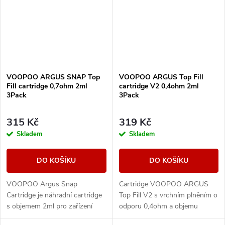
VOOPOO ARGUS SNAP Top
VOOPOO ARGUS Top Fill
Fill cartridge 0,7ohm 2ml
cartridge V2 0,4ohm 2ml
3Pack
3Pack
315 Kč
319 Kč
Skladem
Skladem
DO KOŠÍKU
DO KOŠÍKU
VOOPOO Argus Snap
Cartridge VOOPOO ARGUS
Cartridge je náhradní cartridge
Top Fill V2 s vrchním plněním o
s objemem 2ml pro zařízení
odporu 0,4ohm a objemu
řady ARGUS Pod Family. Nabízí
nádržky 2ml s technologií