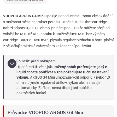
VOOPOO ARGUS G4 Mini
spojuje jednoduché automatické ovládání
s možností měnit charakter potahu. Otočná Multi-Ohm cartridge
nabízí odpory 0,7 a 1,0 ohm v jediném podu, takže můžete přejít od
volnějšího MTL až RDL potahu k utaženějšímu MTL bez výměny
cartridge. Baterie 1650 mAh, plynulá regulace vzduchu a horní plnění
z něj dělají praktické zařízení pro každodenní používání.
Co řešit před nákupem
Ujasněte si tři věci:
jak utažený potah preferujete
,
jaký e-
liquid chcete používat
a
zda požadujete ruční nastavení
výkonu
. ARGUS G4 Mini umožňuje volit odpor 0,7 nebo 1,0
ohm a plynule regulovat airflow, výkon ale nastavuje
automaticky. Zařízení nemá displej ani nabídku
pokročilých funkcí.
Průvodce VOOPOO ARGUS G4 Mini