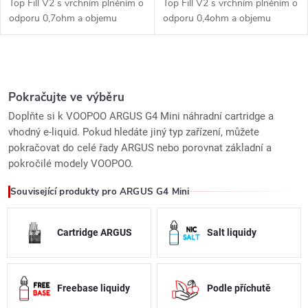
Top Fill V2 s vrchním plněním o
Top Fill V2 s vrchním plněním o
odporu 0,7ohm a objemu
odporu 0,4ohm a objemu
nádržky 2ml s technologií
nádržky 2ml s technologií
iCOSM CODE 2.0 - viz detail
iCOSM CODE 2.0 - viz detail
produktu. Kompatibilní s...
produktu. Kompatibilní s...
O
v
Pokračujte ve výběru
Doplňte si k VOOPOO ARGUS G4 Mini náhradní cartridge a
l
vhodný e-liquid. Pokud hledáte jiný typ zařízení, můžete
pokračovat do celé řady ARGUS nebo porovnat základní a
á
pokročilé modely VOOPOO.
d
Související produkty pro ARGUS G4 Mini
a
c
Cartridge ARGUS
Salt liquidy
í
p
Freebase liquidy
Podle příchutě