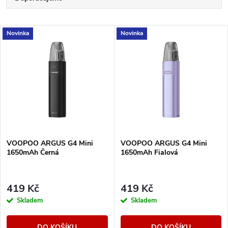
a
Nejlevnější
V
Novinka
Novinka
Nejdražší
z
ý
Nejprodávanější
e
p
Abecedně
n
i
í
s
VOOPOO ARGUS G4 Mini
VOOPOO ARGUS G4 Mini
p
1650mAh Černá
1650mAh Fialová
p
r
r
419 Kč
419 Kč
o
Skladem
Skladem
o
DO KOŠÍKU
DO KOŠÍKU