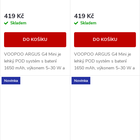
419 Kč
419 Kč
Skladem
Skladem
DO KOŠÍKU
DO KOŠÍKU
VOOPOO ARGUS G4 Mini je
VOOPOO ARGUS G4 Mini je
lehký POD systém s baterií
lehký POD systém s baterií
1650 mAh, výkonem 5–30 W a
1650 mAh, výkonem 5–30 W a
Multi-Ohm cartridgí 0,7/1,0
Multi-Ohm cartridgí 0,7/1,0
Novinka
Novinka
ohm pro MTL i volnější RDL
ohm pro MTL i volnější RDL
potah.
potah.