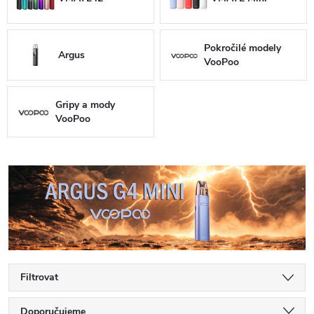
Pokročilé modely
Argus
VooPoo
Gripy a mody
VooPoo
Filtrovat
Ř
Doporučujeme