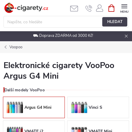
Přejít
NÁKUPNÍ
KOŠÍK
na
obsah
HLEDAT
⛟ Doprava ZDARMA od 3000 Kč!
Voopoo
Elektronické cigarety VooPoo
Argus G4 Mini
Další modely VooPoo
Argus G4 Mini
Vinci S
VMATE i2
VMATE Mini