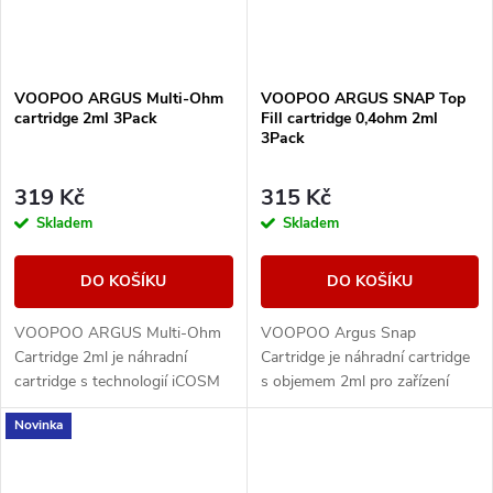
VOOPOO ARGUS Multi-Ohm
VOOPOO ARGUS SNAP Top
cartridge 2ml 3Pack
Fill cartridge 0,4ohm 2ml
3Pack
319 Kč
315 Kč
Skladem
Skladem
DO KOŠÍKU
DO KOŠÍKU
VOOPOO ARGUS Multi-Ohm
VOOPOO Argus Snap
Cartridge 2ml je náhradní
Cartridge je náhradní cartridge
cartridge s technologií iCOSM
s objemem 2ml pro zařízení
CODE 2.0, která umožňuje
řady ARGUS Pod Family. Nabízí
Novinka
přepínání mezi odpory 0.4Ω,
technologii iCOSM CODE 2.0,
0.7Ω a 1.0Ω v jedné...
praktické horní...