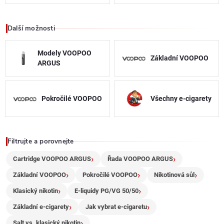
r
v
Další možnosti
k
Modely VOOPOO
Základní VOOPOO
ARGUS
y
v
Pokročilé VOOPOO
Všechny e-cigarety
ý
p
Filtrujte a porovnejte
i
Cartridge VOOPOO ARGUS
Řada VOOPOO ARGUS
s
Základní VOOPOO
Pokročilé VOOPOO
Nikotinová sůl
u
Klasický nikotin
E-liquidy PG/VG 50/50
Základní e-cigarety
Jak vybrat e-cigaretu
Salt vs. klasický nikotin