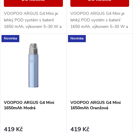
d
d
u
VOOPOO ARGUS G4 Mini je
VOOPOO ARGUS G4 Mini je
u
lehký POD systém s baterií
lehký POD systém s baterií
k
1650 mAh, výkonem 5–30 W a
1650 mAh, výkonem 5–30 W a
k
Multi-Ohm cartridgí 0,7/1,0
Multi-Ohm cartridgí 0,7/1,0
Novinka
Novinka
ohm pro MTL i volnější RDL
ohm pro MTL i volnější RDL
t
potah.
potah.
t
ů
ů
VOOPOO ARGUS G4 Mini
VOOPOO ARGUS G4 Mini
1650mAh Modrá
1650mAh Oranžová
419 Kč
419 Kč