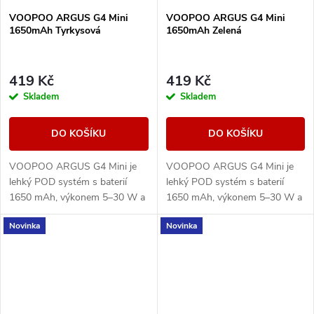
VOOPOO ARGUS G4 Mini
VOOPOO ARGUS G4 Mini
1650mAh Tyrkysová
1650mAh Zelená
419 Kč
419 Kč
Skladem
Skladem
DO KOŠÍKU
DO KOŠÍKU
VOOPOO ARGUS G4 Mini je
VOOPOO ARGUS G4 Mini je
lehký POD systém s baterií
lehký POD systém s baterií
1650 mAh, výkonem 5–30 W a
1650 mAh, výkonem 5–30 W a
Multi-Ohm cartridgí 0,7/1,0
Multi-Ohm cartridgí 0,7/1,0
Novinka
Novinka
ohm pro MTL i volnější RDL
ohm pro MTL i volnější RDL
potah.
potah.