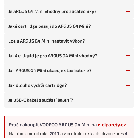
Objem cartridge 2 ml
– evropská TPD varianta.
Je ARGUS G4 Mini vhodný pro začátečníky?
USB-C nabíjení 5 V / 1,5 A
– odpovídající kabel je součástí
balení.
Jaké cartridge pasují do ARGUS G4 Mini?
Hliníkové tělo
– rozměry 113 × 27,6 × 14,6 mm a hmotnost
přibližně 56 g.
Lze u ARGUS G4 Mini nastavit výkon?
Kompatibilita s rodinou ARGUS Pod
– lze používat i další
podporované cartridge VOOPOO ARGUS.
Jaký e-liquid je pro ARGUS G4 Mini vhodný?
Pro koho je ARGUS G4 Mini vhodný
Pro začátečníky
, kteří nechtějí ručně nastavovat výkon.
Jak ARGUS G4 Mini ukazuje stav baterie?
Pro uživatele, kteří střídají MTL a volnější RDL potah
.
Jak dlouho vydrží cartridge?
Pro vapery, kteří chtějí velkou baterii v lehkém těle
.
Pro uživatele nikotinových solí
i liquidů s klasickým
Je USB-C kabel součástí balení?
nikotinem.
Pro majitele jiných zařízení ARGUS
, kteří už používají
kompatibilní cartridge.
Proč nakoupit VOOPOO ARGUS G4 Mini na
e-cigarety.cz
Pro každodenní nošení
díky úzkému kovovému tělu a nízké
hmotnosti.
Na trhu jsme od roku
2011
a v centrálním skladu držíme přes
4