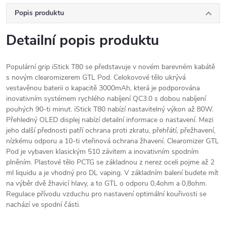
Popis produktu
Detailní popis produktu
Populární grip iStick T80 se představuje v novém barevném kabátě
s novým clearomizerem GTL Pod. Celokovové tělo ukrývá
vestavěnou baterii o kapacitě 3000mAh, která je podporována
inovativním systémem rychlého nabíjení QC3.0 s dobou nabíjení
pouhých 90-ti minut. iStick T80 nabízí nastavitelný výkon až 80W.
Přehledný OLED displej nabízí detailní informace o nastavení. Mezi
jeho další přednosti patří ochrana proti zkratu, přehřátí, přežhavení,
nízkému odporu a 10-ti vteřinová ochrana žhavení. Clearomizer GTL
Pod je vybaven klasickým 510 závitem a inovativním spodním
plněním. Plastové tělo PCTG se základnou z nerez oceli pojme až 2
ml liquidu a je vhodný pro DL vaping. V základním balení budete mít
na výběr dvě žhavicí hlavy, a to GTL o odporu 0,4ohm a 0,8ohm.
Regulace přívodu vzduchu pro nastavení optimální kouřivosti se
nachází ve spodní části.