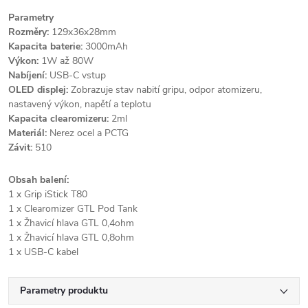
Parametry
Rozměry:
129x36x28mm
Kapacita baterie:
3000mAh
Výkon:
1W až 80W
Nabíjení:
USB-C vstup
OLED displej:
Zobrazuje stav nabití gripu, odpor atomizeru,
nastavený výkon, napětí a teplotu
Kapacita clearomizeru:
2ml
Materiál:
Nerez ocel a PCTG
Závit:
510
Obsah balení:
1 x Grip iStick T80
1 x Clearomizer GTL Pod Tank
1 x Žhavicí hlava GTL 0,4ohm
1 x Žhavicí hlava GTL 0,8ohm
1 x USB-C kabel
Parametry produktu