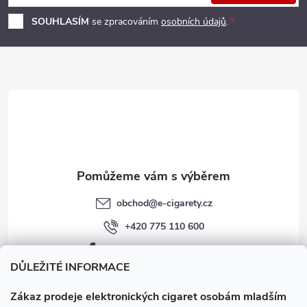
p
SOUHLASÍM
se zpracováním
osobních údajů
.
a
t
í
obchod
@
e-cigarety.cz
+420 775 110 600
facebook.com/e-cigarety.cz
DŮLEŽITÉ INFORMACE
Zákaz prodeje elektronických cigaret osobám mladším