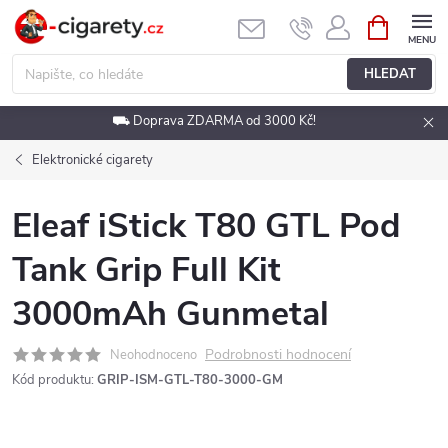
Přejít
NÁKUPNÍ
KOŠÍK
na
obsah
HLEDAT
⛟ Doprava ZDARMA od 3000 Kč!
Elektronické cigarety
Eleaf iStick T80 GTL Pod
Tank Grip Full Kit
3000mAh Gunmetal
Podrobnosti hodnocení
Neohodnoceno
Kód produktu:
GRIP-ISM-GTL-T80-3000-GM