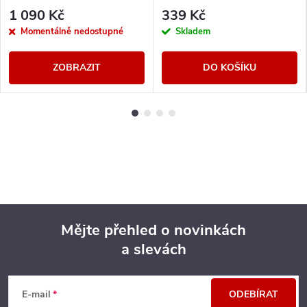
1 090 Kč
339 Kč
Momentálně nedostupné
Skladem
ZOBRAZIT
DO KOŠÍKU
Mějte přehled o novinkách
a slevách
Z
á
E-mail
ODEBÍRAT