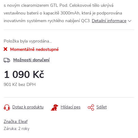
s novým clearomizerem GTL Pod. Celokovové tělo ukrývá
vestavěnou baterii o kapacitě 3000mAh, která je podporována
inovativním systémem rychlého nabíjení QC3.
Detailní informace
Položka byla vyprodána…
Momentálně nedostupné
Možnosti doručení
1 090 Kč
901 Kč bez DPH
Měrná
cena:
Dotaz k produktu
Hlídací pes
Sdílet
Značka:
Eleaf
Záruka
:
2 roky