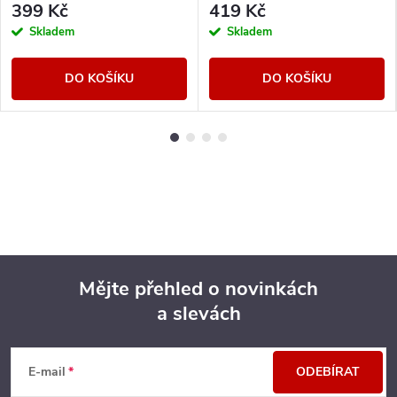
399 Kč
419 Kč
Skladem
Skladem
DO KOŠÍKU
DO KOŠÍKU
Mějte přehled o novinkách
a slevách
Z
á
E-mail
ODEBÍRAT