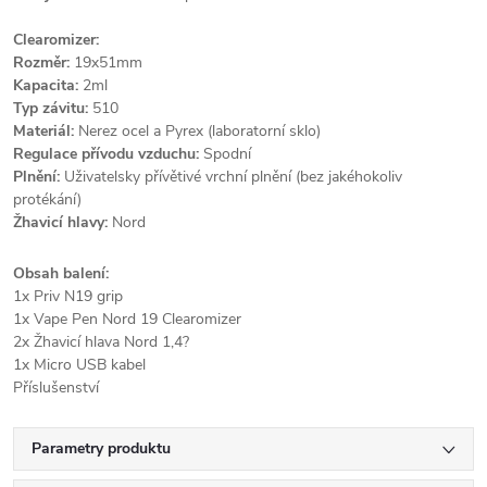
Clearomizer:
Rozměr:
19x51mm
Kapacita:
2ml
Typ závitu:
510
Materiál:
Nerez ocel a Pyrex (laboratorní sklo)
Regulace přívodu vzduchu:
Spodní
Plnění:
Uživatelsky přívětivé vrchní plnění (bez jakéhokoliv
protékání)
Žhavicí hlavy:
Nord
Obsah balení:
1x Priv N19 grip
1x Vape Pen Nord 19 Clearomizer
2x Žhavicí hlava Nord 1,4?
1x Micro USB kabel
Příslušenství
Parametry produktu