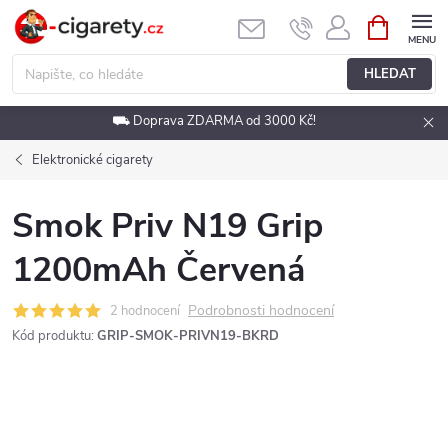
Přejít
NÁKUPNÍ
KOŠÍK
na
obsah
HLEDAT
⛟ Doprava ZDARMA od 3000 Kč!
Elektronické cigarety
Smok Priv N19 Grip
1200mAh Červená
Podrobnosti hodnocení
2 hodnocení
Kód produktu:
GRIP-SMOK-PRIVN19-BKRD