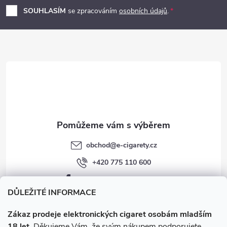
p
SOUHLASÍM
se zpracováním
osobních údajů
.
a
t
í
obchod
@
e-cigarety.cz
+420 775 110 600
facebook.com/e-cigarety.cz
DŮLEŽITÉ INFORMACE
Zákaz prodeje elektronických cigaret osobám mladším
18 let.
Děkujeme Vám, že svým nákupem podporujete