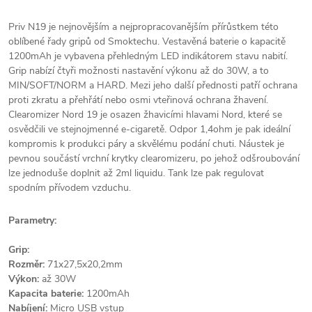
Priv N19 je nejnovějším a nejpropracovanějším přírůstkem této
oblíbené řady gripů od Smoktechu. Vestavěná baterie o kapacitě
1200mAh je vybavena přehledným LED indikátorem stavu nabití.
Grip nabízí čtyři možnosti nastavění výkonu až do 30W, a to
MIN/SOFT/NORM a HARD. Mezi jeho další přednosti patří ochrana
proti zkratu a přehřátí nebo osmi vteřinová ochrana žhavení.
Clearomizer Nord 19 je osazen žhavicími hlavami Nord, které se
osvědčili ve stejnojmenné e-cigaretě. Odpor 1,4ohm je pak ideální
kompromis k produkci páry a skvělému podání chuti. Náustek je
pevnou součástí vrchní krytky clearomizeru, po jehož odšroubování
lze jednoduše doplnit až 2ml liquidu. Tank lze pak regulovat
spodním přívodem vzduchu.
Parametry:
Grip:
Rozměr:
71x27,5x20,2mm
Výkon:
až 30W
Kapacita baterie:
1200mAh
Nabíjení:
Micro USB vstup