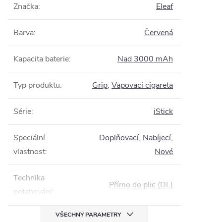
Značka
:
Eleaf
Barva
:
Červená
Kapacita baterie
:
Nad 3000 mAh
Typ produktu
:
Grip
,
Vapovací cigareta
Série
:
iStick
Speciální
Doplňovací
,
Nabíjecí
,
vlastnost
:
Nové
Technika
Přímo do plic (DL)
potahování
:
VŠECHNY PARAMETRY