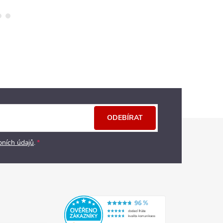
ODEBÍRAT
bních údajů
.