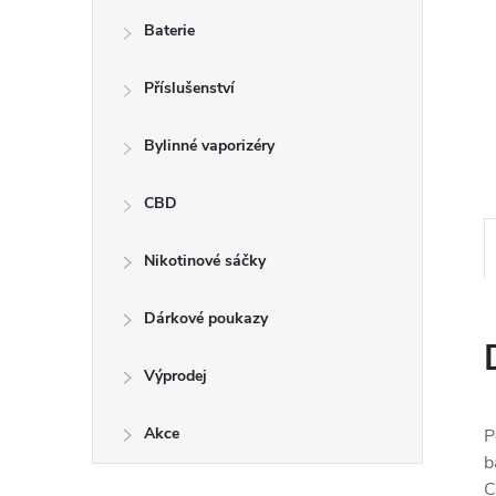
n
Baterie
e
Příslušenství
l
Bylinné vaporizéry
CBD
Nikotinové sáčky
Dárkové poukazy
Výprodej
Akce
P
b
C