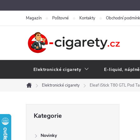
Přejít
na
Magazín
Poštovné
Kontakty
Obchodní podmín
obsah
Elektronické cigarety
E-liquid, náplně
Elektronické cigarety
Eleaf iStick T80 GTL Pod T
Domů
P
Přeskočit
Kategorie
kategorie
o
Novinky