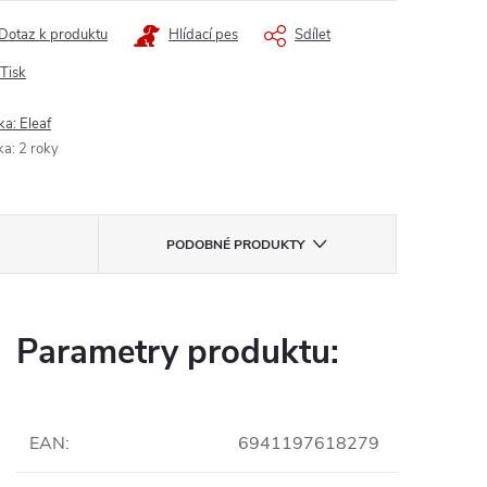
Dotaz k produktu
Hlídací pes
Sdílet
Tisk
ka:
Eleaf
ka
:
2 roky
PODOBNÉ PRODUKTY
Parametry produktu:
EAN
:
6941197618279