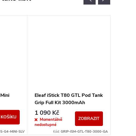
Novinka
Mini
Eleaf iStick T80 GTL Pod Tank
VOOPO
Grip Full Kit 3000mAh
1500mA
Gradient Aqua
1 090 Kč
879 K
 KOŠÍKU
ZOBRAZIT
Momentálně
Sklad
nedostupné
-G4-MINI-SLV
Kód:
GRIP-ISM-GTL-T80-3000-GA
Kód