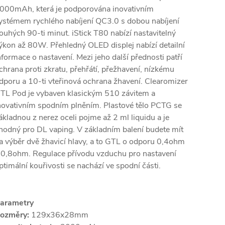
000mAh, která je podporována inovativním
ystémem rychlého nabíjení QC3.0 s dobou nabíjení
ouhých 90-ti minut. iStick T80 nabízí nastavitelný
ýkon až 80W. Přehledný OLED displej nabízí detailní
nformace o nastavení. Mezi jeho další přednosti patří
chrana proti zkratu, přehřátí, přežhavení, nízkému
dporu a 10-ti vteřinová ochrana žhavení. Clearomizer
TL Pod je vybaven klasickým 510 závitem a
novativním spodním plněním. Plastové tělo PCTG se
ákladnou z nerez oceli pojme až 2 ml liquidu a je
hodný pro DL vaping. V základním balení budete mít
a výběr dvě žhavicí hlavy, a to GTL o odporu 0,4ohm
 0,8ohm. Regulace přívodu vzduchu pro nastavení
ptimální kouřivosti se nachází ve spodní části.
arametry
ozměry:
129x36x28mm