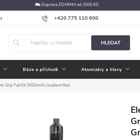
⛟ Doprava ZDARMA od 3000 Kč!
+420 775 110 600
ky
Podmínky ochrany osobních údajů
Velkoobchod
Pokyny k p
obchod@e-cigarety.cz
HLEDAT
Báze a příchutě
Atomizéry a hlavy
ank Grip Full Kit 3000mAh Gradient Red
El
Gr
Gr