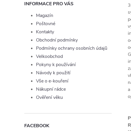
INFORMACE PRO VÁS
3
s
Magazín
p
Poštovné
v
Kontakty
i
Obchodní podmínky
o
o
Podmínky ochrany osobních údajů
G
Velkoobchod
i
Pokyny k používání
z
Návody k použití
v
Vše o e-kouření
n
Nákupní rádce
a
o
Ověření věku
P
R
FACEBOOK