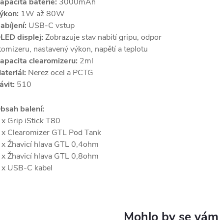
apacita baterie:
3000mAh
ýkon:
1W až 80W
abíjení:
USB-C vstup
LED displej:
Zobrazuje stav nabití gripu, odpor
tomizeru, nastavený výkon, napětí a teplotu
apacita clearomizeru:
2ml
ateriál:
Nerez ocel a PCTG
ávit:
510
bsah balení:
 x Grip iStick T80
 x Clearomizer GTL Pod Tank
 x Žhavicí hlava GTL 0,4ohm
 x Žhavicí hlava GTL 0,8ohm
 x USB-C kabel