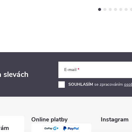
E-mail
a slevách
SOUHLASÍM
se zpracováním
oso
Online platby
Instagram