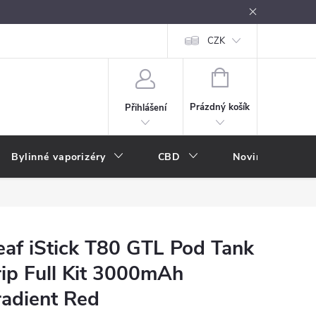
oužívání
Návody k použití
Vše o e-kouření
CZK
Nákupní rádce
NÁKUPNÍ
KOŠÍK
Prázdný košík
Přihlášení
Bylinné vaporizéry
CBD
Novinky
A
eaf iStick T80 GTL Pod Tank
ip Full Kit 3000mAh
adient Red