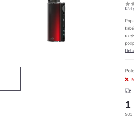
Kód 
Popu
kabá
ukrý
podp
Deta
Pol
M
1
901 
Měr
cena