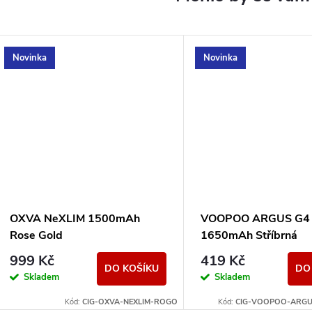
Novinka
Novinka
OXVA NeXLIM 1500mAh
VOOPOO ARGUS G4 
Rose Gold
1650mAh Stříbrná
999 Kč
419 Kč
DO KOŠÍKU
DO
Skladem
Skladem
Kód:
CIG-OXVA-NEXLIM-ROGO
Kód:
CIG-VOOPOO-ARGUS