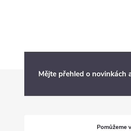
Z
Mějte přehled o novinkách
á
p
a