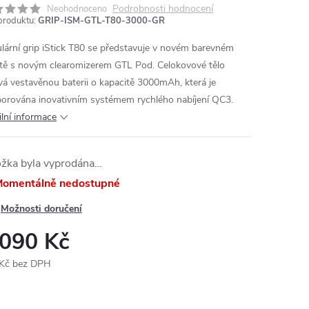
Podrobnosti hodnocení
Neohodnoceno
produktu:
GRIP-ISM-GTL-T80-3000-GR
lární grip iStick T80 se představuje v novém barevném
tě s novým clearomizerem GTL Pod. Celokovové tělo
vá vestavěnou baterii o kapacitě 3000mAh, která je
orována inovativním systémem rychlého nabíjení QC3.
ilní informace
ožka byla vyprodána…
omentálně nedostupné
Možnosti doručení
 090 Kč
Kč bez DPH
ná
: