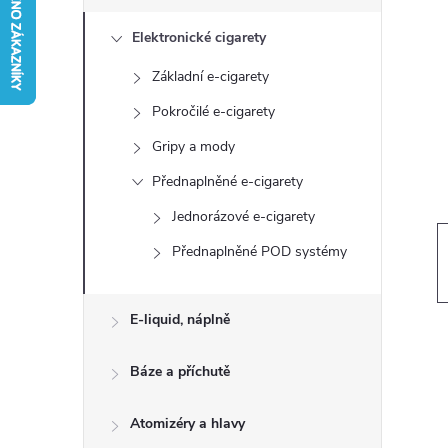
s
Elektronické cigarety
t
Základní e-cigarety
r
Pokročilé e-cigarety
a
Gripy a mody
Přednaplněné e-cigarety
n
Jednorázové e-cigarety
n
Přednaplněné POD systémy
í
E-liquid, náplně
p
Báze a příchutě
a
Atomizéry a hlavy