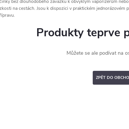
činky bez dlouhodobého závazku k obvyklým vaporizérům nebo pok
zkosti na cestách. Jsou k dispozici v praktickém jednorázovém 
řípravu.
Produkty teprve 
Můžete se ale podívat na os
ZPĚT DO OBCH