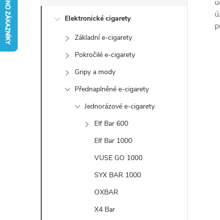
s
ú
ú
Elektronické cigarety
t
p
Základní e-cigarety
r
Pokročilé e-cigarety
a
Gripy a mody
Přednaplněné e-cigarety
n
Jednorázové e-cigarety
n
Elf Bar 600
Elf Bar 1000
í
VUSE GO 1000
p
SYX BAR 1000
a
OXBAR
X4 Bar