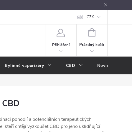
oužívání
Návody k použití
Vše o e-kouření
CZK
Nákupní rádce
NÁKUPNÍ
KOŠÍK
Prázdný košík
Přihlášení
Bylinné vaporizéry
CBD
Novinky
A
s CBD
inaci pohodlí a potenciálních terapeutických
e, kteří chtějí vyzkoušet CBD pro jeho uklidňující