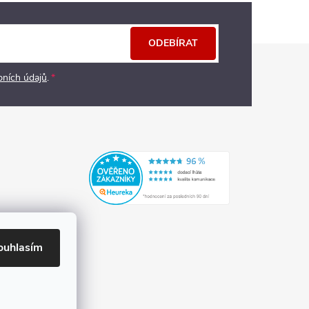
ODEBÍRAT
bních údajů
.
ouhlasím