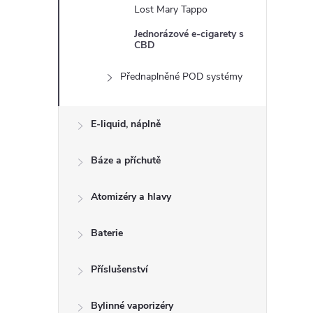
n
Lost Mary Tappo
e
Jednorázové e-cigarety s
CBD
l
Přednaplněné POD systémy
E-liquid, náplně
Báze a příchutě
Atomizéry a hlavy
Baterie
Příslušenství
Bylinné vaporizéry