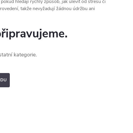
ud hledají rychlý způsob, jak ulevit od stresu či
provedení, takže nevyžadují žádnou údržbu ani
připravujeme.
tatní kategorie.
ODU