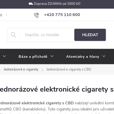
⛟ Doprava ZDARMA od 3000 Kč!
+420 775 110 600
ky
Podmínky ochrany osobních údajů
Velkoobchod
Pokyny k p
obchod@e-cigarety.cz
HLEDAT
Báze a příchutě
Atomizéry a hlavy
Jednorázové e-cigarety
Jednorázové e-cigarety s CBD
Jednorázové elektronické cigarety 
ednorázové elektronické cigarety s CBD
nabízejí unikátní komb
enefitů CBD (kanabidiolu). Tyto cigarety jsou ideální pro uživatel