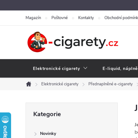
Přejít
na
Magazín
Poštovné
Kontakty
Obchodní podmín
obsah
Elektronické cigarety
E-liquid, náplně
Elektronické cigarety
Přednaplněné e-cigarety
Domů
P
Přeskočit
Kategorie
kategorie
o
J
b
Novinky