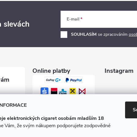
E-mail
a slevách
SOUHLASÍM
se zpracováním
oso
Online platby
Instagram
garety.c
INFORMACE
S
je elektronických cigaret osobám mladším 18
0 600
e Vám, že svým nákupem podporujete zodpovědné
/e-ciga